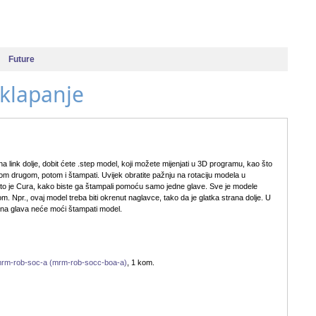
Future
sklapanje
na link dolje, dobit ćete .step model, koji možete mijenjati u 3D programu, kao što
kom drugom, potom i štampati. Uvijek obratite pažnju na rotaciju modela u
o je Cura, kako biste ga štampali pomoću samo jedne glave. Sve je modele
 Npr., ovaj model treba biti okrenut naglavce, tako da je glatka strana dolje. U
dna glava neće moći štampati model.
mrm-rob-soc-a (mrm-rob-socc-boa-a)
, 1 kom.