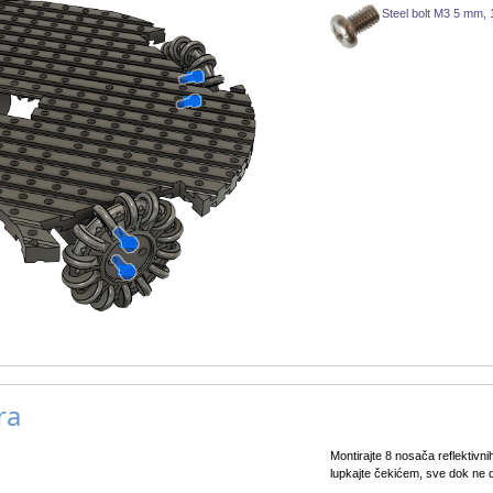
Steel bolt M3 5 mm,
ra
Montirajte 8 nosača reflektivnih
lupkajte čekićem, sve dok ne 