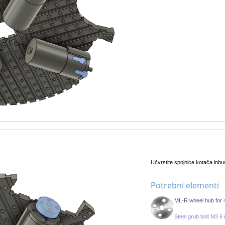
Učvrstite spojnice kotača inbu
Potrebni elementi
ML-R wheel hub for
Steel grub bolt M3 