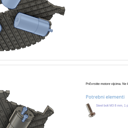
Pričvrstite motore vijcima. Ne k
Potrebni elementi
Steel bolt M3 8 mm, 1