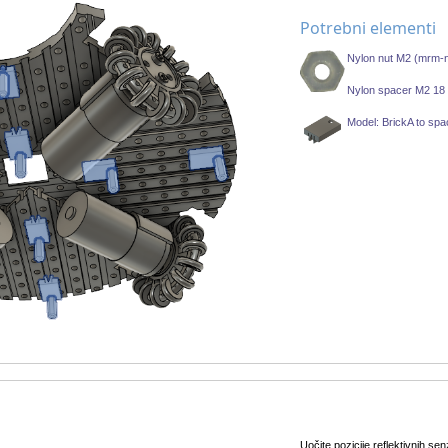
Potrebni elementi
Nylon nut M2 (mrm-
Nylon spacer M2 18
Model: BrickA to spa
Uočite pozicije reflektivnih sen