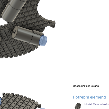
Uočite pozicije kotača.
Potrebni elementi
Model: Omni wheel s