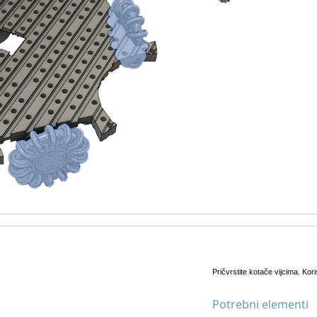
Pričvrstite kotače vijcima. Kori
Potrebni elementi