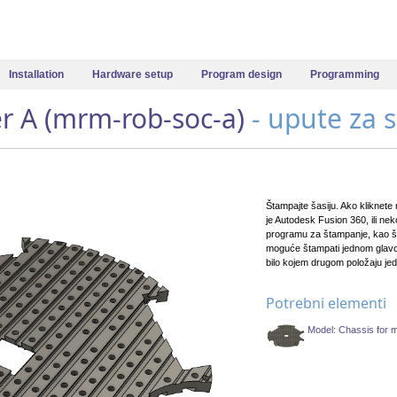
Installation
Hardware setup
Program design
Programming
r A (mrm-rob-soc-a)
- upute za 
Štampajte šasiju. Ako kliknete 
je Autodesk Fusion 360, ili ne
programu za štampanje, kao št
moguće štampati jednom glavom.
bilo kojem drugom položaju je
Potrebni elementi
Model: Chassis for 