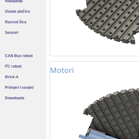
Napajanja
Ostale pločice
Razvod žica
Senzori
CAN Bus roboti
2
I
C roboti
Motori
Brick-A
Primjeri i savjeti
Downloads