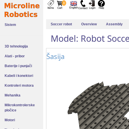
0
Soccer robot
Overview
Assembly
Sistem
Model: Robot Socce
3D tehnologija
Šasija
Alati - pribor
Baterije i punjači
Kabeli i konektori
Kontroleri motora
Mehanika
Mikrokontrolerske
pločice
Motori