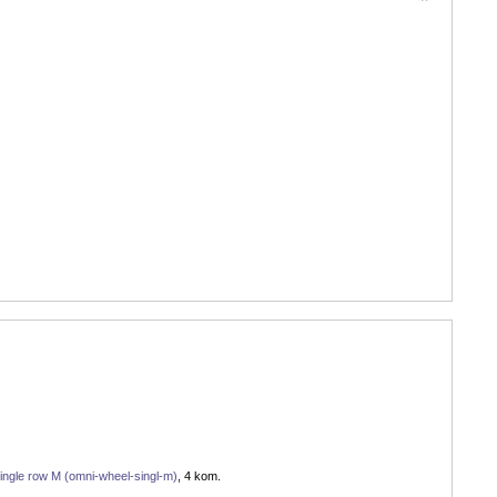
ingle row M (omni-wheel-singl-m)
, 4 kom.