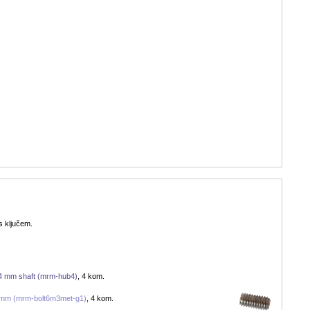
s ključem.
 4 mm shaft (mrm-hub4)
, 4 kom.
6 mm (mrm-bolt6m3met-g1)
, 4 kom.