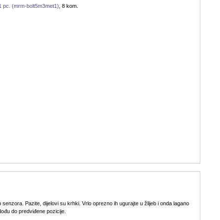
 1 pc. (mrm-bolt5m3met1)
, 8 kom.
 senzora. Pazite, dijelovi su krhki. Vrlo oprezno ih ugurajte u žlijeb i onda lagano
dođu do predviđene pozicije.