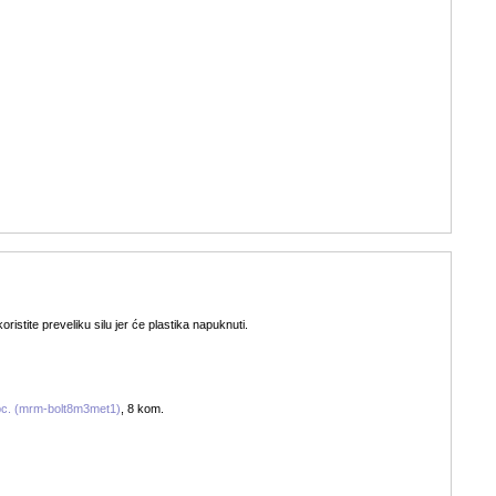
oristite preveliku silu jer će plastika napuknuti.
 pc. (mrm-bolt8m3met1)
, 8 kom.