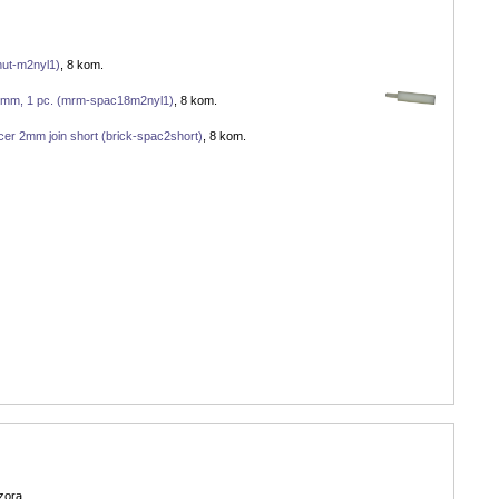
nut-m2nyl1)
, 8 kom.
 mm, 1 pc. (mrm-spac18m2nyl1)
, 8 kom.
cer 2mm join short (brick-spac2short)
, 8 kom.
zora.