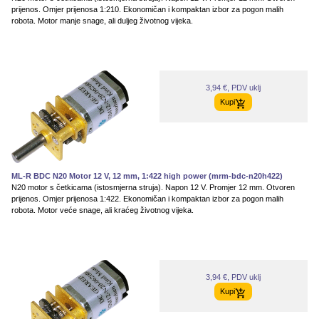
prijenos. Omjer prijenosa 1:210. Ekonomičan i kompaktan izbor za pogon malih
robota. Motor manje snage, ali duljeg životnog vijeka.
3,94 €, PDV uklj
Kupi
ML-R BDC N20 Motor 12 V, 12 mm, 1:422 high power (mrm-bdc-n20h422)
N20 motor s četkicama (istosmjerna struja). Napon 12 V. Promjer 12 mm. Otvoren
prijenos. Omjer prijenosa 1:422. Ekonomičan i kompaktan izbor za pogon malih
robota. Motor veće snage, ali kraćeg životnog vijeka.
3,94 €, PDV uklj
Kupi