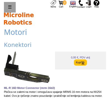
0
☰
Motori
Konektori
0,95 €, PDV uklj
Kupi
ML-R 16D Motor Connector (mrm-16d2)
Pločica se zalemi na motor i omogućava spajanje MRMS 16 mm motora na KK254
kabel. Ovo je rješenje znatno pouzdanije i praktičnije od lemljenja kablova na motor.