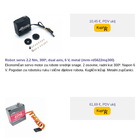
10,45 €, PDV uklj
Kupi
Robot servo 2.2 Nm, 300º, dual axis, 6 V, metal (mrm-rd5622mg300)
Ekonomičan servo motor za robote srednje snage. 2 osovine, radni kut 300º. Napon 6
V. Pogodan za robotsku ruku i slične dijelove robota. Kuglični ležaji. Metalni zupčanici.
61,69 €, PDV uklj
Kupi