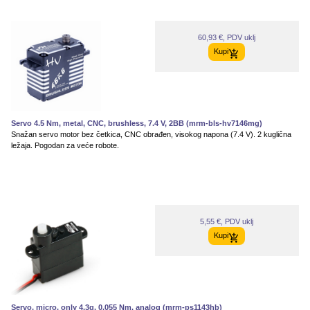
60,93 €, PDV uklj
Kupi
Servo 4.5 Nm, metal, CNC, brushless, 7.4 V, 2BB (mrm-bls-hv7146mg)
Snažan servo motor bez četkica, CNC obrađen, visokog napona (7.4 V). 2 kuglična
ležaja. Pogodan za veće robote.
5,55 €, PDV uklj
Kupi
Servo, micro, only 4.3g, 0.055 Nm, analog (mrm-ps1143hb)