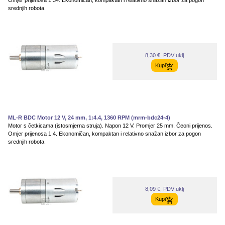
srednjih robota.
8,30 €, PDV uklj
Kupi
ML-R BDC Motor 12 V, 24 mm, 1:4.4, 1360 RPM (mrm-bdc24-4)
Motor s četkicama (istosmjerna struja). Napon 12 V. Promjer 25 mm. Čeoni prijenos.
Omjer prijenosa 1:4. Ekonomičan, kompaktan i relativno snažan izbor za pogon
srednjih robota.
8,09 €, PDV uklj
Kupi