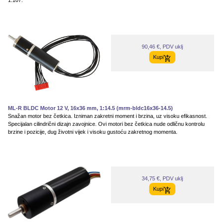
1:107.
90,46 €, PDV uklj
Kupi
ML-R BLDC Motor 12 V, 16x36 mm, 1:14.5 (mrm-bldc16x36-14.5)
Snažan motor bez četkica. Izniman zakretni moment i brzina, uz visoku efikasnost.
Specijalan cilindrični dizajn zavojnice. Ovi motori bez četkica nude odličnu kontrolu
brzine i pozicije, dug životni vijek i visoku gustoću zakretnog momenta.
34,75 €, PDV uklj
Kupi