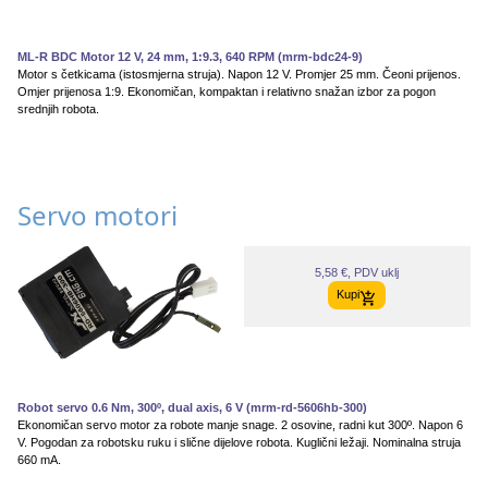
ML-R BDC Motor 12 V, 24 mm, 1:9.3, 640 RPM (mrm-bdc24-9)
Motor s četkicama (istosmjerna struja). Napon 12 V. Promjer 25 mm. Čeoni prijenos.
Omjer prijenosa 1:9. Ekonomičan, kompaktan i relativno snažan izbor za pogon
srednjih robota.
Servo motori
5,58 €, PDV uklj
Kupi
Robot servo 0.6 Nm, 300º, dual axis, 6 V (mrm-rd-5606hb-300)
Ekonomičan servo motor za robote manje snage. 2 osovine, radni kut 300º. Napon 6
V. Pogodan za robotsku ruku i slične dijelove robota. Kuglični ležaji. Nominalna struja
660 mA.