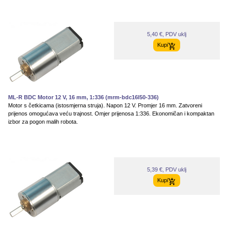
5,40 €, PDV uklj
Kupi
ML-R BDC Motor 12 V, 16 mm, 1:336 (mrm-bdc16l50-336)
Motor s četkicama (istosmjerna struja). Napon 12 V. Promjer 16 mm. Zatvoreni
prijenos omogućava veću trajnost. Omjer prijenosa 1:336. Ekonomičan i kompaktan
izbor za pogon malih robota.
5,39 €, PDV uklj
Kupi