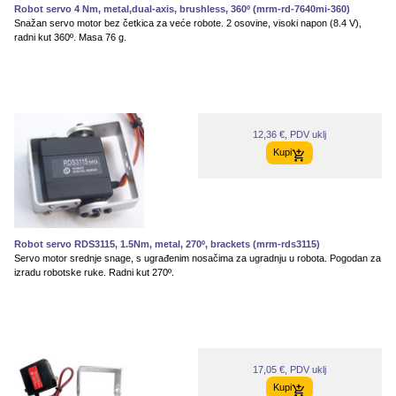
Robot servo 4 Nm, metal,dual-axis, brushless, 360º (mrm-rd-7640mi-360)
Snažan servo motor bez četkica za veće robote. 2 osovine, visoki napon (8.4 V),
radni kut 360º. Masa 76 g.
12,36 €, PDV uklj
Kupi
Robot servo RDS3115, 1.5Nm, metal, 270º, brackets (mrm-rds3115)
Servo motor srednje snage, s ugrađenim nosačima za ugradnju u robota. Pogodan za
izradu robotske ruke. Radni kut 270º.
17,05 €, PDV uklj
Kupi