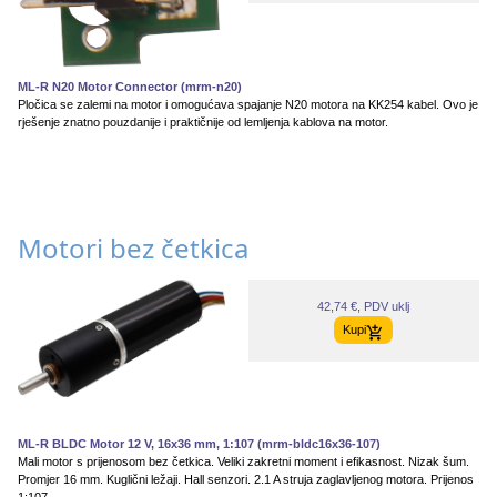
ML-R N20 Motor Connector (mrm-n20)
Pločica se zalemi na motor i omogućava spajanje N20 motora na KK254 kabel. Ovo je
rješenje znatno pouzdanije i praktičnije od lemljenja kablova na motor.
Motori bez četkica
42,74 €, PDV uklj
Kupi
ML-R BLDC Motor 12 V, 16x36 mm, 1:107 (mrm-bldc16x36-107)
Mali motor s prijenosom bez četkica. Veliki zakretni moment i efikasnost. Nizak šum.
Promjer 16 mm. Kuglični ležaji. Hall senzori. 2.1 A struja zaglavljenog motora. Prijenos