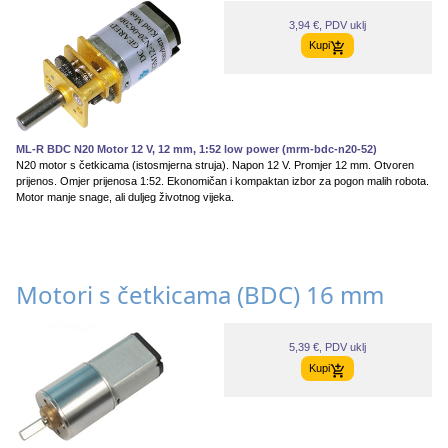
3,94 €, PDV uklj
Kupi
ML-R BDC N20 Motor 12 V, 12 mm, 1:52 low power (mrm-bdc-n20-52)
N20 motor s četkicama (istosmjerna struja). Napon 12 V. Promjer 12 mm. Otvoren
prijenos. Omjer prijenosa 1:52. Ekonomičan i kompaktan izbor za pogon malih robota.
Motor manje snage, ali duljeg životnog vijeka.
Motori s četkicama (BDC) 16 mm
5,39 €, PDV uklj
Kupi