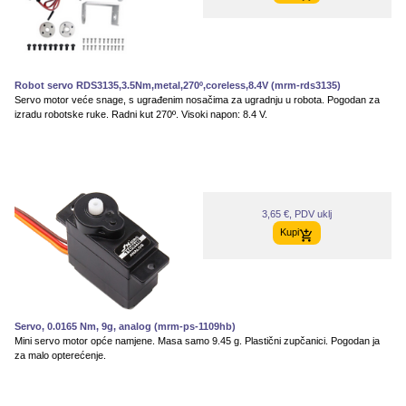
Robot servo RDS3135,3.5Nm,metal,270º,coreless,8.4V (mrm-rds3135)
Servo motor veće snage, s ugrađenim nosačima za ugradnju u robota. Pogodan za
izradu robotske ruke. Radni kut 270º. Visoki napon: 8.4 V.
3,65 €, PDV uklj
Kupi
Servo, 0.0165 Nm, 9g, analog (mrm-ps-1109hb)
Mini servo motor opće namjene. Masa samo 9.45 g. Plastični zupčanici. Pogodan ja
za malo opterećenje.