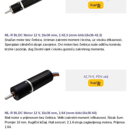
Kupi
ML-R BLDC Motor 12 V, 16x36 mm, 1:42.3 (mrm-bldc16x36-42.3)
Snažan motor bez četkica. Izniman zakretni moment i brzina, uz visoku efikasnost.
Specijalan cilindrični dizajn zavojnice. Ovi motori bez četkica nude odličnu kontrolu
brzine i pozicije, dug životni vijek i visoku gustoću zakretnog momenta.
42,74 €, PDV uklj
Kupi
ML-R BLDC Motor 12 V, 16x36 mm, 1:64 (mrm-bldc16x36-64)
Mali motor s prijenosom bez četkica. Veliki zakretni moment i efikasnost. Nizak šum.
Promjer 16 mm. Kuglični ležaji. Hall senzori. 2.1 A struja zaglavljenog motora. Prijenos
1:64.