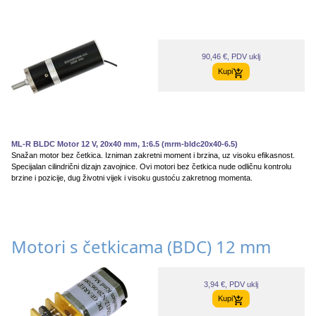
90,46 €, PDV uklj
Kupi
ML-R BLDC Motor 12 V, 20x40 mm, 1:6.5 (mrm-bldc20x40-6.5)
Snažan motor bez četkica. Izniman zakretni moment i brzina, uz visoku efikasnost.
Specijalan cilindrični dizajn zavojnice. Ovi motori bez četkica nude odličnu kontrolu
brzine i pozicije, dug životni vijek i visoku gustoću zakretnog momenta.
Motori s četkicama (BDC) 12 mm
3,94 €, PDV uklj
Kupi