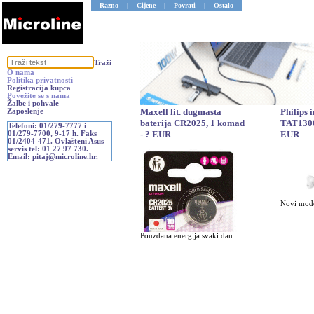
Razno
|
Cijene
|
Povrati
|
Ostalo
Traži
O nama
Politika privatnosti
Registracija kupca
Povežite se s nama
Žalbe i pohvale
Maxell lit. dugmasta
Philips 
Zaposlenje
baterija CR2025, 1 komad
TAT1300
Telefoni: 01/279-7777 i
- ? EUR
EUR
01/279-7700, 9-17 h. Faks
01/2404-471. Ovlašteni Asus
servis tel: 01 27 97 730.
Email: pitaj@microline.hr.
Novi mode
Pouzdana energija svaki dan.