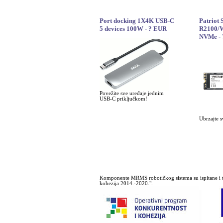
Port docking 1X4K USB-C
Patriot
5 devices 100W - ? EUR
R2100/W
NVMe -
Povežite sve uređaje jednim
USB-C priključkom!
Ubrzajte s
Komponente MRMS robotičkog sistema su ispitane i t
kohezija 2014.-2020.".