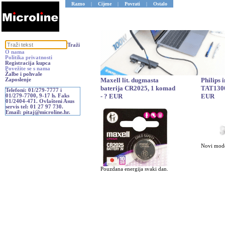
Razno
|
Cijene
|
Povrati
|
Ostalo
Traži
O nama
Politika privatnosti
Registracija kupca
Povežite se s nama
Žalbe i pohvale
Maxell lit. dugmasta
Philips 
Zaposlenje
baterija CR2025, 1 komad
TAT1300
Telefoni: 01/279-7777 i
- ? EUR
EUR
01/279-7700, 9-17 h. Faks
01/2404-471. Ovlašteni Asus
servis tel: 01 27 97 730.
Email: pitaj@microline.hr.
Novi mode
Pouzdana energija svaki dan.