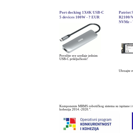
Port docking 1X4K USB-C
Patriot
5 devices 100W - ? EUR
R2100/W
NVMe -
Povežite sve uređaje jednim
USB-C priključkom!
Ubrzajte s
Komponente MRMS robotičkog sistema su ispitane i t
kohezija 2014.-2020.".