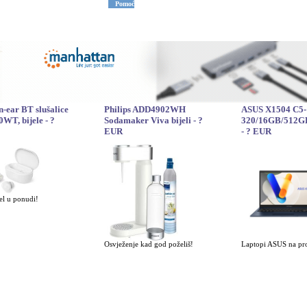
Pomoć
in-ear BT slušalice
Philips ADD4902WH
ASUS X1504 C5-
WT, bijele - ?
Sodamaker Viva bijeli - ?
320/16GB/512G
EUR
- ? EUR
l u ponudi!
Osvježenje kad god poželiš!
Laptopi ASUS na pr