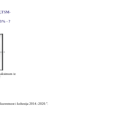
W,TSM-
,3% - ?
maksimum iz
!
urentnost i kohezija 2014.-2020.".