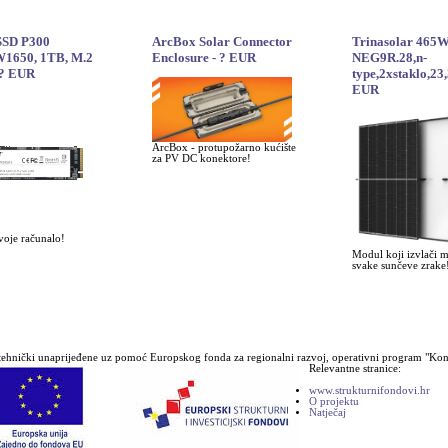
 SSD P300
ArcBox Solar Connector
Trinasolar 465
1650, 1TB, M.2
Enclosure - ? EUR
NEG9R.28,n-
 ? EUR
type,2xstaklo,23
EUR
ArcBox - protupožarno kućište
za PV DC konektore!
voje računalo!
Modul koji izvlači 
svake sunčeve zrake
ehnički unaprijeđene uz pomoć Europskog fonda za regionalni razvoj, operativni program "Konk
Relevantne stranice:
www.strukturnifondovi.hr
O projektu
Natječaj