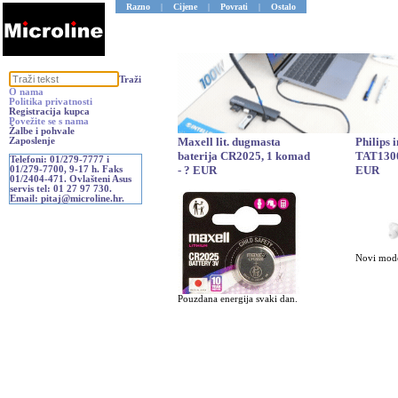
Razno
|
Cijene
|
Povrati
|
Ostalo
Traži
O nama
Politika privatnosti
Registracija kupca
Povežite se s nama
Žalbe i pohvale
Maxell lit. dugmasta
Philips 
Zaposlenje
baterija CR2025, 1 komad
TAT1300
Telefoni: 01/279-7777 i
- ? EUR
EUR
01/279-7700, 9-17 h. Faks
01/2404-471. Ovlašteni Asus
servis tel: 01 27 97 730.
Email: pitaj@microline.hr.
Novi mode
Pouzdana energija svaki dan.