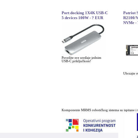
Port docking 1X4K USB-C
Patriot
5 devices 100W - ? EUR
R2100/W
NVMe -
Povežite sve uređaje jednim
USB-C priključkom!
Ubrzajte s
Komponente MRMS robotičkog sistema su ispitane i t