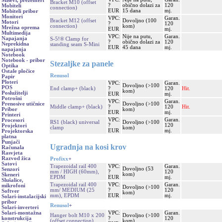
Miševi, prezenteri
Bracket M10 (offset
?
obično dolazi za
120
Mobiteli
connection)
EUR
15 dana
mj.
Mobiteli pribor
Monitori
VPC:
Garan.
Bracket M12 (offset
Dovoljno (100
Motori
?
120
connection)
kom)
Mrežna oprema
EUR
mj.
Multimedija
VPC:
Nije na putu,
Garan.
Napajanja
S-5!® Clamp for
?
obično dolazi za
120
Neprekidna
standing seam S-Mini
EUR
45 dana
mj.
napajanja
Notebook
Notebook - pribor
Stezaljke za panele
Optika
Ostale pločice
Renusol
Papir
Ploteri
VPC:
Garan.
Dovoljno (>100
POS
End clamp+ (black)
?
120
Hit.
kom)
Poslužitelji
EUR
mj.
Potrošni
VPC:
Garan.
Dovoljno (>100
Prenosive utičnice
Middle clamp+ (black)
?
120
Hit.
kom)
Pribor
EUR
mj.
Printeri
VPC:
Garan.
Procesori
RS1 (black) universal
Dovoljno (>100
?
120
Projektori
clamp
kom)
EUR
mj.
Projektorska
platna
Punjači
Ugradnja na kosi krov
Računala
Rasvjeta
Razvod žica
Profixx
+
Satovi
Trapezoidal rail 400
VPC:
Garan.
Dovoljno (53
Senzori
mm / HIGH (60mm),
?
120
kom)
Skeneri
EPDM
EUR
mj.
Slušalice,
Trapezoidal rail 400
VPC:
Garan.
mikrofoni
Dovoljno (>100
mm/ MEDIUM (25
?
120
Softver
kom)
mm), EPDM
EUR
mj.
Solari-instalacijski
pribor
Renusol
+
Solari-inverteri
VPC:
Garan.
Solari-montažna
Hanger bolt M10 x 200
Dovoljno (>100
?
120
konstrukcija
(offset connection)
kom)