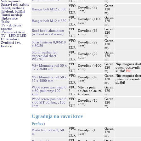
EUR
mj.
Solari-paneli
Sustavi teh. zaštite
VPC:
Garan.
Dovoljno (72
Tablet, netbook
Hanger bolt M12 x 300
?
120
kom)
Telefoni, bežični
EUR
mj.
Tintni uređaji
VPC:
Garan.
Tipkovnice
Dovoljno (>100
Hanger bolt M12 x 350
?
120
Torbe
kom)
EUR
mj.
TV - dodatna
oprema
VPC:
Garan.
Roof hook aluminium
Dovoljno (68
TV-interaktivni
?
120
(without wood screw)
kom)
TV - LED,OLED
EUR
mj.
USB dodaci
VPC:
Garan.
Solar Fastener 8,0/M10
Dovoljno (22
Zvučnici i zv.
?
120
x 80/50
kom)
kartice
EUR
mj.
Storm washer for
VPC:
Garan.
Dovoljno (22
trapezoidal sheet
?
120
kom)
W17/40
EUR
mj.
VPC:
Garan.
Nije moguća dos
VS+ Mounting rail 50 x
Dovoljno (>100
?
120
putem dostavnih
37 x 3600 mm
kom)
EUR
mj.
službi!
Hit.
VPC:
Garan.
Nije moguća dos
VS+ Mounting rail 50 x
Dovoljno (69
?
120
putem dostavnih
37 x 4800 mm
kom)
EUR
mj.
službi!
Wood screw pan head 6
VPC:
Nije na putu,
Garan.
x 80, pakiranje 100
?
obično dolazi za
120
kom
EUR
45 dana
mj.
Wood screw pan head 6
VPC:
Garan.
Dovoljno (10
x 80 SIT 30, box , 100
?
120
kom)
kom
EUR
mj.
Ugradnja na ravni krov
Profixx
+
VPC:
Garan.
Protection felt roll, 50
Dovoljno (1
?
120
m
kom)
EUR
mj.
VPC:
Garan.