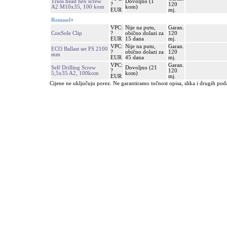
Truss head hex screw
Dovoljno (1
?
120
A2 M10x35, 100 kom
kom)
EUR
mj.
Renusol
+
VPC:
Nije na putu,
Garan.
ConSole Clip
?
obično dolazi za
120
EUR
15 dana
mj.
VPC:
Nije na putu,
Garan.
ECO Ballast set FS 2100
?
obično dolazi za
120
mm
EUR
45 dana
mj.
VPC:
Garan.
Self Drilling Screw
Dovoljno (21
?
120
5,5x35 A2, 100kom
kom)
EUR
mj.
Cijene ne uključuju porez. Ne garantiramo točnost opisa, slika i drugih pod