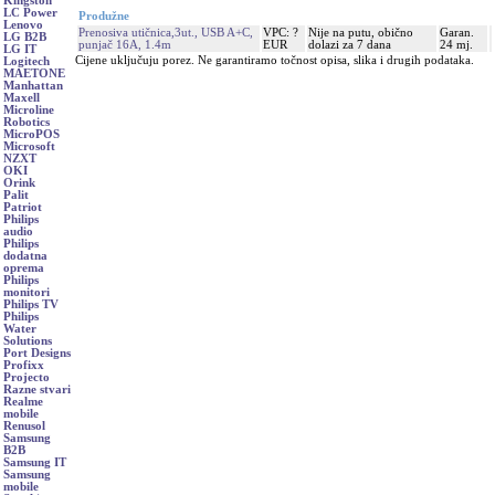
Kingston
LC Power
Produžne
Lenovo
Prenosiva utičnica,3ut., USB A+C,
VPC: ?
Nije na putu, obično
Garan.
LG B2B
punjač 16A, 1.4m
EUR
dolazi za 7 dana
24 mj.
LG IT
Cijene uključuju porez. Ne garantiramo točnost opisa, slika i drugih podataka.
Logitech
MAETONE
Manhattan
Maxell
Microline
Robotics
MicroPOS
Microsoft
NZXT
OKI
Orink
Palit
Patriot
Philips
audio
Philips
dodatna
oprema
Philips
monitori
Philips TV
Philips
Water
Solutions
Port Designs
Profixx
Projecto
Razne stvari
Realme
mobile
Renusol
Samsung
B2B
Samsung IT
Samsung
mobile