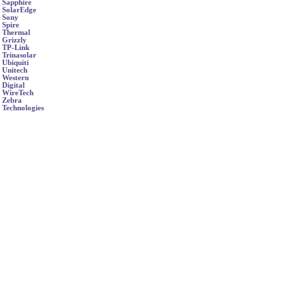
Sapphire
SolarEdge
Sony
Spire
Thermal
Grizzly
TP-Link
Trinasolar
Ubiquiti
Unitech
Western
Digital
WireTech
Zebra
Technologies