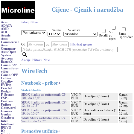
Cijene - Cjenik i narudžba
Acer
Sakrij filtre
ADATA
AMD
Valuta
Skladište
AOC
Sort.
Samo
Asonic
Detalji
po
isporučivo
Asus
cijeni
Commercial
Od:
do:
Filtriraj grupu
Asus
Consumer
Asus Open
System
Avacom
Akcije
Hitovi
Novi
BatterX
Canon B2B
Canon foto-
WireTech
video
Canon OPP
C-Lion
Creality
Notebook - pribor
+
EVTrip
Fractal
Stalak/hladilo
Design
SBOX hladilo za prijenosnik CP-
VPC: ?
Garan.
F-Secure
Dovoljno (3 kom)
101, do 15,6"
EUR
12 mj.
FSP -
Fortron
SBOX hladilo za prijenosnik CP-
VPC: ?
Garan.
Dovoljno (3 kom)
Fujitsu
12, do 17,3"
EUR
12 mj.
Gainward
SBOX hladilo za prijenosnik CP-
VPC: ?
Dov. zaliha za 8 dana (1
Garan.
Genesis
19, do 15,6"
EUR
kom)
12 mj.
Genius
Gigabyte
White Shark rashladni stalak Ice
VPC: ?
Garan.
Dovoljno (2 kom)
Intel
Warrior, do 17,3"
EUR
12 mj.
Intellinet
IPEVO
Prenosive utičnice
+
IQ