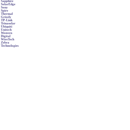
Sapphire
SolarEdge
Sony
Spire
Thermal
Grizzly
TP-Link
Trinasolar
Ubiquiti
Unitech
Western
Digital
WireTech
Zebra
Technologies