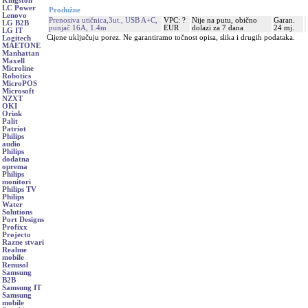
Kingston
LC Power
Produžne
Lenovo
Prenosiva utičnica,3ut., USB A+C,
VPC: ?
Nije na putu, obično
Garan.
LG B2B
punjač 16A, 1.4m
EUR
dolazi za 7 dana
24 mj.
LG IT
Cijene uključuju porez. Ne garantiramo točnost opisa, slika i drugih podataka.
Logitech
MAETONE
Manhattan
Maxell
Microline
Robotics
MicroPOS
Microsoft
NZXT
OKI
Orink
Palit
Patriot
Philips
audio
Philips
dodatna
oprema
Philips
monitori
Philips TV
Philips
Water
Solutions
Port Designs
Profixx
Projecto
Razne stvari
Realme
mobile
Renusol
Samsung
B2B
Samsung IT
Samsung
mobile