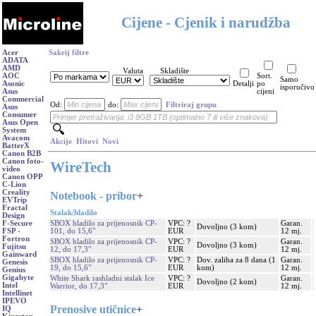
Cijene - Cjenik i narudžba
Acer
Sakrij filtre
ADATA
AMD
Valuta
Skladište
AOC
Sort.
Samo
Asonic
Detalji
po
isporučivo
Asus
cijeni
Commercial
Od:
do:
Filtriraj grupu
Asus
Consumer
Asus Open
System
Avacom
Akcije
Hitovi
Novi
BatterX
Canon B2B
Canon foto-
WireTech
video
Canon OPP
C-Lion
Creality
Notebook - pribor
+
EVTrip
Fractal
Stalak/hladilo
Design
SBOX hladilo za prijenosnik CP-
VPC: ?
Garan.
F-Secure
Dovoljno (3 kom)
101, do 15,6"
EUR
12 mj.
FSP -
Fortron
SBOX hladilo za prijenosnik CP-
VPC: ?
Garan.
Dovoljno (3 kom)
Fujitsu
12, do 17,3"
EUR
12 mj.
Gainward
SBOX hladilo za prijenosnik CP-
VPC: ?
Dov. zaliha za 8 dana (1
Garan.
Genesis
19, do 15,6"
EUR
kom)
12 mj.
Genius
Gigabyte
White Shark rashladni stalak Ice
VPC: ?
Garan.
Dovoljno (2 kom)
Intel
Warrior, do 17,3"
EUR
12 mj.
Intellinet
IPEVO
Prenosive utičnice
+
IQ