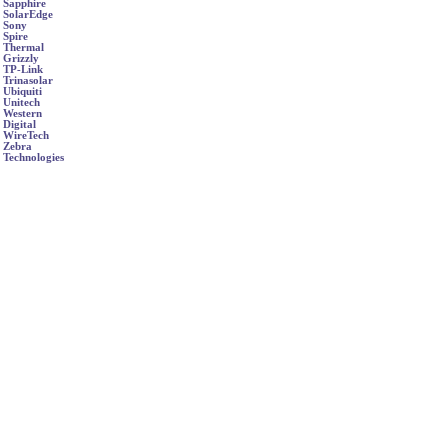
Sapphire
SolarEdge
Sony
Spire
Thermal
Grizzly
TP-Link
Trinasolar
Ubiquiti
Unitech
Western
Digital
WireTech
Zebra
Technologies