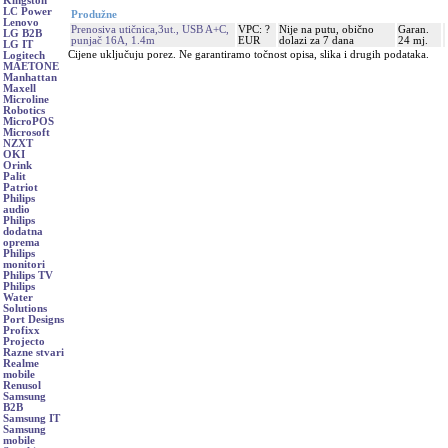
Kingston
LC Power
Produžne
Lenovo
Prenosiva utičnica,3ut., USB A+C,
VPC: ?
Nije na putu, obično
Garan.
LG B2B
punjač 16A, 1.4m
EUR
dolazi za 7 dana
24 mj.
LG IT
Cijene uključuju porez. Ne garantiramo točnost opisa, slika i drugih podataka.
Logitech
MAETONE
Manhattan
Maxell
Microline
Robotics
MicroPOS
Microsoft
NZXT
OKI
Orink
Palit
Patriot
Philips
audio
Philips
dodatna
oprema
Philips
monitori
Philips TV
Philips
Water
Solutions
Port Designs
Profixx
Projecto
Razne stvari
Realme
mobile
Renusol
Samsung
B2B
Samsung IT
Samsung
mobile