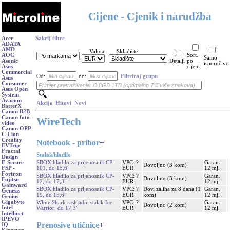
Cijene - Cjenik i narudžba
Acer
Sakrij filtre
ADATA
AMD
Valuta
Skladište
AOC
Sort.
Samo
Asonic
Detalji
po
isporučivo
Asus
cijeni
Commercial
Od:
do:
Filtriraj grupu
Asus
Consumer
Asus Open
System
Avacom
Akcije
Hitovi
Novi
BatterX
Canon B2B
Canon foto-
WireTech
video
Canon OPP
C-Lion
Creality
Notebook - pribor
+
EVTrip
Fractal
Stalak/hladilo
Design
SBOX hladilo za prijenosnik CP-
VPC: ?
Garan.
F-Secure
Dovoljno (3 kom)
101, do 15,6"
EUR
12 mj.
FSP -
Fortron
SBOX hladilo za prijenosnik CP-
VPC: ?
Garan.
Dovoljno (3 kom)
Fujitsu
12, do 17,3"
EUR
12 mj.
Gainward
SBOX hladilo za prijenosnik CP-
VPC: ?
Dov. zaliha za 8 dana (1
Garan.
Genesis
19, do 15,6"
EUR
kom)
12 mj.
Genius
Gigabyte
White Shark rashladni stalak Ice
VPC: ?
Garan.
Dovoljno (2 kom)
Intel
Warrior, do 17,3"
EUR
12 mj.
Intellinet
IPEVO
Prenosive utičnice
+
IQ