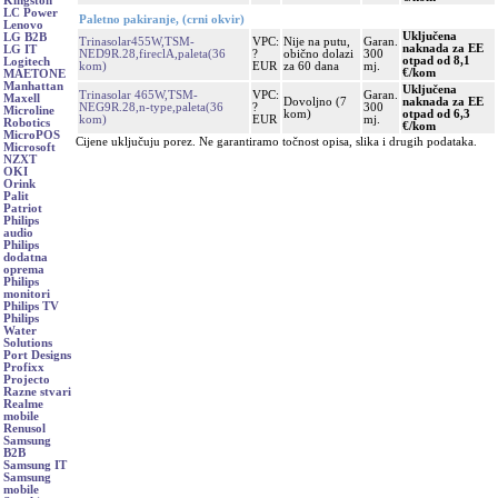
Kingston
LC Power
Paletno pakiranje, (crni okvir)
Lenovo
Uključena
LG B2B
Trinasolar455W,TSM-
VPC:
Nije na putu,
Garan.
naknada za EE
LG IT
NED9R.28,fireclA,paleta(36
?
obično dolazi
300
otpad od 8,1
Logitech
kom)
EUR
za 60 dana
mj.
€/kom
MAETONE
Manhattan
Uključena
Trinasolar 465W,TSM-
VPC:
Garan.
Maxell
Dovoljno (7
naknada za EE
NEG9R.28,n-type,paleta(36
?
300
Microline
kom)
otpad od 6,3
kom)
EUR
mj.
Robotics
€/kom
MicroPOS
Cijene uključuju porez. Ne garantiramo točnost opisa, slika i drugih podataka.
Microsoft
NZXT
OKI
Orink
Palit
Patriot
Philips
audio
Philips
dodatna
oprema
Philips
monitori
Philips TV
Philips
Water
Solutions
Port Designs
Profixx
Projecto
Razne stvari
Realme
mobile
Renusol
Samsung
B2B
Samsung IT
Samsung
mobile