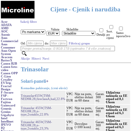
Cijene - Cjenik i narudžba
Acer
Sakrij filtre
ADATA
AMD
Valuta
Skladište
AOC
Sort.
Samo
Asonic
Detalji
po
isporučivo
Asus
cijeni
Commercial
Od:
do:
Filtriraj grupu
Asus
Consumer
Asus Open
System
Avacom
Akcije
Hitovi
Novi
BatterX
Canon B2B
Canon foto-
Trinasolar
video
Canon OPP
C-Lion
Creality
Solari-paneli
+
EVTrip
Fractal
Komadno pakiranje, (crni okvir)
Design
Uključena
F-Secure
VPC:
Nije na putu,
Garan.
Trinasolar455W,TSM-
naknada za EE
FSP -
?
obično dolazi
300
NED9R.28,fireclassA,hail,22.8%
otpad od 8,1
Fortron
EUR
za 60 dana
mj.
€/kom
Fujitsu
Gainward
Uključena
Trinasolar 455W,TSM-
VPC:
Nije na putu,
Garan.
Genesis
naknada za EE
NEG9R.28,n-
?
obično dolazi
300
Genius
otpad od 6,3
type,2xstaklo,22.8%
EUR
za 60 dana
mj.
Gigabyte
€/kom
Intel
Uključena
Intellinet
Trinasolar 465W,TSM-
VPC:
Garan.
Dovoljno
naknada za EE
IPEVO
NEG9R.28,n-
?
300
(>100 kom)
otpad od 6,3
IQ
type,2xstaklo,23,3%
EUR
mj.
€/kom