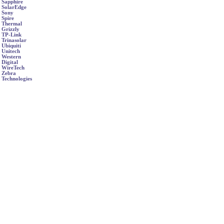
Sapphire
SolarEdge
Sony
Spire
Thermal
Grizzly
TP-Link
Trinasolar
Ubiquiti
Unitech
Western
Digital
WireTech
Zebra
Technologies