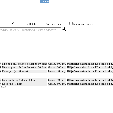
Pomoć
Detalji
Sort. po cijeni
Samo isporučivo
R
Nije na putu, obično dolazi za 60 dana
Garan. 300 mj.
Uključena naknada za EE otpad od 8
R
Nije na putu, obično dolazi za 60 dana
Garan. 300 mj.
Uključena naknada za EE otpad od 6
R
Dovoljno (>100 kom)
Garan. 300 mj.
Uključena naknada za EE otpad od 6
R
Dov. zaliha za 5 dana (1 kom)
Garan. 300 mj.
Uključena naknada za EE otpad od 8
R
Dovoljno (7 kom)
Garan. 300 mj.
Uključena naknada za EE otpad od 6
odataka.