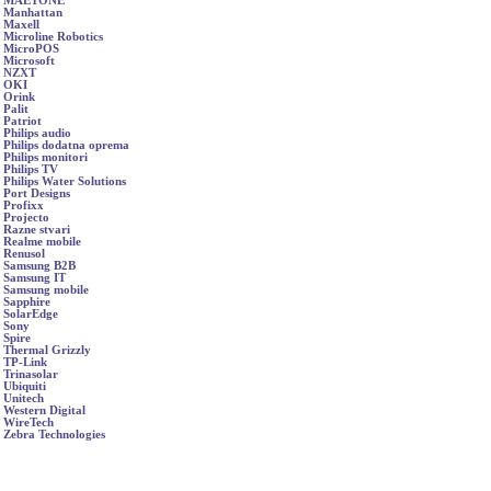
MAETONE
Manhattan
Maxell
Microline Robotics
MicroPOS
Microsoft
NZXT
OKI
Orink
Palit
Patriot
Philips audio
Philips dodatna oprema
Philips monitori
Philips TV
Philips Water Solutions
Port Designs
Profixx
Projecto
Razne stvari
Realme mobile
Renusol
Samsung B2B
Samsung IT
Samsung mobile
Sapphire
SolarEdge
Sony
Spire
Thermal Grizzly
TP-Link
Trinasolar
Ubiquiti
Unitech
Western Digital
WireTech
Zebra Technologies