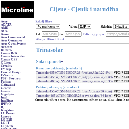
Cijene - Cjenik i narudžba
Acer
Sakrij filtre
ADATA
Valuta
Skladište
AMD
AOC
Asonic
Od:
do:
Filtriraj grupu
Asus Commercial
Akcije
Hitovi
Novi
Asus Consumer
Asus Open System
Avacom
Trinasolar
BatterX
Canon B2B
Canon foto-video
Canon OPP
Solari-paneli
+
C-Lion
Creality
Komadno pakiranje, (crni okvir)
EVTrip
Fractal Design
Trinasolar455W,TSM-NED9R.28,fireclassA,hail,22.8%
VPC: ? EU
F-Secure
Trinasolar 455W,TSM-NEG9R.28,n-type,2xstaklo,22.8%
VPC: ? EU
FSP - Fortron
Trinasolar 465W,TSM-NEG9R.28,n-type,2xstaklo,23,3%
VPC: ? EU
Fujitsu
Gainward
Paletno pakiranje, (crni okvir)
Genesis
Genius
Trinasolar455W,TSM-NED9R.28,fireclA,paleta(36 kom)
VPC: ? EU
Gigabyte
Trinasolar 465W,TSM-NEG9R.28,n-type,paleta(36 kom)
VPC: ? EU
Intel
Cijene uključuju porez. Ne garantiramo točnost opisa, slika i drugih p
Intellinet
IPEVO
IQ
Kingston
LC Power
Lenovo
LG B2B
LG IT
Logitech