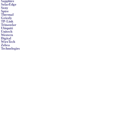
Sapphire
SolarEdge
Sony
Spire
Thermal
Grizzly
TP-Link
Trinasolar
Ubiquiti
Unitech
Western
Digital
WireTech
Zebra
Technologies