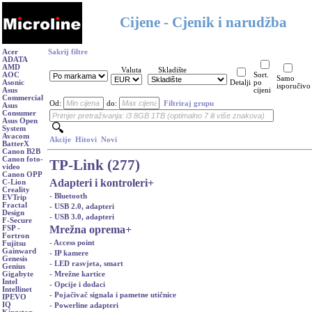
Cijene - Cjenik i narudžba
Acer
Sakrij filtre
ADATA
AMD
Valuta
Skladište
AOC
Sort.
Samo
Asonic
Detalji
po
isporučivo
Asus
cijeni
Commercial
Od:
do:
Filtriraj grupu
Asus
Consumer
Asus Open
System
Avacom
Akcije
Hitovi
Novi
BatterX
Canon B2B
Canon foto-
TP-Link (277)
video
Canon OPP
Adapteri i kontroleri
+
C-Lion
Creality
- Bluetooth
EVTrip
Fractal
- USB 2.0, adapteri
Design
- USB 3.0, adapteri
F-Secure
Mrežna oprema
+
FSP -
Fortron
- Access point
Fujitsu
Gainward
- IP kamere
Genesis
- LED rasvjeta, smart
Genius
- Mrežne kartice
Gigabyte
Intel
- Opcije i dodaci
Intellinet
- Pojačivač signala i pametne utičnice
IPEVO
IQ
- Powerline adapteri