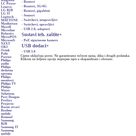
Kingston
- Routeri
LC Power
- Routeri, 3G/4G
Lenovo
LG B2B
- Routeri, gigabitni
LG IT
- Senzori
Logitech
- Switchevi, neupravljivi
MAETONE
Manhattan
- Switchevi, upravljivi
Maxell
- USB 2.0, adapteri
Microline
Sustavi teh. zaštite
+
Robotics
MicroPOS
- PoE sigurnosne kamere
Microsoft
NZXT
USB dodaci
+
OKI
Orink
- USB 3.0
Palit
Cijene uključuju porez. Ne garantiramo točnost opisa, slika i drugih podataka.
Patriot
Klikom na željenu opciju mijenjate ispis u ekspandirani i obrnuto.
Philips
audio
Philips
dodatna
oprema
Philips
monitori
Philips TV
Philips
Water
Solutions
Port Designs
Profixx
Projecto
Razne stvari
Realme
mobile
Renusol
Samsung
B2B
Samsung IT
Samsung
mobile