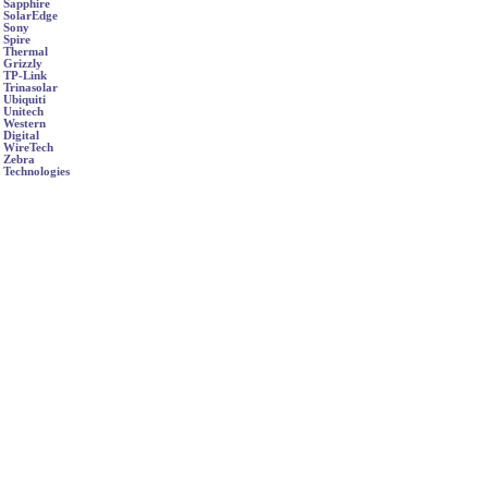
Sapphire
SolarEdge
Sony
Spire
Thermal
Grizzly
TP-Link
Trinasolar
Ubiquiti
Unitech
Western
Digital
WireTech
Zebra
Technologies