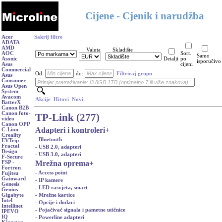
Cijene - Cjenik i narudžba
Acer
Sakrij filtre
ADATA
AMD
Valuta
Skladište
AOC
Sort.
Samo
Asonic
Detalji
po
isporučivo
Asus
cijeni
Commercial
Od:
do:
Filtriraj grupu
Asus
Consumer
Asus Open
System
Avacom
Akcije
Hitovi
Novi
BatterX
Canon B2B
Canon foto-
TP-Link (277)
video
Canon OPP
Adapteri i kontroleri
+
C-Lion
Creality
- Bluetooth
EVTrip
Fractal
- USB 2.0, adapteri
Design
- USB 3.0, adapteri
F-Secure
Mrežna oprema
+
FSP -
Fortron
- Access point
Fujitsu
Gainward
- IP kamere
Genesis
- LED rasvjeta, smart
Genius
- Mrežne kartice
Gigabyte
Intel
- Opcije i dodaci
Intellinet
- Pojačivač signala i pametne utičnice
IPEVO
IQ
- Powerline adapteri