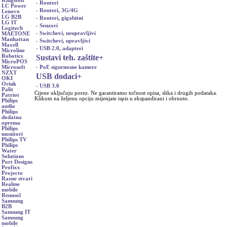
Kingston
- Routeri
LC Power
- Routeri, 3G/4G
Lenovo
LG B2B
- Routeri, gigabitni
LG IT
- Senzori
Logitech
- Switchevi, neupravljivi
MAETONE
Manhattan
- Switchevi, upravljivi
Maxell
- USB 2.0, adapteri
Microline
Sustavi teh. zaštite
+
Robotics
MicroPOS
- PoE sigurnosne kamere
Microsoft
NZXT
USB dodaci
+
OKI
Orink
- USB 3.0
Palit
Cijene uključuju porez. Ne garantiramo točnost opisa, slika i drugih podataka.
Patriot
Klikom na željenu opciju mijenjate ispis u ekspandirani i obrnuto.
Philips
audio
Philips
dodatna
oprema
Philips
monitori
Philips TV
Philips
Water
Solutions
Port Designs
Profixx
Projecto
Razne stvari
Realme
mobile
Renusol
Samsung
B2B
Samsung IT
Samsung
mobile