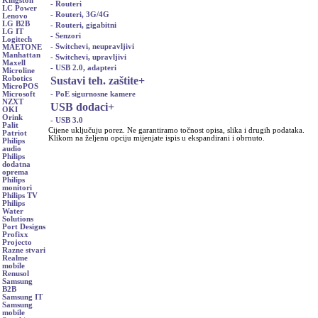
Kingston
- Routeri
LC Power
- Routeri, 3G/4G
Lenovo
LG B2B
- Routeri, gigabitni
LG IT
- Senzori
Logitech
- Switchevi, neupravljivi
MAETONE
Manhattan
- Switchevi, upravljivi
Maxell
- USB 2.0, adapteri
Microline
Sustavi teh. zaštite
+
Robotics
MicroPOS
- PoE sigurnosne kamere
Microsoft
NZXT
USB dodaci
+
OKI
Orink
- USB 3.0
Palit
Cijene uključuju porez. Ne garantiramo točnost opisa, slika i drugih podataka.
Patriot
Klikom na željenu opciju mijenjate ispis u ekspandirani i obrnuto.
Philips
audio
Philips
dodatna
oprema
Philips
monitori
Philips TV
Philips
Water
Solutions
Port Designs
Profixx
Projecto
Razne stvari
Realme
mobile
Renusol
Samsung
B2B
Samsung IT
Samsung
mobile