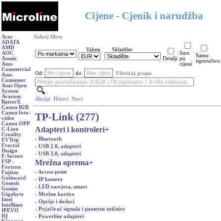
Cijene - Cjenik i narudžba
Acer
Sakrij filtre
ADATA
AMD
Valuta
Skladište
AOC
Sort.
Samo
Asonic
Detalji
po
isporučivo
Asus
cijeni
Commercial
Od:
do:
Filtriraj grupu
Asus
Consumer
Asus Open
System
Avacom
Akcije
Hitovi
Novi
BatterX
Canon B2B
Canon foto-
TP-Link (277)
video
Canon OPP
Adapteri i kontroleri
+
C-Lion
Creality
- Bluetooth
EVTrip
Fractal
- USB 2.0, adapteri
Design
- USB 3.0, adapteri
F-Secure
Mrežna oprema
+
FSP -
Fortron
- Access point
Fujitsu
Gainward
- IP kamere
Genesis
- LED rasvjeta, smart
Genius
- Mrežne kartice
Gigabyte
Intel
- Opcije i dodaci
Intellinet
- Pojačivač signala i pametne utičnice
IPEVO
IQ
- Powerline adapteri