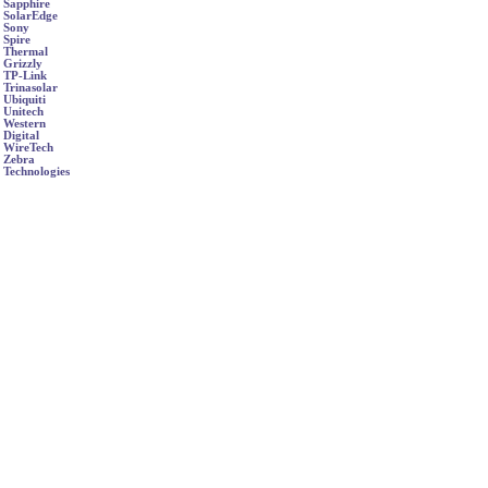
Sapphire
SolarEdge
Sony
Spire
Thermal
Grizzly
TP-Link
Trinasolar
Ubiquiti
Unitech
Western
Digital
WireTech
Zebra
Technologies