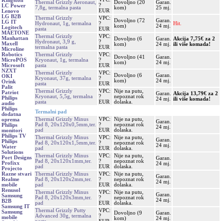
Kingston
Thermal Grizzly Aeronaut,
Dovoljno (20
Garan.
?
LC Power
7,8g, termalna pasta
kom)
25 mj.
EUR
Lenovo
LG B2B
Thermal Grizzly
VPC:
Dovoljno (72
Garan.
LG IT
Hydronaut, 1g, termalna
?
Hit.
kom)
24 mj.
Logitech
pasta
EUR
MAETONE
Thermal Grizzly
VPC:
Manhattan
Dovoljno (6
Garan.
Akcija 7,75€ za 2
Hydronaut, 3,9 g,
?
Maxell
kom)
24 mj.
ili više komada!
termalna pasta
EUR
Microline
Thermal Grizzly
VPC:
Robotics
Dovoljno (41
Garan.
Kryonaut, 1g, termalna
?
MicroPOS
kom)
24 mj.
pasta
EUR
Microsoft
NZXT
Thermal Grizzly
VPC:
Dovoljno (6
Garan.
OKI
Kryonaut, 37g, termalna
?
kom)
24 mj.
Orink
pasta
EUR
Palit
Thermal Grizzly
VPC:
Nije na putu,
Patriot
Garan.
Akcija 13,79€ za 2
Kryonaut, 5,5g, termalna
?
nepoznat rok
Philips
24 mj.
ili više komada!
pasta
EUR
dolaska.
audio
Philips
Termalni pad
dodatna
Thermal Grizzly Minus
VPC:
Nije na putu,
oprema
Garan.
Pad 8, 20x120x0,5mm,ter.
?
nepoznat rok
Philips
24 mj.
pad
EUR
dolaska.
monitori
Philips TV
Thermal Grizzly Minus
VPC:
Nije na putu,
Garan.
Philips
Pad 8, 20x120x1,5mm,ter.
?
nepoznat rok
24 mj.
Water
pad
EUR
dolaska.
Solutions
Thermal Grizzly Minus
VPC:
Nije na putu,
Port Designs
Garan.
Pad 8, 20x120x1mm,ter.
?
nepoznat rok
Profixx
24 mj.
pad
EUR
dolaska.
Projecto
Thermal Grizzly Minus
VPC:
Nije na putu,
Razne stvari
Garan.
Pad 8, 20x120x2mm,ter.
?
nepoznat rok
Realme
24 mj.
pad
EUR
dolaska.
mobile
Renusol
Thermal Grizzly Minus
VPC:
Nije na putu,
Garan.
Samsung
Pad 8, 20x120x3mm,ter.
?
nepoznat rok
24 mj.
B2B
pad
EUR
dolaska.
Samsung IT
Thermal Grizzly Putty
VPC:
Samsung
Dovoljno (9
Garan.
Advanced 30g, termalna
?
mobile
kom)
24 mj.