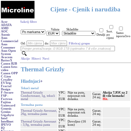
Cijene - Cjenik i narudžba
Acer
Sakrij filtre
ADATA
AMD
Valuta
Skladište
AOC
Sort.
Samo
Asonic
Detalji
po
isporučivo
Asus
cijeni
Commercial
Od:
do:
Filtriraj grupu
Asus
Consumer
Asus Open
System
Avacom
Akcije
Hitovi
Novi
BatterX
Canon B2B
Canon foto-
Thermal Grizzly
video
Canon OPP
C-Lion
Creality
Hladnjaci
+
EVTrip
Fractal
Tekući metal
Design
Thermal Grizzly
VPC:
Nije na putu,
Akcija 7,95€ za 2
F-Secure
Garan.
Conductonaut, 1g, tekući
?
nepoznat rok
ili više komada!
FSP -
24 mj.
metal
EUR
dolaska.
Hit.
Fortron
Fujitsu
Termalna pasta
Gainward
Genesis
VPC:
Nije na putu,
Thermal Grizzly Aeronaut,
Garan.
Genius
?
nepoznat rok
26g, termalna pasta
24 mj.
Gigabyte
EUR
dolaska.
Intel
VPC:
Thermal Grizzly Aeronaut
Dovoljno (16
Garan.
Intellinet
?
- 3,9g, termalna pasta
kom)
24 mj.
IPEVO
EUR
IQ
VPC: