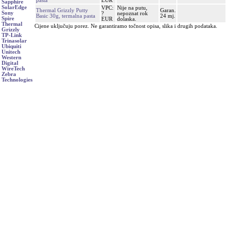
pasta
EUR
Sapphire
SolarEdge
VPC:
Nije na putu,
Thermal Grizzly Putty
Garan.
Sony
?
nepoznat rok
Basic 30g, termalna pasta
24 mj.
Spire
EUR
dolaska.
Thermal
Cijene uključuju porez. Ne garantiramo točnost opisa, slika i drugih podataka.
Grizzly
TP-Link
Trinasolar
Ubiquiti
Unitech
Western
Digital
WireTech
Zebra
Technologies