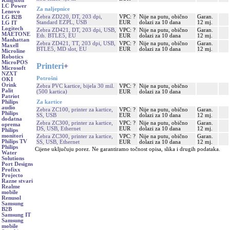
Kingston
LC Power
Za naljepnice
Lenovo
Zebra ZD220, DT, 203 dpi,
VPC: ?
Nije na putu, obično
Garan.
LG B2B
Standard EZPL, USB
EUR
dolazi za 10 dana
12 mj.
LG IT
Logitech
Zebra ZD421, DT, 203 dpi, USB,
VPC: ?
Nije na putu, obično
Garan.
MAETONE
Eth. BTLE5, EU
EUR
dolazi za 10 dana
12 mj.
Manhattan
Zebra ZD421, TT, 203 dpi, USB,
VPC: ?
Nije na putu, obično
Garan.
Maxell
BTLE5, MD slot, EU
EUR
dolazi za 10 dana
12 mj.
Microline
Robotics
MicroPOS
Printeri
+
Microsoft
NZXT
Potrošni
OKI
Orink
Zebra PVC kartice, bijela 30 mil.
VPC: ?
Nije na putu, obično
Palit
(500 kartica)
EUR
dolazi za 10 dana
Patriot
Za kartice
Philips
audio
Zebra ZC100, printer za kartice,
VPC: ?
Nije na putu, obično
Garan.
Philips
SS, USB
EUR
dolazi za 10 dana
12 mj.
dodatna
Zebra ZC300, printer za kartice,
VPC: ?
Nije na putu, obično
Garan.
oprema
DS, USB, Ethernet
EUR
dolazi za 10 dana
12 mj.
Philips
monitori
Zebra ZC300, printer za kartice,
VPC: ?
Nije na putu, obično
Garan.
Philips TV
SS, USB, Ethernet
EUR
dolazi za 10 dana
12 mj.
Philips
Cijene uključuju porez. Ne garantiramo točnost opisa, slika i drugih podataka.
Water
Solutions
Port Designs
Profixx
Projecto
Razne stvari
Realme
mobile
Renusol
Samsung
B2B
Samsung IT
Samsung
mobile