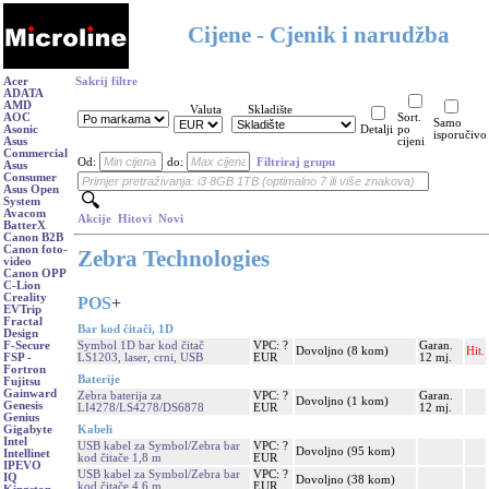
Cijene - Cjenik i narudžba
Acer
Sakrij filtre
ADATA
AMD
Valuta
Skladište
AOC
Sort.
Samo
Asonic
Detalji
po
isporučivo
Asus
cijeni
Commercial
Od:
do:
Filtriraj grupu
Asus
Consumer
Asus Open
System
Avacom
Akcije
Hitovi
Novi
BatterX
Canon B2B
Canon foto-
Zebra Technologies
video
Canon OPP
C-Lion
Creality
POS
+
EVTrip
Fractal
Bar kod čitači, 1D
Design
Symbol 1D bar kod čitač
VPC: ?
Garan.
F-Secure
Dovoljno (8 kom)
Hit.
LS1203, laser, crni, USB
EUR
12 mj.
FSP -
Fortron
Baterije
Fujitsu
Gainward
Zebra baterija za
VPC: ?
Garan.
Dovoljno (1 kom)
Genesis
LI4278/LS4278/DS6878
EUR
12 mj.
Genius
Kabeli
Gigabyte
Intel
USB kabel za Symbol/Zebra bar
VPC: ?
Dovoljno (95 kom)
Intellinet
kod čitače 1,8 m
EUR
IPEVO
USB kabel za Symbol/Zebra bar
VPC: ?
IQ
Dovoljno (38 kom)
kod čitače 4,6 m
EUR