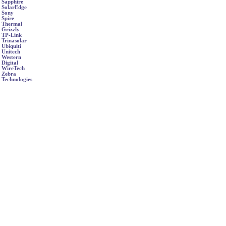
Sapphire
SolarEdge
Sony
Spire
Thermal
Grizzly
TP-Link
Trinasolar
Ubiquiti
Unitech
Western
Digital
WireTech
Zebra
Technologies