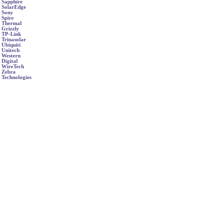
Sapphire
SolarEdge
Sony
Spire
Thermal
Grizzly
TP-Link
Trinasolar
Ubiquiti
Unitech
Western
Digital
WireTech
Zebra
Technologies