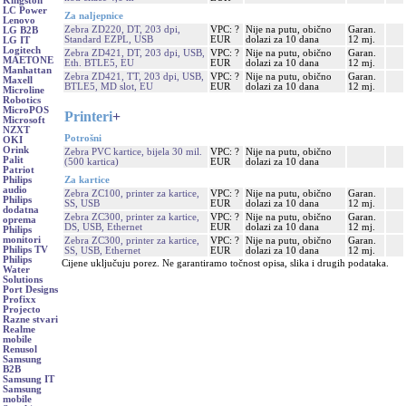
Kingston
LC Power
Za naljepnice
Lenovo
Zebra ZD220, DT, 203 dpi,
VPC: ?
Nije na putu, obično
Garan.
LG B2B
Standard EZPL, USB
EUR
dolazi za 10 dana
12 mj.
LG IT
Logitech
Zebra ZD421, DT, 203 dpi, USB,
VPC: ?
Nije na putu, obično
Garan.
MAETONE
Eth. BTLE5, EU
EUR
dolazi za 10 dana
12 mj.
Manhattan
Zebra ZD421, TT, 203 dpi, USB,
VPC: ?
Nije na putu, obično
Garan.
Maxell
BTLE5, MD slot, EU
EUR
dolazi za 10 dana
12 mj.
Microline
Robotics
MicroPOS
Printeri
+
Microsoft
NZXT
Potrošni
OKI
Orink
Zebra PVC kartice, bijela 30 mil.
VPC: ?
Nije na putu, obično
Palit
(500 kartica)
EUR
dolazi za 10 dana
Patriot
Za kartice
Philips
audio
Zebra ZC100, printer za kartice,
VPC: ?
Nije na putu, obično
Garan.
Philips
SS, USB
EUR
dolazi za 10 dana
12 mj.
dodatna
Zebra ZC300, printer za kartice,
VPC: ?
Nije na putu, obično
Garan.
oprema
DS, USB, Ethernet
EUR
dolazi za 10 dana
12 mj.
Philips
monitori
Zebra ZC300, printer za kartice,
VPC: ?
Nije na putu, obično
Garan.
Philips TV
SS, USB, Ethernet
EUR
dolazi za 10 dana
12 mj.
Philips
Cijene uključuju porez. Ne garantiramo točnost opisa, slika i drugih podataka.
Water
Solutions
Port Designs
Profixx
Projecto
Razne stvari
Realme
mobile
Renusol
Samsung
B2B
Samsung IT
Samsung
mobile