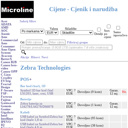
Cijene - Cjenik i narudžba
Acer
Sakrij filtre
ADATA
AMD
Valuta
Skladište
AOC
Sort.
Samo
Asonic
Detalji
po
isporučivo
Asus
cijeni
Commercial
Od:
do:
Filtriraj grupu
Asus
Consumer
Asus Open
System
Avacom
Akcije
Hitovi
Novi
BatterX
Canon B2B
Canon foto-
Zebra Technologies
video
Canon OPP
C-Lion
Creality
POS
+
EVTrip
Fractal
Bar kod čitači, 1D
Design
Symbol 1D bar kod čitač
VPC: ?
Garan.
F-Secure
Dovoljno (9 kom)
Hit.
LS1203, laser, crni, USB
EUR
12 mj.
FSP -
Fortron
Baterije
Fujitsu
Gainward
Zebra baterija za
VPC: ?
Garan.
Dovoljno (1 kom)
Genesis
LI4278/LS4278/DS6878
EUR
12 mj.
Genius
Kabeli
Gigabyte
Intel
USB kabel za Symbol/Zebra bar
VPC: ?
Dovoljno (95 kom)
Intellinet
kod čitače 1,8 m
EUR
IPEVO
USB kabel za Symbol/Zebra bar
VPC: ?
IQ
Dovoljno (38 kom)
kod čitače 4,6 m
EUR