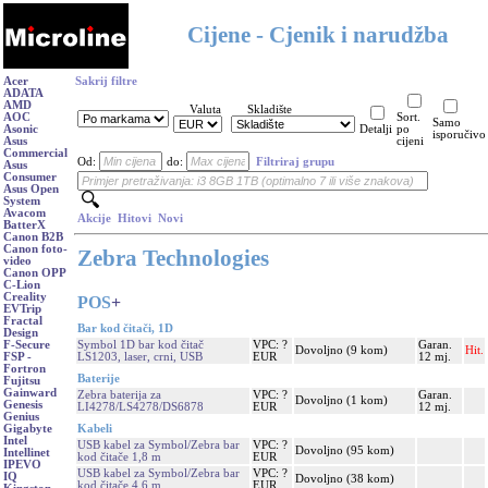
Cijene - Cjenik i narudžba
Acer
Sakrij filtre
ADATA
AMD
Valuta
Skladište
AOC
Sort.
Samo
Asonic
Detalji
po
isporučivo
Asus
cijeni
Commercial
Od:
do:
Filtriraj grupu
Asus
Consumer
Asus Open
System
Avacom
Akcije
Hitovi
Novi
BatterX
Canon B2B
Canon foto-
Zebra Technologies
video
Canon OPP
C-Lion
Creality
POS
+
EVTrip
Fractal
Bar kod čitači, 1D
Design
Symbol 1D bar kod čitač
VPC: ?
Garan.
F-Secure
Dovoljno (9 kom)
Hit.
LS1203, laser, crni, USB
EUR
12 mj.
FSP -
Fortron
Baterije
Fujitsu
Gainward
Zebra baterija za
VPC: ?
Garan.
Dovoljno (1 kom)
Genesis
LI4278/LS4278/DS6878
EUR
12 mj.
Genius
Kabeli
Gigabyte
Intel
USB kabel za Symbol/Zebra bar
VPC: ?
Dovoljno (95 kom)
Intellinet
kod čitače 1,8 m
EUR
IPEVO
USB kabel za Symbol/Zebra bar
VPC: ?
IQ
Dovoljno (38 kom)
kod čitače 4,6 m
EUR