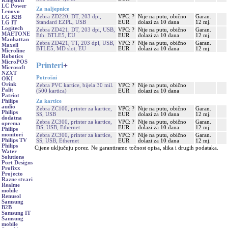
Kingston
LC Power
Za naljepnice
Lenovo
Zebra ZD220, DT, 203 dpi,
VPC: ?
Nije na putu, obično
Garan.
LG B2B
Standard EZPL, USB
EUR
dolazi za 10 dana
12 mj.
LG IT
Logitech
Zebra ZD421, DT, 203 dpi, USB,
VPC: ?
Nije na putu, obično
Garan.
MAETONE
Eth. BTLE5, EU
EUR
dolazi za 10 dana
12 mj.
Manhattan
Zebra ZD421, TT, 203 dpi, USB,
VPC: ?
Nije na putu, obično
Garan.
Maxell
BTLE5, MD slot, EU
EUR
dolazi za 10 dana
12 mj.
Microline
Robotics
MicroPOS
Printeri
+
Microsoft
NZXT
Potrošni
OKI
Orink
Zebra PVC kartice, bijela 30 mil.
VPC: ?
Nije na putu, obično
Palit
(500 kartica)
EUR
dolazi za 10 dana
Patriot
Za kartice
Philips
audio
Zebra ZC100, printer za kartice,
VPC: ?
Nije na putu, obično
Garan.
Philips
SS, USB
EUR
dolazi za 10 dana
12 mj.
dodatna
Zebra ZC300, printer za kartice,
VPC: ?
Nije na putu, obično
Garan.
oprema
DS, USB, Ethernet
EUR
dolazi za 10 dana
12 mj.
Philips
monitori
Zebra ZC300, printer za kartice,
VPC: ?
Nije na putu, obično
Garan.
Philips TV
SS, USB, Ethernet
EUR
dolazi za 10 dana
12 mj.
Philips
Cijene uključuju porez. Ne garantiramo točnost opisa, slika i drugih podataka.
Water
Solutions
Port Designs
Profixx
Projecto
Razne stvari
Realme
mobile
Renusol
Samsung
B2B
Samsung IT
Samsung
mobile