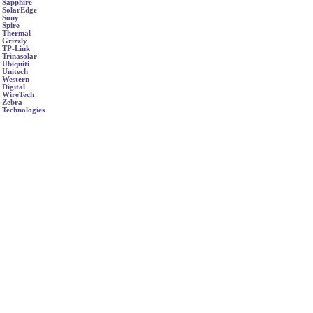
Sapphire
SolarEdge
Sony
Spire
Thermal
Grizzly
TP-Link
Trinasolar
Ubiquiti
Unitech
Western
Digital
WireTech
Zebra
Technologies