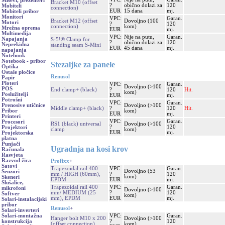
Miševi, prezenteri
Bracket M10 (offset
?
obično dolazi za
120
Mobiteli
connection)
EUR
15 dana
mj.
Mobiteli pribor
Monitori
VPC:
Garan.
Bracket M12 (offset
Dovoljno (100
Motori
?
120
connection)
kom)
Mrežna oprema
EUR
mj.
Multimedija
VPC:
Nije na putu,
Garan.
Napajanja
S-5!® Clamp for
?
obično dolazi za
120
Neprekidna
standing seam S-Mini
EUR
45 dana
mj.
napajanja
Notebook
Notebook - pribor
Stezaljke za panele
Optika
Ostale pločice
Renusol
Papir
Ploteri
VPC:
Garan.
Dovoljno (>100
POS
End clamp+ (black)
?
120
Hit.
kom)
Poslužitelji
EUR
mj.
Potrošni
VPC:
Garan.
Dovoljno (>100
Prenosive utičnice
Middle clamp+ (black)
?
120
Hit.
kom)
Pribor
EUR
mj.
Printeri
VPC:
Garan.
Procesori
RS1 (black) universal
Dovoljno (>100
?
120
Projektori
clamp
kom)
EUR
mj.
Projektorska
platna
Punjači
Ugradnja na kosi krov
Računala
Rasvjeta
Razvod žica
Profixx
+
Satovi
Trapezoidal rail 400
VPC:
Garan.
Dovoljno (53
Senzori
mm / HIGH (60mm),
?
120
kom)
Skeneri
EPDM
EUR
mj.
Slušalice,
Trapezoidal rail 400
VPC:
Garan.
mikrofoni
Dovoljno (>100
mm/ MEDIUM (25
?
120
Softver
kom)
mm), EPDM
EUR
mj.
Solari-instalacijski
pribor
Renusol
+
Solari-inverteri
VPC:
Garan.
Solari-montažna
Hanger bolt M10 x 200
Dovoljno (>100
?
120
konstrukcija
(offset connection)
kom)