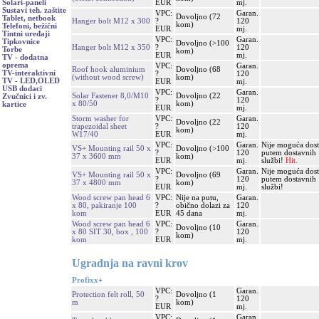
EUR
mj.
Solari-paneli
Sustavi teh. zaštite
VPC:
Garan.
Dovoljno (72
Tablet, netbook
Hanger bolt M12 x 300
?
120
kom)
Telefoni, bežični
EUR
mj.
Tintni uređaji
VPC:
Garan.
Tipkovnice
Dovoljno (>100
Hanger bolt M12 x 350
?
120
Torbe
kom)
EUR
mj.
TV - dodatna
oprema
VPC:
Garan.
Roof hook aluminium
Dovoljno (68
TV-interaktivni
?
120
(without wood screw)
kom)
TV - LED,OLED
EUR
mj.
USB dodaci
VPC:
Garan.
Solar Fastener 8,0/M10
Dovoljno (22
Zvučnici i zv.
?
120
x 80/50
kom)
kartice
EUR
mj.
Storm washer for
VPC:
Garan.
Dovoljno (22
trapezoidal sheet
?
120
kom)
W17/40
EUR
mj.
VPC:
Garan.
Nije moguća dos
VS+ Mounting rail 50 x
Dovoljno (>100
?
120
putem dostavnih
37 x 3600 mm
kom)
EUR
mj.
službi!
Hit.
VPC:
Garan.
Nije moguća dos
VS+ Mounting rail 50 x
Dovoljno (69
?
120
putem dostavnih
37 x 4800 mm
kom)
EUR
mj.
službi!
Wood screw pan head 6
VPC:
Nije na putu,
Garan.
x 80, pakiranje 100
?
obično dolazi za
120
kom
EUR
45 dana
mj.
Wood screw pan head 6
VPC:
Garan.
Dovoljno (10
x 80 SIT 30, box , 100
?
120
kom)
kom
EUR
mj.
Ugradnja na ravni krov
Profixx
+
VPC:
Garan.
Protection felt roll, 50
Dovoljno (1
?
120
m
kom)
EUR
mj.
VPC:
Garan.