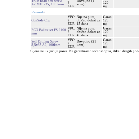
Truss head hex screw
Dovoljno (1
?
120
A2 M10x35, 100 kom
kom)
EUR
mj.
Renusol
+
VPC:
Nije na putu,
Garan.
ConSole Clip
?
obično dolazi za
120
EUR
15 dana
mj.
VPC:
Nije na putu,
Garan.
ECO Ballast set FS 2100
?
obično dolazi za
120
mm
EUR
45 dana
mj.
VPC:
Garan.
Self Drilling Screw
Dovoljno (21
?
120
5,5x35 A2, 100kom
kom)
EUR
mj.
Cijene ne uključuju porez. Ne garantiramo točnost opisa, slika i drugih pod