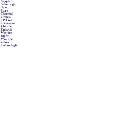
Sapphire
SolarEdge
Sony
Spire
Thermal
Grizzly
TP-Link
Trinasolar
Ubiquiti
Unitech
Western
Digital
WireTech
Zebra
Technologies