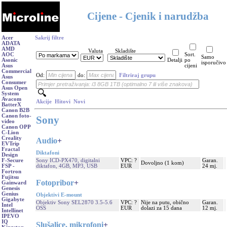
Cijene - Cjenik i narudžba
Acer
Sakrij filtre
ADATA
AMD
Valuta
Skladište
AOC
Sort.
Samo
Asonic
Detalji
po
isporučivo
Asus
cijeni
Commercial
Od:
do:
Filtriraj grupu
Asus
Consumer
Asus Open
System
Avacom
Akcije
Hitovi
Novi
BatterX
Canon B2B
Canon foto-
Sony
video
Canon OPP
C-Lion
Creality
Audio
+
EVTrip
Fractal
Diktafoni
Design
Sony ICD-PX470, digitalni
VPC: ?
Garan.
F-Secure
Dovoljno (1 kom)
diktafon, 4GB, MP3, USB
EUR
24 mj.
FSP -
Fortron
Fujitsu
Fotopribor
+
Gainward
Genesis
Genius
Objektivi E-mount
Gigabyte
Objektiv Sony SEL2870 3.5-5.6
VPC: ?
Nije na putu, obično
Garan.
Intel
OSS
EUR
dolazi za 15 dana
12 mj.
Intellinet
IPEVO
IQ
Slušalice, mikrofoni
+