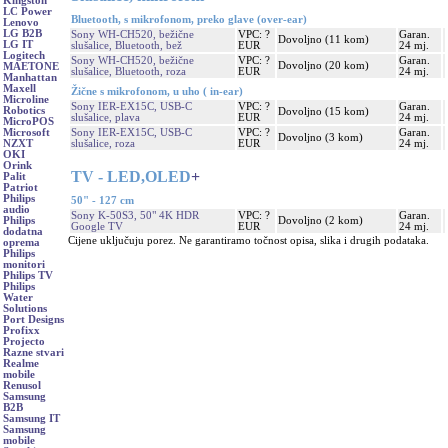
Kingston
LC Power
Bluetooth, s mikrofonom, preko glave (over-ear)
Lenovo
LG B2B
Sony WH-CH520, bežične
VPC: ?
Garan.
Dovoljno (11 kom)
LG IT
slušalice, Bluetooth, bež
EUR
24 mj.
Logitech
Sony WH-CH520, bežične
VPC: ?
Garan.
Dovoljno (20 kom)
MAETONE
slušalice, Bluetooth, roza
EUR
24 mj.
Manhattan
Maxell
Žične s mikrofonom, u uho ( in-ear)
Microline
Sony IER-EX15C, USB-C
VPC: ?
Garan.
Robotics
Dovoljno (15 kom)
slušalice, plava
EUR
24 mj.
MicroPOS
Sony IER-EX15C, USB-C
VPC: ?
Garan.
Microsoft
Dovoljno (3 kom)
slušalice, roza
EUR
24 mj.
NZXT
OKI
Orink
TV - LED,OLED
+
Palit
Patriot
Philips
50" - 127 cm
audio
Sony K-50S3, 50" 4K HDR
VPC: ?
Garan.
Dovoljno (2 kom)
Philips
Google TV
EUR
24 mj.
dodatna
Cijene uključuju porez. Ne garantiramo točnost opisa, slika i drugih podataka.
oprema
Philips
monitori
Philips TV
Philips
Water
Solutions
Port Designs
Profixx
Projecto
Razne stvari
Realme
mobile
Renusol
Samsung
B2B
Samsung IT
Samsung
mobile