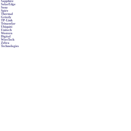
Sapphire
SolarEdge
Sony
Spire
Thermal
Grizzly
TP-Link
Trinasolar
Ubiquiti
Unitech
Western
Digital
WireTech
Zebra
Technologies