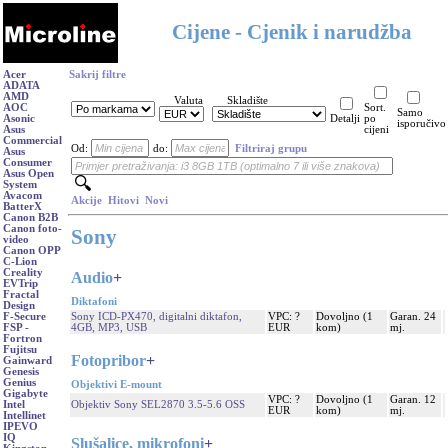
Cijene - Cjenik i narudžba
Acer
Sakrij filtre
ADATA
AMD
Valuta
Skladište
AOC
Sort.
Samo
Asonic
Detalji
po
isporučivo
Asus
cijeni
Commercial
Od:
do:
Filtriraj grupu
Asus
Consumer
Asus Open
System
Avacom
Akcije
Hitovi
Novi
BatterX
Canon B2B
Canon foto-
Sony
video
Canon OPP
C-Lion
Creality
Audio
+
EVTrip
Fractal
Diktafoni
Design
Sony ICD-PX470, digitalni diktafon,
VPC: ?
Dovoljno (1
Garan. 24
F-Secure
4GB, MP3, USB
EUR
kom)
mj.
FSP -
Fortron
Fujitsu
Fotopribor
+
Gainward
Genesis
Genius
Objektivi E-mount
Gigabyte
VPC: ?
Dovoljno (1
Garan. 12
Objektiv Sony SEL2870 3.5-5.6 OSS
Intel
EUR
kom)
mj.
Intellinet
IPEVO
IQ
Slušalice, mikrofoni
+