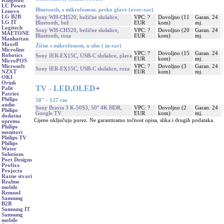
Kingston
LC Power
Bluetooth, s mikrofonom, preko glave (over-ear)
Lenovo
LG B2B
Sony WH-CH520, bežične slušalice,
VPC: ?
Dovoljno (11
Garan. 24
LG IT
Bluetooth, bež
EUR
kom)
mj.
Logitech
Sony WH-CH520, bežične slušalice,
VPC: ?
Dovoljno (20
Garan. 24
MAETONE
Bluetooth, roza
EUR
kom)
mj.
Manhattan
Maxell
Žične s mikrofonom, u uho ( in-ear)
Microline
VPC: ?
Dovoljno (15
Garan. 24
Robotics
Sony IER-EX15C, USB-C slušalice, plava
EUR
kom)
mj.
MicroPOS
VPC: ?
Dovoljno (3
Garan. 24
Microsoft
Sony IER-EX15C, USB-C slušalice, roza
EUR
kom)
mj.
NZXT
OKI
Orink
TV - LED,OLED
+
Palit
Patriot
Philips
50" - 127 cm
audio
Sony Bravia 3 K-50S3, 50" 4K HDR,
VPC: ?
Dovoljno (2
Garan. 24
Philips
Google TV
EUR
kom)
mj.
dodatna
Cijene uključuju porez. Ne garantiramo točnost opisa, slika i drugih podataka.
oprema
Philips
monitori
Philips TV
Philips
Water
Solutions
Port Designs
Profixx
Projecto
Razne stvari
Realme
mobile
Renusol
Samsung
B2B
Samsung IT
Samsung
mobile