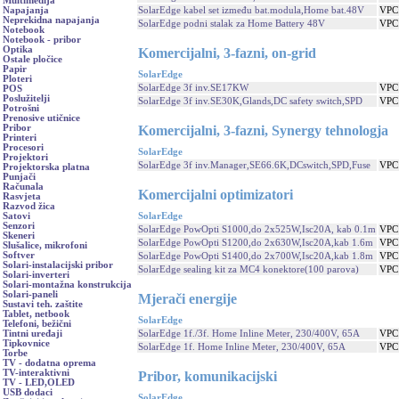
Multimedija
SolarEdge kabel set između bat.modula,Home bat.48V
VPC
Napajanja
Neprekidna napajanja
SolarEdge podni stalak za Home Battery 48V
VPC
Notebook
Notebook - pribor
Optika
Komercijalni, 3-fazni, on-grid
Ostale pločice
Papir
SolarEdge
Ploteri
SolarEdge 3f inv.SE17KW
VPC
POS
Poslužitelji
SolarEdge 3f inv.SE30K,Glands,DC safety switch,SPD
VPC
Potrošni
Prenosive utičnice
Komercijalni, 3-fazni, Synergy tehnologja
Pribor
Printeri
Procesori
SolarEdge
Projektori
SolarEdge 3f inv.Manager,SE66.6K,DCswitch,SPD,Fuse
VPC
Projektorska platna
Punjači
Računala
Komercijalni optimizatori
Rasvjeta
Razvod žica
SolarEdge
Satovi
Senzori
SolarEdge PowOpti S1000,do 2x525W,Isc20A, kab 0.1m
VPC
Skeneri
SolarEdge PowOpti S1200,do 2x630W,Isc20A,kab 1.6m
VPC
Slušalice, mikrofoni
Softver
SolarEdge PowOpti S1400,do 2x700W,Isc20A,kab 1.8m
VPC
Solari-instalacijski pribor
SolarEdge sealing kit za MC4 konektore(100 parova)
VPC
Solari-inverteri
Solari-montažna konstrukcija
Solari-paneli
Mjerači energije
Sustavi teh. zaštite
Tablet, netbook
SolarEdge
Telefoni, bežični
SolarEdge 1f./3f. Home Inline Meter, 230/400V, 65A
VPC
Tintni uređaji
Tipkovnice
SolarEdge 1f. Home Inline Meter, 230/400V, 65A
VPC
Torbe
TV - dodatna oprema
TV-interaktivni
Pribor, komunikacijski
TV - LED,OLED
USB dodaci
SolarEdge