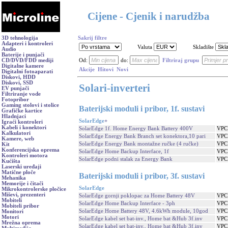
Cijene - Cjenik i narudžba
3D tehnologija
Sakrij filtre
Adapteri i kontroleri
Valuta
Skladište
Audio
Baterije i punjači
CD/DVD/FDD mediji
Od:
do:
Filtriraj grupu
Digitalne kamere
Akcije
Hitovi
Novi
Digitalni fotoaparati
Diskovi, HDD
Diskovi, SSD
Solari-inverteri
EV punjači
Filtriranje vode
Fotopribor
Gaming stolovi i stolice
Baterijski moduli i pribor, 1f. sustavi
Grafičke kartice
Hladnjaci
SolarEdge
+
Igraći kontroleri
Kabeli i konektori
SolarEdge 1f. Home Energy Bank Battery 400V
VPC
Kalkulatori
SolarEdge Energy Bank Branch set konektora,10 pari
VPC
Kamere, web
SolarEdge Energy Bank montažne ručke (4 ručke)
VPC
Kit
Konferencijska oprema
SolarEdge Home Backup Interface, 1f
VPC
Kontroleri motora
SolarEdge podni stalak za Energy Bank
VPC
Kućišta
Laserski uređaji
Matične ploče
Baterijski moduli i pribor, 3f. sustavi
Mehanika
Memorije i čitači
SolarEdge
Mikrokontrolerske pločice
Miševi, prezenteri
SolarEdge gornji poklopac za Home Battery 48V
VPC
Mobiteli
SolarEdge Home Backup Interface - 3ph
VPC
Mobiteli pribor
SolarEdge Home Battery 48V, 4.6kWh module, 10god
VPC
Monitori
Motori
SolarEdge kabel set bat-inv., Home bat &Hub 3f.inv
VPC
Mrežna oprema
SolarEdge kabel set bat-inv., Home bat &Hub 3f.inv
VPC