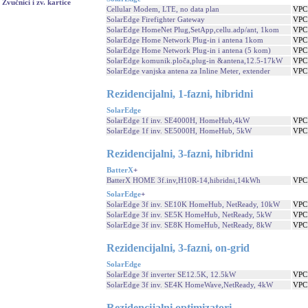
Zvučnici i zv. kartice
Cellular Modem, LTE, no data plan
VPC
SolarEdge Firefighter Gateway
VPC
SolarEdge HomeNet Plug,SetApp,cellu.adp/ant, 1kom
VPC
SolarEdge Home Network Plug-in i antena 1kom
VPC
SolarEdge Home Network Plug-in i antena (5 kom)
VPC
SolarEdge komunik.ploča,plug-in &antena,12.5-17kW
VPC
SolarEdge vanjska antena za Inline Meter, extender
VPC
Rezidencijalni, 1-fazni, hibridni
SolarEdge
SolarEdge 1f inv. SE4000H, HomeHub,4kW
VPC
SolarEdge 1f inv. SE5000H, HomeHub, 5kW
VPC
Rezidencijalni, 3-fazni, hibridni
BatterX
+
BatterX HOME 3f.inv,H10R-14,hibridni,14kWh
VPC
SolarEdge
+
SolarEdge 3f inv. SE10K HomeHub, NetReady, 10kW
VPC
SolarEdge 3f inv. SE5K HomeHub, NetReady, 5kW
VPC
SolarEdge 3f inv. SE8K HomeHub, NetReady, 8kW
VPC
Rezidencijalni, 3-fazni, on-grid
SolarEdge
SolarEdge 3f inverter SE12.5K, 12.5kW
VPC
SolarEdge 3f inv. SE4K HomeWave,NetReady, 4kW
VPC
Rezidencijalni optimizatori