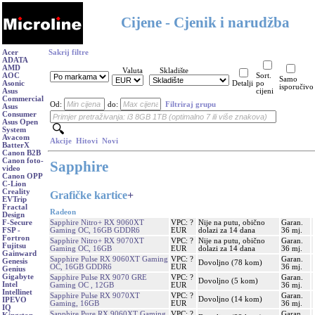
Cijene - Cjenik i narudžba
Acer
Sakrij filtre
ADATA
AMD
Valuta
Skladište
AOC
Sort.
Samo
Asonic
Detalji
po
isporučivo
Asus
cijeni
Commercial
Od:
do:
Filtriraj grupu
Asus
Consumer
Asus Open
System
Avacom
Akcije
Hitovi
Novi
BatterX
Canon B2B
Canon foto-
Sapphire
video
Canon OPP
C-Lion
Creality
Grafičke kartice
+
EVTrip
Fractal
Radeon
Design
Sapphire Nitro+ RX 9060XT
VPC: ?
Nije na putu, obično
Garan.
F-Secure
Gaming OC, 16GB GDDR6
EUR
dolazi za 14 dana
36 mj.
FSP -
Fortron
Sapphire Nitro+ RX 9070XT
VPC: ?
Nije na putu, obično
Garan.
Fujitsu
Gaming OC, 16GB
EUR
dolazi za 14 dana
36 mj.
Gainward
Sapphire Pulse RX 9060XT Gaming
VPC: ?
Garan.
Genesis
Dovoljno (78 kom)
OC, 16GB GDDR6
EUR
36 mj.
Genius
Gigabyte
Sapphire Pulse RX 9070 GRE
VPC: ?
Garan.
Dovoljno (5 kom)
Intel
Gaming OC , 12GB
EUR
36 mj.
Intellinet
Sapphire Pulse RX 9070XT
VPC: ?
Garan.
Dovoljno (14 kom)
IPEVO
Gaming, 16GB
EUR
36 mj.
IQ
Sapphire Pure RX 9060XT Gaming
VPC: ?
Garan.