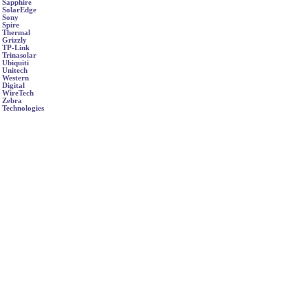
Sapphire
SolarEdge
Sony
Spire
Thermal
Grizzly
TP-Link
Trinasolar
Ubiquiti
Unitech
Western
Digital
WireTech
Zebra
Technologies