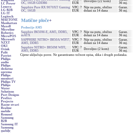
Kingston
Dovoljno (22 kom)
OC, 16GB GDDR6
EUR
36 mj.
LC Power
Lenovo
Sapphire Pure RX 9070XT Gaming
VPC: ?
Nije na putu, obično
Garan.
LG B2B
OC, 16GB
EUR
dolazi za 14 dana
36 mj.
LG IT
Logitech
Matične ploče
+
MAETONE
Manhattan
Maxell
Podnožje AM5
Microline
Sapphire B650M-E, AM5, DDR5,
VPC: ?
Nije na putu, obično
Garan.
Robotics
mATX
EUR
dolazi za 14 dana
36 mj.
MicroPOS
Microsoft
SAPPHIRE NITRO+ B850A WIFI7,
VPC: ?
Nije na putu, obično
Garan.
NZXT
AM5, DDR5
EUR
dolazi za 14 dana
36 mj.
OKI
Sapphire NITRO+ B850M WIFI,
VPC: ?
Garan.
Dovoljno (2 kom)
Orink
AM5, DDR5
EUR
36 mj.
Palit
Cijene uključuju porez. Ne garantiramo točnost opisa, slika i drugih podataka.
Patriot
Philips
audio
Philips
dodatna
oprema
Philips
monitori
Philips TV
Philips
Water
Solutions
Port Designs
Profixx
Projecto
Razne stvari
Realme
mobile
Renusol
Samsung
B2B
Samsung IT
Samsung
mobile