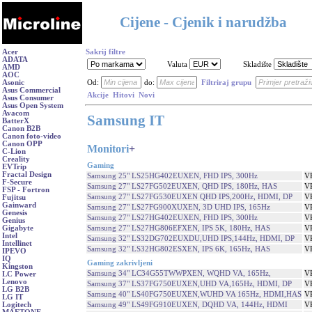
Cijene - Cjenik i narudžba
Acer
Sakrij filtre
ADATA
Valuta
Skladište
AMD
AOC
Asonic
Od:
do:
Filtriraj grupu
Asus Commercial
Akcije
Hitovi
Novi
Asus Consumer
Asus Open System
Avacom
Samsung IT
BatterX
Canon B2B
Canon foto-video
Canon OPP
Monitori
+
C-Lion
Creality
Gaming
EVTrip
Fractal Design
Samsung 25" LS25HG402EUXEN, FHD IPS, 300Hz
V
F-Secure
Samsung 27" LS27FG502EUXEN, QHD IPS, 180Hz, HAS
V
FSP - Fortron
Samsung 27" LS27FG530EUXEN QHD IPS,200Hz, HDMI, DP
V
Fujitsu
Gainward
Samsung 27" LS27FG900XUXEN, 3D UHD IPS, 165Hz
V
Genesis
Samsung 27" LS27HG402EUXEN, FHD IPS, 300Hz
V
Genius
Samsung 27" LS27HG806EFXEN, IPS 5K, 180Hz, HAS
V
Gigabyte
Intel
Samsung 32" LS32DG702EUXDU,UHD IPS,144Hz, HDMI, DP
V
Intellinet
Samsung 32" LS32HG802ESXEN, IPS 6K, 165Hz, HAS
V
IPEVO
IQ
Gaming zakrivljeni
Kingston
Samsung 34" LC34G55TWWPXEN, WQHD VA, 165Hz,
V
LC Power
Lenovo
Samsung 37" LS37FG750EUXEN,UHD VA,165Hz, HDMI, DP
V
LG B2B
Samsung 40" LS40FG750EUXEN,WUHD VA 165Hz, HDMI,HAS
V
LG IT
Samsung 49" LS49FG910EUXEN, DQHD VA, 144Hz, HDMI
V
Logitech