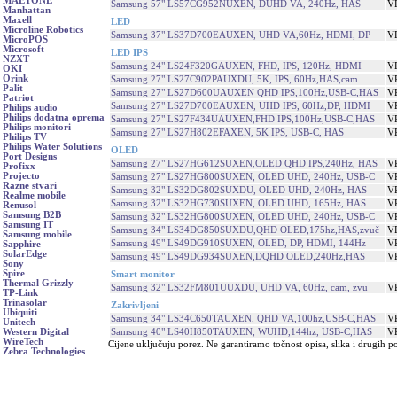
MAETONE
Samsung 57" LS57CG952NUXEN, DUHD VA, 240Hz, HAS
V
Manhattan
Maxell
LED
Microline Robotics
Samsung 37" LS37D700EAUXEN, UHD VA,60Hz, HDMI, DP
V
MicroPOS
Microsoft
LED IPS
NZXT
Samsung 24" LS24F320GAUXEN, FHD, IPS, 120Hz, HDMI
V
OKI
Orink
Samsung 27" LS27C902PAUXDU, 5K, IPS, 60Hz,HAS,cam
V
Palit
Samsung 27" LS27D600UAUXEN QHD IPS,100Hz,USB-C,HAS
V
Patriot
Samsung 27" LS27D700EAUXEN, UHD IPS, 60Hz,DP, HDMI
V
Philips audio
Philips dodatna oprema
Samsung 27" LS27F434UAUXEN,FHD IPS,100Hz,USB-C,HAS
V
Philips monitori
Samsung 27" LS27H802EFAXEN, 5K IPS, USB-C, HAS
V
Philips TV
Philips Water Solutions
OLED
Port Designs
Samsung 27" LS27HG612SUXEN,OLED QHD IPS,240Hz, HAS
V
Profixx
Projecto
Samsung 27" LS27HG800SUXEN, OLED UHD, 240Hz, USB-C
V
Razne stvari
Samsung 32" LS32DG802SUXDU, OLED UHD, 240Hz, HAS
V
Realme mobile
Samsung 32" LS32HG730SUXEN, OLED UHD, 165Hz, HAS
V
Renusol
Samsung B2B
Samsung 32" LS32HG800SUXEN, OLED UHD, 240Hz, USB-C
V
Samsung IT
Samsung 34" LS34DG850SUXDU,QHD OLED,175hz,HAS,zvuč
V
Samsung mobile
Samsung 49" LS49DG910SUXEN, OLED, DP, HDMI, 144Hz
V
Sapphire
SolarEdge
Samsung 49" LS49DG934SUXEN,DQHD OLED,240Hz,HAS
V
Sony
Spire
Smart monitor
Thermal Grizzly
Samsung 32" LS32FM801UUXDU, UHD VA, 60Hz, cam, zvu
V
TP-Link
Trinasolar
Zakrivljeni
Ubiquiti
Samsung 34" LS34C650TAUXEN, QHD VA,100hz,USB-C,HAS
V
Unitech
Samsung 40" LS40H850TAUXEN, WUHD,144hz, USB-C,HAS
V
Western Digital
WireTech
Cijene uključuju porez. Ne garantiramo točnost opisa, slika i drugih p
Zebra Technologies