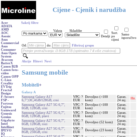
Cijene - Cjenik i narudžba
Acer
Sakrij filtre
ADATA
AMD
Valuta
Skladište
AOC
Sort.
Samo
Asonic
Detalji
po
isporučivo
Asus
cijeni
Commercial
Od:
do:
Filtriraj grupu
Asus
Consumer
Asus Open
System
Avacom
Akcije
Hitovi
Novi
BatterX
Canon B2B
Canon foto-
Samsung mobile
video
Canon OPP
C-Lion
Creality
Mobiteli
+
EVTrip
Fractal
Galaxy A
Design
Samsung Galaxy A17
VPC: ?
Dovoljno (>100
Garan.
F-Secure
Hit.
6,7",OC,4GB/128GB, crni
EUR
kom)
24 mj.
FSP -
Fortron
Samsung Galaxy A27 5G 6,7",
VPC: ?
Dovoljno (>100
Garan.
Fujitsu
6GB, 128GB, crni
EUR
kom)
24 mj.
Gainward
Samsung Galaxy A27 5G 6,7",
VPC: ?
Dovoljno (>100
Garan.
Genesis
6GB, 128GB, plavi
EUR
kom)
24 mj.
Genius
Gigabyte
Samsung Galaxy A27 5G 6,7",
VPC: ?
Garan.
Dovoljno (52 kom)
Intel
6GB, 128GB, rozi
EUR
24 mj.
Intellinet
Samsung Galaxy A27 5G 6,7",
VPC: ?
Garan.
Dovoljno (23 kom)
IPEVO
8GB, 256GB, crni
EUR
24 mj.
IQ
Samsung Galaxy A37 5G 6,7",
VPC: ?
Garan.