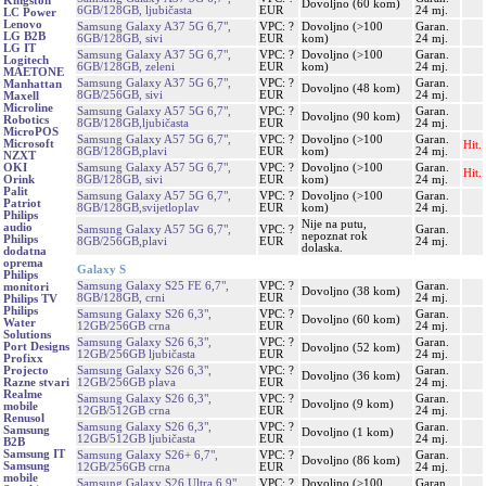
Kingston
Dovoljno (60 kom)
6GB/128GB, ljubičasta
EUR
24 mj.
LC Power
Lenovo
Samsung Galaxy A37 5G 6,7",
VPC: ?
Dovoljno (>100
Garan.
LG B2B
6GB/128GB, sivi
EUR
kom)
24 mj.
LG IT
Samsung Galaxy A37 5G 6,7",
VPC: ?
Dovoljno (>100
Garan.
Logitech
6GB/128GB, zeleni
EUR
kom)
24 mj.
MAETONE
Samsung Galaxy A37 5G 6,7",
VPC: ?
Garan.
Manhattan
Dovoljno (48 kom)
8GB/256GB, sivi
EUR
24 mj.
Maxell
Microline
Samsung Galaxy A57 5G 6,7",
VPC: ?
Garan.
Dovoljno (90 kom)
Robotics
8GB/128GB,ljubičasta
EUR
24 mj.
MicroPOS
Samsung Galaxy A57 5G 6,7",
VPC: ?
Dovoljno (>100
Garan.
Microsoft
Hit.
8GB/128GB,plavi
EUR
kom)
24 mj.
NZXT
Samsung Galaxy A57 5G 6,7",
VPC: ?
Dovoljno (>100
Garan.
OKI
Hit.
8GB/128GB, sivi
EUR
kom)
24 mj.
Orink
Palit
Samsung Galaxy A57 5G 6,7",
VPC: ?
Dovoljno (>100
Garan.
Patriot
8GB/128GB,svijetloplav
EUR
kom)
24 mj.
Philips
Nije na putu,
audio
Samsung Galaxy A57 5G 6,7",
VPC: ?
Garan.
nepoznat rok
Philips
8GB/256GB,plavi
EUR
24 mj.
dolaska.
dodatna
oprema
Galaxy S
Philips
Samsung Galaxy S25 FE 6,7",
VPC: ?
Garan.
monitori
Dovoljno (38 kom)
8GB/128GB, crni
EUR
24 mj.
Philips TV
Philips
Samsung Galaxy S26 6,3",
VPC: ?
Garan.
Dovoljno (60 kom)
Water
12GB/256GB crna
EUR
24 mj.
Solutions
Samsung Galaxy S26 6,3",
VPC: ?
Garan.
Port Designs
Dovoljno (52 kom)
12GB/256GB ljubičasta
EUR
24 mj.
Profixx
Samsung Galaxy S26 6,3",
VPC: ?
Garan.
Projecto
Dovoljno (36 kom)
12GB/256GB plava
EUR
24 mj.
Razne stvari
Realme
Samsung Galaxy S26 6,3",
VPC: ?
Garan.
Dovoljno (9 kom)
mobile
12GB/512GB crna
EUR
24 mj.
Renusol
Samsung Galaxy S26 6,3",
VPC: ?
Garan.
Samsung
Dovoljno (1 kom)
12GB/512GB ljubičasta
EUR
24 mj.
B2B
Samsung IT
Samsung Galaxy S26+ 6,7",
VPC: ?
Garan.
Dovoljno (86 kom)
Samsung
12GB/256GB crna
EUR
24 mj.
mobile
Samsung Galaxy S26 Ultra 6,9",
VPC: ?
Dovoljno (>100
Garan.