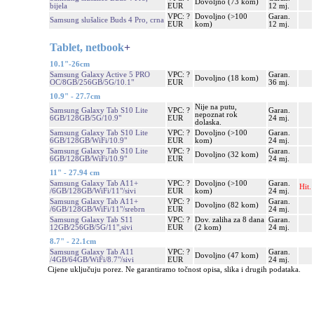
Dovoljno (73 kom)
bijela
EUR
12 mj.
VPC: ?
Dovoljno (>100
Garan.
Samsung slušalice Buds 4 Pro, crna
EUR
kom)
12 mj.
Tablet, netbook
+
10.1"-26cm
Samsung Galaxy Active 5 PRO
VPC: ?
Garan.
Dovoljno (18 kom)
OC/8GB/256GB/5G/10.1"
EUR
36 mj.
10.9" - 27.7cm
Nije na putu,
Samsung Galaxy Tab S10 Lite
VPC: ?
Garan.
nepoznat rok
6GB/128GB/5G/10.9"
EUR
24 mj.
dolaska.
Samsung Galaxy Tab S10 Lite
VPC: ?
Dovoljno (>100
Garan.
6GB/128GB/WiFi/10.9"
EUR
kom)
24 mj.
Samsung Galaxy Tab S10 Lite
VPC: ?
Garan.
Dovoljno (32 kom)
6GB/128GB/WiFi/10.9"
EUR
24 mj.
11" - 27.94 cm
Samsung Galaxy Tab A11+
VPC: ?
Dovoljno (>100
Garan.
Hit.
/6GB/128GB/WiFi/11"/sivi
EUR
kom)
24 mj.
Samsung Galaxy Tab A11+
VPC: ?
Garan.
Dovoljno (82 kom)
/6GB/128GB/WiFi/11"/srebrn
EUR
24 mj.
Samsung Galaxy Tab S11
VPC: ?
Dov. zaliha za 8 dana
Garan.
12GB/256GB/5G/11",sivi
EUR
(2 kom)
24 mj.
8.7" - 22.1cm
Samsung Galaxy Tab A11
VPC: ?
Garan.
Dovoljno (47 kom)
/4GB/64GB/WiFi/8.7"/sivi
EUR
24 mj.
Cijene uključuju porez. Ne garantiramo točnost opisa, slika i drugih podataka.