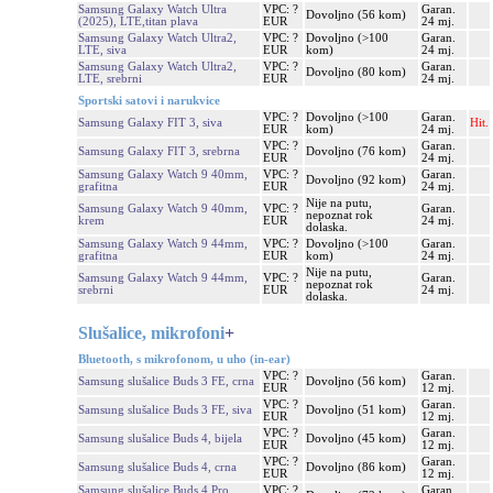
Samsung Galaxy Watch Ultra
VPC: ?
Garan.
Dovoljno (56 kom)
(2025), LTE,titan plava
EUR
24 mj.
Samsung Galaxy Watch Ultra2,
VPC: ?
Dovoljno (>100
Garan.
LTE, siva
EUR
kom)
24 mj.
Samsung Galaxy Watch Ultra2,
VPC: ?
Garan.
Dovoljno (80 kom)
LTE, srebrni
EUR
24 mj.
Sportski satovi i narukvice
VPC: ?
Dovoljno (>100
Garan.
Samsung Galaxy FIT 3, siva
Hit.
EUR
kom)
24 mj.
VPC: ?
Garan.
Samsung Galaxy FIT 3, srebrna
Dovoljno (76 kom)
EUR
24 mj.
Samsung Galaxy Watch 9 40mm,
VPC: ?
Garan.
Dovoljno (92 kom)
grafitna
EUR
24 mj.
Nije na putu,
Samsung Galaxy Watch 9 40mm,
VPC: ?
Garan.
nepoznat rok
krem
EUR
24 mj.
dolaska.
Samsung Galaxy Watch 9 44mm,
VPC: ?
Dovoljno (>100
Garan.
grafitna
EUR
kom)
24 mj.
Nije na putu,
Samsung Galaxy Watch 9 44mm,
VPC: ?
Garan.
nepoznat rok
srebrni
EUR
24 mj.
dolaska.
Slušalice, mikrofoni
+
Bluetooth, s mikrofonom, u uho (in-ear)
VPC: ?
Garan.
Samsung slušalice Buds 3 FE, crna
Dovoljno (56 kom)
EUR
12 mj.
VPC: ?
Garan.
Samsung slušalice Buds 3 FE, siva
Dovoljno (51 kom)
EUR
12 mj.
VPC: ?
Garan.
Samsung slušalice Buds 4, bijela
Dovoljno (45 kom)
EUR
12 mj.
VPC: ?
Garan.
Samsung slušalice Buds 4, crna
Dovoljno (86 kom)
EUR
12 mj.
Samsung slušalice Buds 4 Pro,
VPC: ?
Garan.