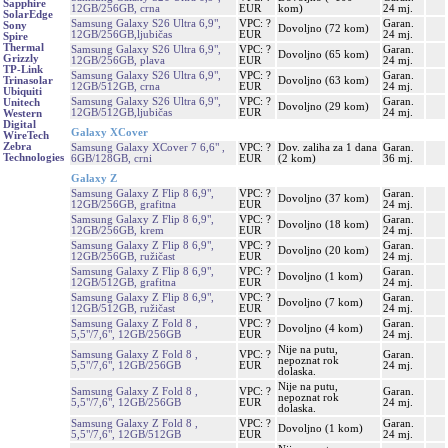
Sapphire
12GB/256GB, crna
EUR
kom)
24 mj.
SolarEdge
Samsung Galaxy S26 Ultra 6,9",
VPC: ?
Garan.
Sony
Dovoljno (72 kom)
12GB/256GB,ljubičas
EUR
24 mj.
Spire
Thermal
Samsung Galaxy S26 Ultra 6,9",
VPC: ?
Garan.
Dovoljno (65 kom)
Grizzly
12GB/256GB, plava
EUR
24 mj.
TP-Link
Samsung Galaxy S26 Ultra 6,9",
VPC: ?
Garan.
Dovoljno (63 kom)
Trinasolar
12GB/512GB, crna
EUR
24 mj.
Ubiquiti
Samsung Galaxy S26 Ultra 6,9",
VPC: ?
Garan.
Unitech
Dovoljno (29 kom)
12GB/512GB,ljubičas
EUR
24 mj.
Western
Digital
Galaxy XCover
WireTech
Zebra
Samsung Galaxy XCover 7 6,6" ,
VPC: ?
Dov. zaliha za 1 dana
Garan.
Technologies
6GB/128GB, crni
EUR
(2 kom)
36 mj.
Galaxy Z
Samsung Galaxy Z Flip 8 6,9",
VPC: ?
Garan.
Dovoljno (37 kom)
12GB/256GB, grafitna
EUR
24 mj.
Samsung Galaxy Z Flip 8 6,9",
VPC: ?
Garan.
Dovoljno (18 kom)
12GB/256GB, krem
EUR
24 mj.
Samsung Galaxy Z Flip 8 6,9",
VPC: ?
Garan.
Dovoljno (20 kom)
12GB/256GB, ružičast
EUR
24 mj.
Samsung Galaxy Z Flip 8 6,9",
VPC: ?
Garan.
Dovoljno (1 kom)
12GB/512GB, grafitna
EUR
24 mj.
Samsung Galaxy Z Flip 8 6,9",
VPC: ?
Garan.
Dovoljno (7 kom)
12GB/512GB, ružičast
EUR
24 mj.
Samsung Galaxy Z Fold 8 ,
VPC: ?
Garan.
Dovoljno (4 kom)
5,5"/7,6", 12GB/256GB
EUR
24 mj.
Nije na putu,
Samsung Galaxy Z Fold 8 ,
VPC: ?
Garan.
nepoznat rok
5,5"/7,6", 12GB/256GB
EUR
24 mj.
dolaska.
Nije na putu,
Samsung Galaxy Z Fold 8 ,
VPC: ?
Garan.
nepoznat rok
5,5"/7,6", 12GB/256GB
EUR
24 mj.
dolaska.
Samsung Galaxy Z Fold 8 ,
VPC: ?
Garan.
Dovoljno (1 kom)
5,5"/7,6", 12GB/512GB
EUR
24 mj.