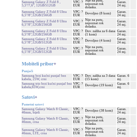
Nije na putu,
Samsung Galaxy Z Fold 8 ,
VPC: ?
Garan.
nepoznat rok
5,5"/7,6", 12GB/512GB
EUR
24 mj.
dolaska.
Samsung Galaxy Z Fold 8 Ultra
VPC: ?
Garan.
Dovoljno (8 kom)
6,5"/8",12GB/256GB
EUR
24 mj.
Nije na putu,
Samsung Galaxy Z Fold 8 Ultra
VPC: ?
Garan.
nepoznat rok
6,5"/8",12GB/256GB
EUR
24 mj.
dolaska.
Samsung Galaxy Z Fold 8 Ultra
VPC: ?
Dov. zaliha za 6 dana
Garan.
6,5"/8",12GB/256GB
EUR
(1 kom)
24 mj.
Samsung Galaxy Z Fold 8 Ultra
VPC: ?
Garan.
Dovoljno (4 kom)
6,5"/8",12GB/512GB
EUR
24 mj.
Nije na putu,
Samsung Galaxy Z Fold 8 Ultra
VPC: ?
Garan.
nepoznat rok
6,5"/8",12GB/512GB
EUR
24 mj.
dolaska.
Mobiteli pribor
+
Punjači
Samsung brzi kućni punjač bez
VPC: ?
Dov. zaliha za 3 dana
Garan. 6
kabela, 25W, crni
EUR
(15 kom)
mj.
Samsung trio brzi kućni punjač bez
VPC: ?
Garan. 6
Dovoljno (19 kom)
kabela,65W,crni
EUR
mj.
Satovi
+
Pametni satovi
Samsung Galaxy Watch 8 Classic,
VPC: ?
Garan.
Dovoljno (38 kom)
46mm, bijeli
EUR
24 mj.
Nije na putu,
Samsung Galaxy Watch 8 Classic,
VPC: ?
Garan.
nepoznat rok
46mm, crna
EUR
24 mj.
dolaska.
Nije na putu,
Samsung Galaxy Watch 8 Classic,
VPC: ?
Garan.
nepoznat rok
46mm, LTE, crna
EUR
24 mj.
dolaska.