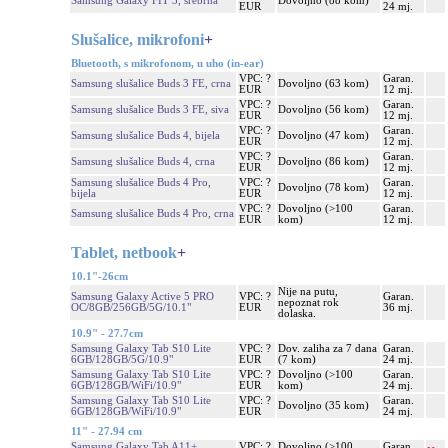
Samsung Galaxy FIT 3, srebrna
Dovoljno (88 kom)
EUR
24 mj.
Slušalice, mikrofoni
+
Bluetooth, s mikrofonom, u uho (in-ear)
VPC: ?
Garan.
Samsung slušalice Buds 3 FE, crna
Dovoljno (63 kom)
EUR
12 mj.
VPC: ?
Garan.
Samsung slušalice Buds 3 FE, siva
Dovoljno (56 kom)
EUR
12 mj.
VPC: ?
Garan.
Samsung slušalice Buds 4, bijela
Dovoljno (47 kom)
EUR
12 mj.
VPC: ?
Garan.
Samsung slušalice Buds 4, crna
Dovoljno (86 kom)
EUR
12 mj.
Samsung slušalice Buds 4 Pro,
VPC: ?
Garan.
Dovoljno (78 kom)
bijela
EUR
12 mj.
VPC: ?
Dovoljno (>100
Garan.
Samsung slušalice Buds 4 Pro, crna
EUR
kom)
12 mj.
Tablet, netbook
+
10.1"-26cm
Nije na putu,
Samsung Galaxy Active 5 PRO
VPC: ?
Garan.
nepoznat rok
OC/8GB/256GB/5G/10.1"
EUR
36 mj.
dolaska.
10.9" - 27.7cm
Samsung Galaxy Tab S10 Lite
VPC: ?
Dov. zaliha za 7 dana
Garan.
6GB/128GB/5G/10.9"
EUR
(7 kom)
24 mj.
Samsung Galaxy Tab S10 Lite
VPC: ?
Dovoljno (>100
Garan.
6GB/128GB/WiFi/10.9"
EUR
kom)
24 mj.
Samsung Galaxy Tab S10 Lite
VPC: ?
Garan.
Dovoljno (35 kom)
6GB/128GB/WiFi/10.9"
EUR
24 mj.
11" - 27.94 cm
Samsung Galaxy Tab A11+
VPC: ?
Dovoljno (>100
Garan.