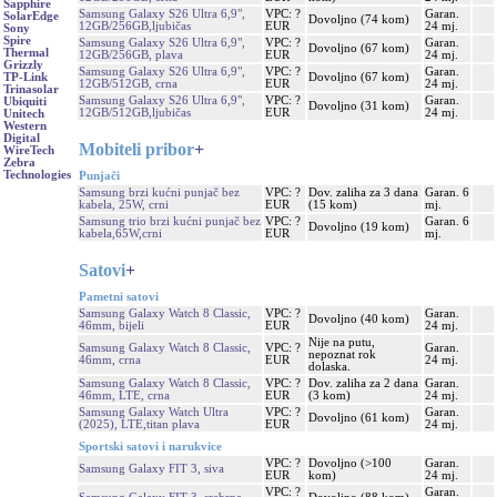
Sapphire
Samsung Galaxy S26 Ultra 6,9",
VPC: ?
Garan.
SolarEdge
Dovoljno (74 kom)
12GB/256GB,ljubičas
EUR
24 mj.
Sony
Spire
Samsung Galaxy S26 Ultra 6,9",
VPC: ?
Garan.
Dovoljno (67 kom)
Thermal
12GB/256GB, plava
EUR
24 mj.
Grizzly
Samsung Galaxy S26 Ultra 6,9",
VPC: ?
Garan.
Dovoljno (67 kom)
TP-Link
12GB/512GB, crna
EUR
24 mj.
Trinasolar
Samsung Galaxy S26 Ultra 6,9",
VPC: ?
Garan.
Ubiquiti
Dovoljno (31 kom)
12GB/512GB,ljubičas
EUR
24 mj.
Unitech
Western
Digital
Mobiteli pribor
+
WireTech
Zebra
Technologies
Punjači
Samsung brzi kućni punjač bez
VPC: ?
Dov. zaliha za 3 dana
Garan. 6
kabela, 25W, crni
EUR
(15 kom)
mj.
Samsung trio brzi kućni punjač bez
VPC: ?
Garan. 6
Dovoljno (19 kom)
kabela,65W,crni
EUR
mj.
Satovi
+
Pametni satovi
Samsung Galaxy Watch 8 Classic,
VPC: ?
Garan.
Dovoljno (40 kom)
46mm, bijeli
EUR
24 mj.
Nije na putu,
Samsung Galaxy Watch 8 Classic,
VPC: ?
Garan.
nepoznat rok
46mm, crna
EUR
24 mj.
dolaska.
Samsung Galaxy Watch 8 Classic,
VPC: ?
Dov. zaliha za 2 dana
Garan.
46mm, LTE, crna
EUR
(3 kom)
24 mj.
Samsung Galaxy Watch Ultra
VPC: ?
Garan.
Dovoljno (61 kom)
(2025), LTE,titan plava
EUR
24 mj.
Sportski satovi i narukvice
VPC: ?
Dovoljno (>100
Garan.
Samsung Galaxy FIT 3, siva
EUR
kom)
24 mj.
VPC: ?
Garan.