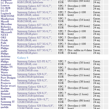
Kingston
Dovoljno (68 kom)
6GB/128GB, ljubičasta
EUR
24 mj.
LC Power
Lenovo
Samsung Galaxy A37 5G 6,7",
VPC: ?
Dovoljno (>100
Garan.
LG B2B
6GB/128GB, sivi
EUR
kom)
24 mj.
LG IT
Samsung Galaxy A37 5G 6,7",
VPC: ?
Dovoljno (>100
Garan.
Logitech
6GB/128GB, zeleni
EUR
kom)
24 mj.
MAETONE
Samsung Galaxy A37 5G 6,7",
VPC: ?
Garan.
Manhattan
Dovoljno (54 kom)
8GB/256GB, sivi
EUR
24 mj.
Maxell
Microline
Samsung Galaxy A57 5G 6,7",
VPC: ?
Garan.
Dovoljno (93 kom)
Robotics
8GB/128GB,ljubičasta
EUR
24 mj.
MicroPOS
Samsung Galaxy A57 5G 6,7",
VPC: ?
Dovoljno (>100
Garan.
Microsoft
8GB/128GB,plavi
EUR
kom)
24 mj.
NZXT
Samsung Galaxy A57 5G 6,7",
VPC: ?
Dovoljno (>100
Garan.
OKI
8GB/128GB, sivi
EUR
kom)
24 mj.
Orink
Palit
Samsung Galaxy A57 5G 6,7",
VPC: ?
Dovoljno (>100
Garan.
Patriot
8GB/128GB,svijetloplav
EUR
kom)
24 mj.
Philips
Samsung Galaxy A57 5G 6,7",
VPC: ?
Dov. zaliha za 4 dana
Garan.
audio
8GB/256GB,plavi
EUR
(6 kom)
24 mj.
Philips
dodatna
Galaxy S
oprema
Samsung Galaxy S25 FE 6,7",
VPC: ?
Garan.
Philips
Dovoljno (50 kom)
8GB/128GB, crni
EUR
24 mj.
monitori
Philips TV
Samsung Galaxy S26 6,3",
VPC: ?
Garan.
Dovoljno (65 kom)
Philips
12GB/256GB crna
EUR
24 mj.
Water
Samsung Galaxy S26 6,3",
VPC: ?
Garan.
Solutions
Dovoljno (55 kom)
12GB/256GB ljubičasta
EUR
24 mj.
Port Designs
Samsung Galaxy S26 6,3",
VPC: ?
Garan.
Profixx
Dovoljno (38 kom)
12GB/256GB plava
EUR
24 mj.
Projecto
Razne stvari
Samsung Galaxy S26 6,3",
VPC: ?
Garan.
Dovoljno (9 kom)
Realme
12GB/512GB crna
EUR
24 mj.
mobile
Samsung Galaxy S26 6,3",
VPC: ?
Garan.
Renusol
Dovoljno (1 kom)
12GB/512GB ljubičasta
EUR
24 mj.
Samsung
B2B
Samsung Galaxy S26+ 6,7",
VPC: ?
Garan.
Dovoljno (86 kom)
Samsung IT
12GB/256GB crna
EUR
24 mj.
Samsung
Samsung Galaxy S26 Ultra 6,9",
VPC: ?
Dovoljno (>100
Garan.
mobile
12GB/256GB, crna
EUR
kom)
24 mj.