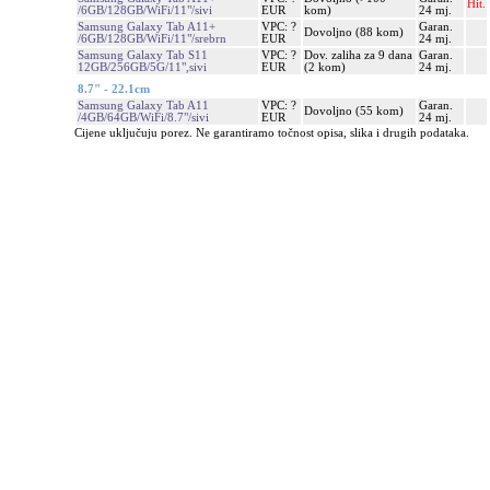
Hit.
/6GB/128GB/WiFi/11"/sivi
EUR
kom)
24 mj.
Samsung Galaxy Tab A11+
VPC: ?
Garan.
Dovoljno (88 kom)
/6GB/128GB/WiFi/11"/srebrn
EUR
24 mj.
Samsung Galaxy Tab S11
VPC: ?
Dov. zaliha za 9 dana
Garan.
12GB/256GB/5G/11",sivi
EUR
(2 kom)
24 mj.
8.7" - 22.1cm
Samsung Galaxy Tab A11
VPC: ?
Garan.
Dovoljno (55 kom)
/4GB/64GB/WiFi/8.7"/sivi
EUR
24 mj.
Cijene uključuju porez. Ne garantiramo točnost opisa, slika i drugih podataka.