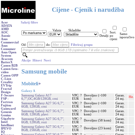
Cijene - Cjenik i narudžba
Acer
Sakrij filtre
ADATA
AMD
Valuta
Skladište
AOC
Sort.
Samo
Asonic
Detalji
po
isporučivo
Asus
cijeni
Commercial
Od:
do:
Filtriraj grupu
Asus
Consumer
Asus Open
System
Avacom
Akcije
Hitovi
Novi
BatterX
Canon B2B
Canon foto-
Samsung mobile
video
Canon OPP
C-Lion
Creality
Mobiteli
+
EVTrip
Fractal
Galaxy A
Design
Samsung Galaxy A17
VPC: ?
Dovoljno (>100
Garan.
F-Secure
Hit.
6,7",OC,4GB/128GB, crni
EUR
kom)
24 mj.
FSP -
Fortron
Samsung Galaxy A27 5G 6,7",
VPC: ?
Dovoljno (>100
Garan.
Fujitsu
6GB, 128GB, crni
EUR
kom)
24 mj.
Gainward
Samsung Galaxy A27 5G 6,7",
VPC: ?
Dovoljno (>100
Garan.
Genesis
6GB, 128GB, plavi
EUR
kom)
24 mj.
Genius
Gigabyte
Samsung Galaxy A27 5G 6,7",
VPC: ?
Garan.
Dovoljno (58 kom)
Intel
6GB, 128GB, rozi
EUR
24 mj.
Intellinet
Samsung Galaxy A27 5G 6,7",
VPC: ?
Garan.
Dovoljno (23 kom)
IPEVO
8GB, 256GB, crni
EUR
24 mj.
IQ
Samsung Galaxy A37 5G 6,7",
VPC: ?
Garan.