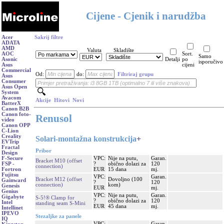
Cijene - Cjenik i narudžba
Acer
Sakrij filtre
ADATA
AMD
Valuta
Skladište
AOC
Sort.
Samo
Asonic
Detalji
po
isporučivo
Asus
cijeni
Commercial
Od:
do:
Filtriraj grupu
Asus
Consumer
Asus Open
System
Avacom
Akcije
Hitovi
Novi
BatterX
Canon B2B
Canon foto-
Renusol
video
Canon OPP
C-Lion
Creality
Solari-montažna konstrukcija
+
EVTrip
Fractal
Pribor
Design
VPC:
Nije na putu,
Garan.
F-Secure
Bracket M10 (offset
?
obično dolazi za
120
FSP -
connection)
EUR
15 dana
mj.
Fortron
Fujitsu
VPC:
Garan.
Bracket M12 (offset
Dovoljno (100
Gainward
?
120
connection)
kom)
Genesis
EUR
mj.
Genius
VPC:
Nije na putu,
Garan.
Gigabyte
S-5!® Clamp for
?
obično dolazi za
120
Intel
standing seam S-Mini
EUR
45 dana
mj.
Intellinet
IPEVO
Stezaljke za panele
IQ
VPC:
Garan.