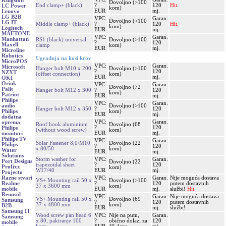
Kingston
Dovoljno (>100
End clamp+ (black)
?
120
Hit.
LC Power
kom)
EUR
mj.
Lenovo
LG B2B
VPC:
Garan.
Dovoljno (>100
LG IT
Middle clamp+ (black)
?
120
Hit.
kom)
Logitech
EUR
mj.
MAETONE
VPC:
Garan.
Manhattan
RS1 (black) universal
Dovoljno (>100
?
120
Maxell
clamp
kom)
EUR
mj.
Microline
Robotics
Ugradnja na kosi krov
MicroPOS
VPC:
Garan.
Microsoft
Hanger bolt M10 x 200
Dovoljno (>100
?
120
NZXT
(offset connection)
kom)
EUR
mj.
OKI
Orink
VPC:
Garan.
Dovoljno (72
Palit
Hanger bolt M12 x 300
?
120
kom)
Patriot
EUR
mj.
Philips
VPC:
Garan.
Dovoljno (>100
audio
Hanger bolt M12 x 350
?
120
kom)
Philips
EUR
mj.
dodatna
VPC:
Garan.
oprema
Roof hook aluminium
Dovoljno (68
?
120
Philips
(without wood screw)
kom)
EUR
mj.
monitori
Philips TV
VPC:
Garan.
Solar Fastener 8,0/M10
Dovoljno (22
Philips
?
120
x 80/50
kom)
Water
EUR
mj.
Solutions
Storm washer for
VPC:
Garan.
Port Designs
Dovoljno (22
trapezoidal sheet
?
120
Profixx
kom)
W17/40
EUR
mj.
Projecto
VPC:
Garan.
Nije moguća dostava
Razne stvari
VS+ Mounting rail 50 x
Dovoljno (>100
?
120
putem dostavnih
Realme
37 x 3600 mm
kom)
EUR
mj.
službi!
Hit.
mobile
Renusol
VPC:
Garan.
Nije moguća dostava
VS+ Mounting rail 50 x
Dovoljno (69
Samsung
?
120
putem dostavnih
37 x 4800 mm
kom)
B2B
EUR
mj.
službi!
Samsung IT
Wood screw pan head 6
VPC:
Nije na putu,
Garan.
Samsung
x 80, pakiranje 100
?
obično dolazi za
120
mobile