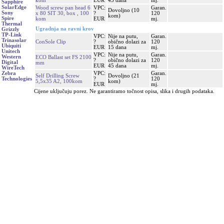
kom
EUR
45 dana
mj.
Sapphire
SolarEdge
Wood screw pan head 6
VPC:
Garan.
Dovoljno (10
Sony
x 80 SIT 30, box , 100
?
120
kom)
Spire
kom
EUR
mj.
Thermal
Ugradnja na ravni krov
Grizzly
TP-Link
VPC:
Nije na putu,
Garan.
Trinasolar
ConSole Clip
?
obično dolazi za
120
Ubiquiti
EUR
15 dana
mj.
Unitech
VPC:
Nije na putu,
Garan.
Western
ECO Ballast set FS 2100
?
obično dolazi za
120
Digital
mm
EUR
45 dana
mj.
WireTech
VPC:
Garan.
Zebra
Self Drilling Screw
Dovoljno (21
?
120
Technologies
5,5x35 A2, 100kom
kom)
EUR
mj.
Cijene uključuju porez. Ne garantiramo točnost opisa, slika i drugih podataka.