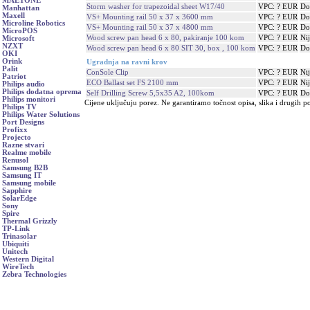
MAETONE
Storm washer for trapezoidal sheet W17/40
VPC: ? EUR
Do
Manhattan
Maxell
VS+ Mounting rail 50 x 37 x 3600 mm
VPC: ? EUR
Do
Microline Robotics
VS+ Mounting rail 50 x 37 x 4800 mm
VPC: ? EUR
Do
MicroPOS
Wood screw pan head 6 x 80, pakiranje 100 kom
VPC: ? EUR
Ni
Microsoft
NZXT
Wood screw pan head 6 x 80 SIT 30, box , 100 kom
VPC: ? EUR
Do
OKI
Orink
Ugradnja na ravni krov
Palit
ConSole Clip
VPC: ? EUR
Ni
Patriot
ECO Ballast set FS 2100 mm
VPC: ? EUR
Ni
Philips audio
Philips dodatna oprema
Self Drilling Screw 5,5x35 A2, 100kom
VPC: ? EUR
Do
Philips monitori
Cijene uključuju porez. Ne garantiramo točnost opisa, slika i drugih p
Philips TV
Philips Water Solutions
Port Designs
Profixx
Projecto
Razne stvari
Realme mobile
Renusol
Samsung B2B
Samsung IT
Samsung mobile
Sapphire
SolarEdge
Sony
Spire
Thermal Grizzly
TP-Link
Trinasolar
Ubiquiti
Unitech
Western Digital
WireTech
Zebra Technologies