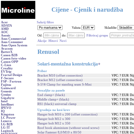
Cijene - Cjenik i narudžba
Acer
Sakrij filtre
ADATA
Valuta
Skladište
AMD
AOC
Asonic
Od:
do:
Filtriraj grupu
Asus Commercial
Akcije
Hitovi
Novi
Asus Consumer
Asus Open System
Avacom
Renusol
BatterX
Canon B2B
Canon foto-video
Canon OPP
Solari-montažna konstrukcija
+
C-Lion
Creality
Pribor
EVTrip
Fractal Design
Bracket M10 (offset connection)
VPC: ? EUR
Ni
F-Secure
Bracket M12 (offset connection)
VPC: ? EUR
Do
FSP - Fortron
S-5!® Clamp for standing seam S-Mini
VPC: ? EUR
Ni
Fujitsu
Gainward
Stezaljke za panele
Genesis
Genius
End clamp+ (black)
VPC: ? EUR
Do
Gigabyte
Middle clamp+ (black)
VPC: ? EUR
Do
Intel
RS1 (black) universal clamp
VPC: ? EUR
Do
Intellinet
IPEVO
Ugradnja na kosi krov
IQ
Hanger bolt M10 x 200 (offset connection)
VPC: ? EUR
Do
Kingston
LC Power
Hanger bolt M12 x 300
VPC: ? EUR
Do
Lenovo
Hanger bolt M12 x 350
VPC: ? EUR
Do
LG B2B
LG IT
Roof hook aluminium (without wood screw)
VPC: ? EUR
Do
Logitech
Solar Fastener 8,0/M10 x 80/50
VPC: ? EUR
Do