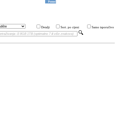
Pomoć
Detalji
Sort. po cijeni
Samo isporučivo