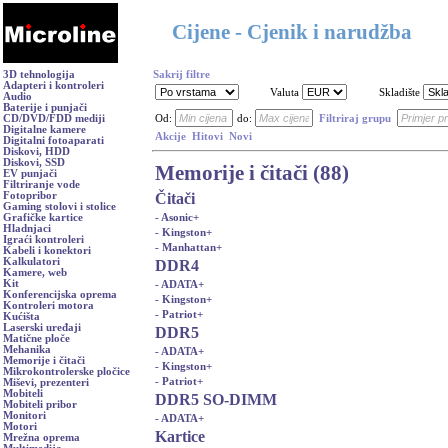
Cijene - Cjenik i narudžba
3D tehnologija
Sakrij filtre
Adapteri i kontroleri
Valuta
Skladište
Audio
Baterije i punjači
CD/DVD/FDD mediji
Od:
do:
Filtriraj grupu
Digitalne kamere
Akcije
Hitovi
Novi
Digitalni fotoaparati
Diskovi, HDD
Diskovi, SSD
Memorije i čitači (88)
EV punjači
Filtriranje vode
Čitači
Fotopribor
Gaming stolovi i stolice
- Asonic
+
Grafičke kartice
Hladnjaci
- Kingston
+
Igraći kontroleri
- Manhattan
+
Kabeli i konektori
Kalkulatori
DDR4
Kamere, web
Kit
- ADATA
+
Konferencijska oprema
- Kingston
+
Kontroleri motora
- Patriot
+
Kućišta
Laserski uređaji
DDR5
Matične ploče
Mehanika
- ADATA
+
Memorije i čitači
- Kingston
+
Mikrokontrolerske pločice
- Patriot
+
Miševi, prezenteri
Mobiteli
DDR5 SO-DIMM
Mobiteli pribor
Monitori
- ADATA
+
Motori
Kartice
Mrežna oprema