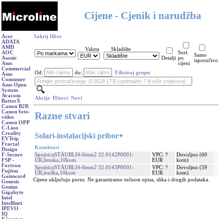
Cijene - Cjenik i narudžba
Acer
Sakrij filtre
ADATA
AMD
Valuta
Skladište
AOC
Sort.
Samo
Asonic
Detalji
po
isporučivo
Asus
cijeni
Commercial
Od:
do:
Filtriraj grupu
Asus
Consumer
Asus Open
System
Avacom
Akcije
Hitovi
Novi
BatterX
Canon B2B
Canon foto-
Razne stvari
video
Canon OPP
C-Lion
Creality
Solari-instalacijski pribor
+
EVTrip
Fractal
Konektori
Design
SpojnicaSTÄUBLI4-6mm2 32.0142P0001-
VPC: ?
Dovoljno (60
F-Secure
UR,ženska,10kom
EUR
kom)
FSP -
Fortron
SpojnicaSTÄUBLI4-6mm2 32.0143P0001-
VPC: ?
Dovoljno (59
Fujitsu
UR,muška,10kom
EUR
kom)
Gainward
Cijene uključuju porez. Ne garantiramo točnost opisa, slika i drugih podataka.
Genesis
Genius
Gigabyte
Intel
Intellinet
IPEVO
IQ