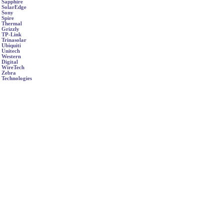
Sapphire
SolarEdge
Sony
Spire
Thermal
Grizzly
TP-Link
Trinasolar
Ubiquiti
Unitech
Western
Digital
WireTech
Zebra
Technologies