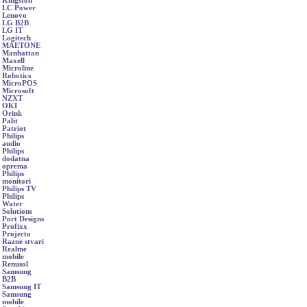
Kingston
LC Power
Lenovo
LG B2B
LG IT
Logitech
MAETONE
Manhattan
Maxell
Microline
Robotics
MicroPOS
Microsoft
NZXT
OKI
Orink
Palit
Patriot
Philips
audio
Philips
dodatna
oprema
Philips
monitori
Philips TV
Philips
Water
Solutions
Port Designs
Profixx
Projecto
Razne stvari
Realme
mobile
Renusol
Samsung
B2B
Samsung IT
Samsung
mobile