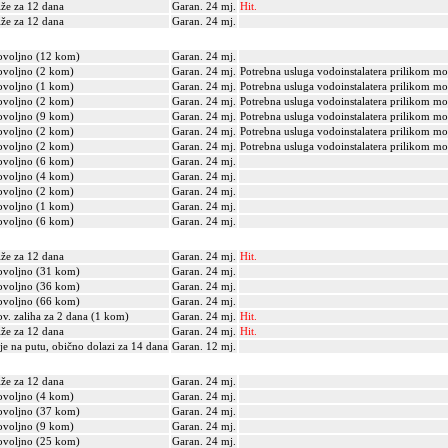
iže za 12 dana
Garan. 24 mj.
Hit.
iže za 12 dana
Garan. 24 mj.
voljno (12 kom)
Garan. 24 mj.
voljno (2 kom)
Garan. 24 mj.
Potrebna usluga vodoinstalatera prilikom mo
voljno (1 kom)
Garan. 24 mj.
Potrebna usluga vodoinstalatera prilikom mo
voljno (2 kom)
Garan. 24 mj.
Potrebna usluga vodoinstalatera prilikom mo
voljno (9 kom)
Garan. 24 mj.
Potrebna usluga vodoinstalatera prilikom mo
voljno (2 kom)
Garan. 24 mj.
Potrebna usluga vodoinstalatera prilikom mo
voljno (2 kom)
Garan. 24 mj.
Potrebna usluga vodoinstalatera prilikom mo
voljno (6 kom)
Garan. 24 mj.
voljno (4 kom)
Garan. 24 mj.
voljno (2 kom)
Garan. 24 mj.
voljno (1 kom)
Garan. 24 mj.
voljno (6 kom)
Garan. 24 mj.
iže za 12 dana
Garan. 24 mj.
Hit.
voljno (31 kom)
Garan. 24 mj.
voljno (36 kom)
Garan. 24 mj.
voljno (66 kom)
Garan. 24 mj.
v. zaliha za 2 dana (1 kom)
Garan. 24 mj.
Hit.
iže za 12 dana
Garan. 24 mj.
Hit.
je na putu, obično dolazi za 14 dana
Garan. 12 mj.
iže za 12 dana
Garan. 24 mj.
voljno (4 kom)
Garan. 24 mj.
voljno (37 kom)
Garan. 24 mj.
voljno (9 kom)
Garan. 24 mj.
voljno (25 kom)
Garan. 24 mj.