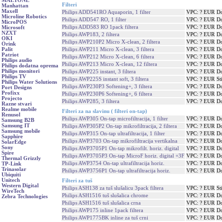
MAETONE
Filteri
Manhattan
Maxell
Philips ADD541RO Aquaporin, 1 filter
VPC: ? EUR
Do
Microline Robotics
Philips ADD547 RO, 1 filter
VPC: ? EUR
Do
MicroPOS
Philips ADD583 RO 1pack filtera
VPC: ? EUR
Do
Microsoft
NZXT
Philips AWP183, 2 filtera
VPC: ? EUR
Do
OKI
Philips AWP210P2 Micro X-clean, 2 filtera
VPC: ? EUR
Do
Orink
Philips AWP211 Micro X-clean, 3 filtera
VPC: ? EUR
Do
Palit
Patriot
Philips AWP212 Micro X-clean, 6 filtera
VPC: ? EUR
Do
Philips audio
Philips AWP213 Micro X-clean, 12 filtera
VPC: ? EUR
Do
Philips dodatna oprema
Philips monitori
Philips AWP225 instant, 3 filtera
VPC: ? EUR
Do
Philips TV
Philips AWP225S instant soft, 3 filtera
VPC: ? EUR
St
Philips Water Solutions
Philips AWP230P3 Softening+, 3 filtera
VPC: ? EUR
Do
Port Designs
Profixx
Philips AWP230P6 Softening+, 6 filtera
VPC: ? EUR
Do
Projecto
Philips AWP285, 3 filtera
VPC: ? EUR
Do
Razne stvari
Realme mobile
Filteri za na slavinu ( filteri on-tap)
Renusol
Philips AWP305 On-tap microfiltracija, 1 filter
VPC: ? EUR
Do
Samsung B2B
Samsung IT
Philips AWP305P2 On-tap mikrofiltracija, 2 filtera
VPC: ? EUR
Do
Samsung mobile
Philips AWP315 On-tap ultrafiltracija, 1 filter
VPC: ? EUR
Do
Sapphire
Philips AWP3703 On-tap mikrofiltracija vertikalna
VPC: ? EUR
Do
SolarEdge
Sony
Philips AWP3705P1 On-tap mikrofilt. horiz. digital
VPC: ? EUR
Do
Spire
Philips AWP3705P3 On-tap MicroF horiz. digital +3F
VPC: ? EUR
Do
Thermal Grizzly
Philips AWP3754 On-tap ultrafiltracija horiz.
VPC: ? EUR
Do
TP-Link
Trinasolar
Philips AWP3756P1 On-tap ultrafiltracija horiz.
VPC: ? EUR
Do
Ubiquiti
Unitech
Filteri za tuš
Western Digital
Philips ASH138 za tuš slušalicu 3pack filtera
VPC: ? EUR
St
WireTech
Philips ASH1516 tuš slušalica chrome
VPC: ? EUR
Do
Zebra Technologies
Philips ASH1516 tuš slušalica crna
VPC: ? EUR
Do
Philips AWP175 inline 1pack filtera
VPC: ? EUR
Do
Philips AWP1775BK inline za tuš crni
VPC: ? EUR
Do