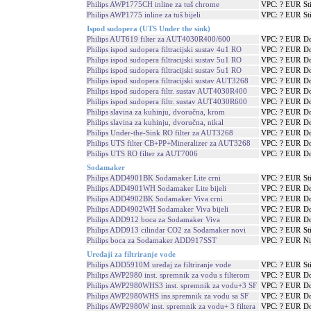
Philips AWP1775CH inline za tuš chrome
VPC: ? EUR
St
Philips AWP1775 inline za tuš bijeli
VPC: ? EUR
St
Ispod sudopera (UTS Under the sink)
Philips AUT619 filter za AUT4030R400/600
VPC: ? EUR
Do
Philips ispod sudopera filtracijski sustav 4u1 RO
VPC: ? EUR
Do
Philips ispod sudopera filtracijski sustav 5u1 RO
VPC: ? EUR
Do
Philips ispod sudopera filtracijski sustav 5u1 RO
VPC: ? EUR
Do
Philips ispod sudopera filtracijski sustav AUT3268
VPC: ? EUR
Do
Philips ispod sudopera filtr. sustav AUT4030R400
VPC: ? EUR
Do
Philips ispod sudopera filtr. sustav AUT4030R600
VPC: ? EUR
Do
Philips slavina za kuhinju, dvoručna, krom
VPC: ? EUR
Do
Philips slavina za kuhinju, dvoručna, nikal
VPC: ? EUR
Do
Philips Under-the-Sink RO filter za AUT3268
VPC: ? EUR
Do
Philips UTS filter CB+PP+Mineralizer za AUT3268
VPC: ? EUR
Do
Philips UTS RO filter za AUT7006
VPC: ? EUR
Do
Sodamaker
Philips ADD4901BK Sodamaker Lite crni
VPC: ? EUR
St
Philips ADD4901WH Sodamaker Lite bijeli
VPC: ? EUR
Do
Philips ADD4902BK Sodamaker Viva crni
VPC: ? EUR
Do
Philips ADD4902WH Sodamaker Viva bijeli
VPC: ? EUR
Do
Philips ADD912 boca za Sodamaker Viva
VPC: ? EUR
Do
Philips ADD913 cilindar CO2 za Sodamaker novi
VPC: ? EUR
St
Philips boca za Sodamaker ADD917SST
VPC: ? EUR
Ni
Uređaji za filtriranje vode
Philips ADD5910M uređaj za filtriranje vode
VPC: ? EUR
St
Philips AWP2980 inst. spremnik za vodu s filterom
VPC: ? EUR
Do
Philips AWP2980WHS3 inst. spremnik za vodu+3 SF
VPC: ? EUR
Do
Philips AWP2980WHS ins.spremnik za vodu sa SF
VPC: ? EUR
Do
Philips AWP2980W inst. spremnik za vodu+ 3 filtera
VPC: ? EUR
Do