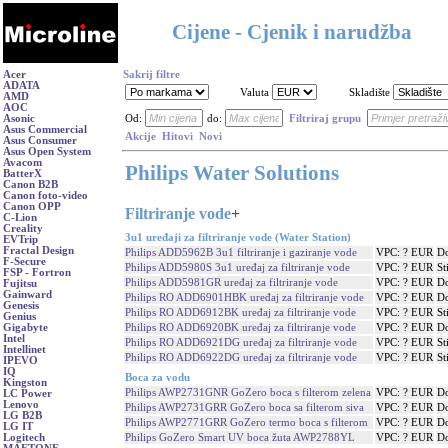
Cijene - Cjenik i narudžba
Acer
Sakrij filtre
ADATA
Valuta
Skladište
AMD
AOC
Asonic
Od:
do:
Filtriraj grupu
Asus Commercial
Akcije
Hitovi
Novi
Asus Consumer
Asus Open System
Avacom
Philips Water Solutions
BatterX
Canon B2B
Canon foto-video
Canon OPP
Filtriranje vode
+
C-Lion
Creality
3u1 uređaji za filtriranje vode (Water Station)
EVTrip
Fractal Design
Philips ADD5962B 3u1 filtriranje i gaziranje vode
VPC: ? EUR
Do
F-Secure
Philips ADD5980S 3u1 uređaj za filtriranje vode
VPC: ? EUR
St
FSP - Fortron
Philips ADD5981GR uređaj za filtriranje vode
VPC: ? EUR
Do
Fujitsu
Gainward
Philips RO ADD6901HBK uređaj za filtriranje vode
VPC: ? EUR
Do
Genesis
Philips RO ADD6912BK uređaj za filtriranje vode
VPC: ? EUR
St
Genius
Philips RO ADD6920BK uređaj za filtriranje vode
VPC: ? EUR
Do
Gigabyte
Intel
Philips RO ADD6921DG uređaj za filtriranje vode
VPC: ? EUR
St
Intellinet
Philips RO ADD6922DG uređaj za filtriranje vode
VPC: ? EUR
St
IPEVO
IQ
Boca za vodu
Kingston
Philips AWP2731GNR GoZero boca s filterom zelena
VPC: ? EUR
Do
LC Power
Lenovo
Philips AWP2731GRR GoZero boca sa filterom siva
VPC: ? EUR
Do
LG B2B
Philips AWP2771GRR GoZero termo boca s filterom
VPC: ? EUR
Do
LG IT
Philips GoZero Smart UV boca žuta AWP2788YL
VPC: ? EUR
Do
Logitech