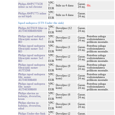
VPC:
Philips AWP1775CH
Garan.
?
Stiže za 4 dana
Hit.
inline za tuš chrome
24 mj.
EUR
VPC:
Philips AWP1775 inline
Garan.
?
Stiže za 4 dana
za tuš bijeli
24 mj.
EUR
Ispod sudopera (UTS Under the sink)
VPC:
Philips AUT619 filter za
Dovoljno (12
Garan.
?
AUT4030R400/600
kom)
24 mj.
EUR
Philips ispod sudopera
VPC:
Potrebna usluga
Dovoljno (2
Garan.
filtracijski sustav 4u1
?
vodoinstalatera
kom)
24 mj.
RO
EUR
prilikom montaže.
Philips ispod sudopera
VPC:
Potrebna usluga
Dovoljno (1
Garan.
filtracijski sustav 5u1
?
vodoinstalatera
kom)
24 mj.
RO
EUR
prilikom montaže.
Philips ispod sudopera
VPC:
Potrebna usluga
Dovoljno (2
Garan.
filtracijski sustav 5u1
?
vodoinstalatera
kom)
24 mj.
RO
EUR
prilikom montaže.
Philips ispod sudopera
VPC:
Potrebna usluga
Dovoljno (9
Garan.
filtracijski sustav
?
vodoinstalatera
kom)
24 mj.
AUT3268
EUR
prilikom montaže.
Philips ispod sudopera
VPC:
Potrebna usluga
Dovoljno (2
Garan.
filtr. sustav
?
vodoinstalatera
kom)
24 mj.
AUT4030R400
EUR
prilikom montaže
Philips ispod sudopera
VPC:
Potrebna usluga
Dovoljno (2
Garan.
filtr. sustav
?
vodoinstalatera
kom)
24 mj.
AUT4030R600
EUR
prilikom montaže.
Philips slavina za
VPC:
Dovoljno (6
Garan.
kuhinju, dvoručna,
?
kom)
24 mj.
krom
EUR
Philips slavina za
VPC:
Dovoljno (4
Garan.
kuhinju, dvoručna,
?
kom)
24 mj.
nikal
EUR
VPC:
Philips Under-the-Sink
Dovoljno (2
Garan.