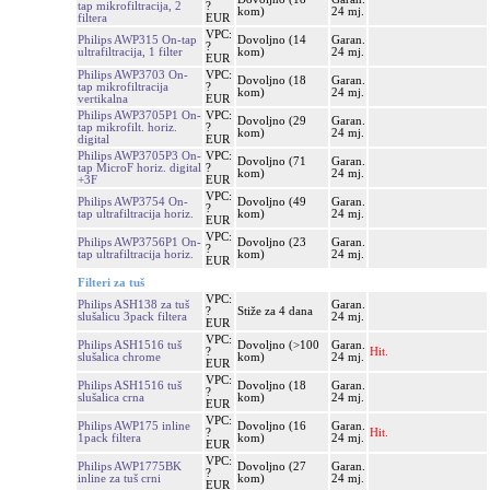
tap mikrofiltracija, 2
?
kom)
24 mj.
filtera
EUR
VPC:
Philips AWP315 On-tap
Dovoljno (14
Garan.
?
ultrafiltracija, 1 filter
kom)
24 mj.
EUR
Philips AWP3703 On-
VPC:
Dovoljno (18
Garan.
tap mikrofiltracija
?
kom)
24 mj.
vertikalna
EUR
Philips AWP3705P1 On-
VPC:
Dovoljno (29
Garan.
tap mikrofilt. horiz.
?
kom)
24 mj.
digital
EUR
Philips AWP3705P3 On-
VPC:
Dovoljno (71
Garan.
tap MicroF horiz. digital
?
kom)
24 mj.
+3F
EUR
VPC:
Philips AWP3754 On-
Dovoljno (49
Garan.
?
tap ultrafiltracija horiz.
kom)
24 mj.
EUR
VPC:
Philips AWP3756P1 On-
Dovoljno (23
Garan.
?
tap ultrafiltracija horiz.
kom)
24 mj.
EUR
Filteri za tuš
VPC:
Philips ASH138 za tuš
Garan.
?
Stiže za 4 dana
slušalicu 3pack filtera
24 mj.
EUR
VPC:
Philips ASH1516 tuš
Dovoljno (>100
Garan.
?
Hit.
slušalica chrome
kom)
24 mj.
EUR
VPC:
Philips ASH1516 tuš
Dovoljno (18
Garan.
?
slušalica crna
kom)
24 mj.
EUR
VPC:
Philips AWP175 inline
Dovoljno (16
Garan.
?
Hit.
1pack filtera
kom)
24 mj.
EUR
VPC:
Philips AWP1775BK
Dovoljno (27
Garan.
?
inline za tuš crni
kom)
24 mj.
EUR