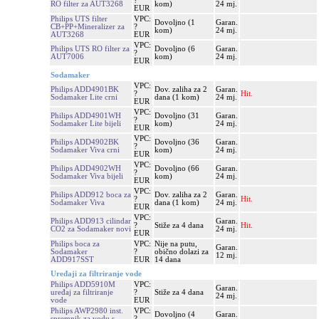
?
RO filter za AUT3268
kom)
24 mj.
EUR
Philips UTS filter
VPC:
Dovoljno (1
Garan.
CB+PP+Mineralizer za
?
kom)
24 mj.
AUT3268
EUR
VPC:
Philips UTS RO filter za
Dovoljno (6
Garan.
?
AUT7006
kom)
24 mj.
EUR
Sodamaker
VPC:
Philips ADD4901BK
Dov. zaliha za 2
Garan.
?
Hit.
Sodamaker Lite crni
dana (1 kom)
24 mj.
EUR
VPC:
Philips ADD4901WH
Dovoljno (31
Garan.
?
Sodamaker Lite bijeli
kom)
24 mj.
EUR
VPC:
Philips ADD4902BK
Dovoljno (36
Garan.
?
Sodamaker Viva crni
kom)
24 mj.
EUR
VPC:
Philips ADD4902WH
Dovoljno (66
Garan.
?
Sodamaker Viva bijeli
kom)
24 mj.
EUR
VPC:
Philips ADD912 boca za
Dov. zaliha za 2
Garan.
?
Hit.
Sodamaker Viva
dana (1 kom)
24 mj.
EUR
VPC:
Philips ADD913 cilindar
Garan.
?
Stiže za 4 dana
Hit.
CO2 za Sodamaker novi
24 mj.
EUR
Philips boca za
VPC:
Nije na putu,
Garan.
Sodamaker
?
obično dolazi za
12 mj.
ADD917SST
EUR
14 dana
Uređaji za filtriranje vode
Philips ADD5910M
VPC:
Garan.
uređaj za filtriranje
?
Stiže za 4 dana
24 mj.
vode
EUR
Philips AWP2980 inst.
VPC:
Dovoljno (4
Garan.
spremnik za vodu s
?