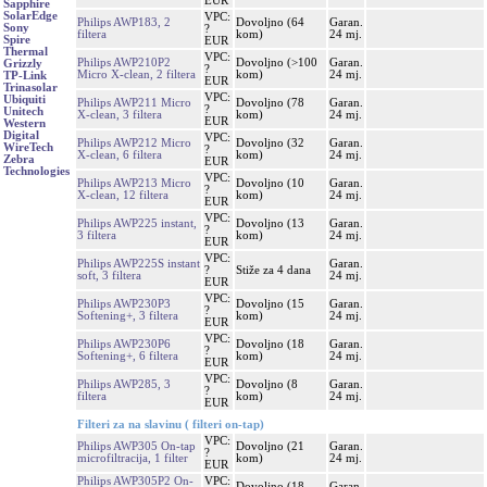
EUR
Sapphire
SolarEdge
VPC:
Philips AWP183, 2
Dovoljno (64
Garan.
Sony
?
filtera
kom)
24 mj.
Spire
EUR
Thermal
VPC:
Philips AWP210P2
Dovoljno (>100
Garan.
Grizzly
?
Micro X-clean, 2 filtera
kom)
24 mj.
TP-Link
EUR
Trinasolar
VPC:
Ubiquiti
Philips AWP211 Micro
Dovoljno (78
Garan.
?
Unitech
X-clean, 3 filtera
kom)
24 mj.
EUR
Western
Digital
VPC:
Philips AWP212 Micro
Dovoljno (32
Garan.
WireTech
?
X-clean, 6 filtera
kom)
24 mj.
Zebra
EUR
Technologies
VPC:
Philips AWP213 Micro
Dovoljno (10
Garan.
?
X-clean, 12 filtera
kom)
24 mj.
EUR
VPC:
Philips AWP225 instant,
Dovoljno (13
Garan.
?
3 filtera
kom)
24 mj.
EUR
VPC:
Philips AWP225S instant
Garan.
?
Stiže za 4 dana
soft, 3 filtera
24 mj.
EUR
VPC:
Philips AWP230P3
Dovoljno (15
Garan.
?
Softening+, 3 filtera
kom)
24 mj.
EUR
VPC:
Philips AWP230P6
Dovoljno (18
Garan.
?
Softening+, 6 filtera
kom)
24 mj.
EUR
VPC:
Philips AWP285, 3
Dovoljno (8
Garan.
?
filtera
kom)
24 mj.
EUR
Filteri za na slavinu ( filteri on-tap)
VPC:
Philips AWP305 On-tap
Dovoljno (21
Garan.
?
microfiltracija, 1 filter
kom)
24 mj.
EUR
Philips AWP305P2 On-
VPC:
Dovoljno (18
Garan.