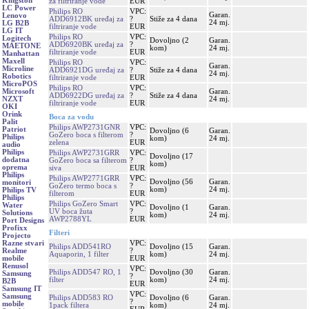
Kingston
za filtriranje vode
EUR
LC Power
Philips RO
VPC:
Garan.
Lenovo
ADD6912BK uređaj za
?
Stiže za 4 dana
24 mj.
LG B2B
filtriranje vode
EUR
LG IT
Philips RO
VPC:
Logitech
Dovoljno (2
Garan.
ADD6920BK uređaj za
?
MAETONE
kom)
24 mj.
filtriranje vode
EUR
Manhattan
Maxell
Philips RO
VPC:
Garan.
Microline
ADD6921DG uređaj za
?
Stiže za 4 dana
24 mj.
Robotics
filtriranje vode
EUR
MicroPOS
Philips RO
VPC:
Garan.
Microsoft
ADD6922DG uređaj za
?
Stiže za 4 dana
24 mj.
NZXT
filtriranje vode
EUR
OKI
Orink
Boca za vodu
Palit
Philips AWP2731GNR
VPC:
Patriot
Dovoljno (6
Garan.
GoZero boca s filterom
?
Philips
kom)
24 mj.
zelena
EUR
audio
Philips
Philips AWP2731GRR
VPC:
Dovoljno (17
dodatna
GoZero boca sa filterom
?
kom)
oprema
siva
EUR
Philips
Philips AWP2771GRR
VPC:
Dovoljno (56
Garan.
monitori
GoZero termo boca s
?
kom)
24 mj.
Philips TV
filterom
EUR
Philips
Philips GoZero Smart
VPC:
Water
Dovoljno (1
Garan.
UV boca žuta
?
Solutions
kom)
24 mj.
AWP2788YL
EUR
Port Designs
Profixx
Filteri
Projecto
VPC:
Razne stvari
Philips ADD541RO
Dovoljno (15
Garan.
?
Realme
Aquaporin, 1 filter
kom)
24 mj.
EUR
mobile
Renusol
VPC:
Philips ADD547 RO, 1
Dovoljno (30
Garan.
Samsung
?
filter
kom)
24 mj.
B2B
EUR
Samsung IT
VPC:
Samsung
Philips ADD583 RO
Dovoljno (6
Garan.
?
mobile
1pack filtera
kom)
24 mj.