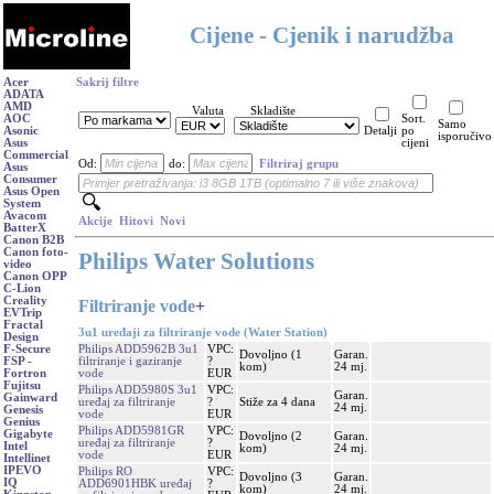
Cijene - Cjenik i narudžba
Acer
Sakrij filtre
ADATA
AMD
Valuta
Skladište
AOC
Sort.
Samo
Asonic
Detalji
po
isporučivo
Asus
cijeni
Commercial
Od:
do:
Filtriraj grupu
Asus
Consumer
Asus Open
System
Avacom
Akcije
Hitovi
Novi
BatterX
Canon B2B
Canon foto-
Philips Water Solutions
video
Canon OPP
C-Lion
Creality
Filtriranje vode
+
EVTrip
Fractal
3u1 uređaji za filtriranje vode (Water Station)
Design
Philips ADD5962B 3u1
VPC:
F-Secure
Dovoljno (1
Garan.
filtriranje i gaziranje
?
FSP -
kom)
24 mj.
vode
EUR
Fortron
Fujitsu
Philips ADD5980S 3u1
VPC:
Garan.
Gainward
uređaj za filtriranje
?
Stiže za 4 dana
24 mj.
Genesis
vode
EUR
Genius
Philips ADD5981GR
VPC:
Gigabyte
Dovoljno (2
Garan.
uređaj za filtriranje
?
Intel
kom)
24 mj.
vode
EUR
Intellinet
IPEVO
Philips RO
VPC:
Dovoljno (3
Garan.
IQ
ADD6901HBK uređaj
?
kom)
24 mj.