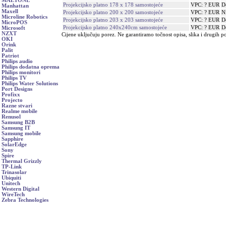
MAETONE
Projekcijsko platno 178 x 178 samostojeće
VPC: ? EUR
D
Manhattan
Maxell
Projekcijsko platno 200 x 200 samostojeće
VPC: ? EUR
N
Microline Robotics
Projekcijsko platno 203 x 203 samostojeće
VPC: ? EUR
D
MicroPOS
Projekcijsko platno 240x240cm samostojeće
VPC: ? EUR
D
Microsoft
NZXT
Cijene uključuju porez. Ne garantiramo točnost opisa, slika i drugih p
OKI
Orink
Palit
Patriot
Philips audio
Philips dodatna oprema
Philips monitori
Philips TV
Philips Water Solutions
Port Designs
Profixx
Projecto
Razne stvari
Realme mobile
Renusol
Samsung B2B
Samsung IT
Samsung mobile
Sapphire
SolarEdge
Sony
Spire
Thermal Grizzly
TP-Link
Trinasolar
Ubiquiti
Unitech
Western Digital
WireTech
Zebra Technologies