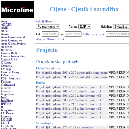
Cijene - Cjenik i narudžba
Acer
Sakrij filtre
ADATA
Valuta
Skladište
AMD
AOC
Asonic
Od:
do:
Filtriraj grupu
Asus Commercial
Akcije
Hitovi
Novi
Asus Consumer
Asus Open System
Avacom
Projecto
BatterX
Canon B2B
Canon foto-video
Canon OPP
Projektorska platna
+
C-Lion
Creality
Električna platna
EVTrip
Fractal Design
Projekcijsko platno 200 x 200 automatsko s motorom
VPC: ? EUR
N
F-Secure
Projekcijsko platno 203 x 203 automatsko s motorom
VPC: ? EUR
N
FSP - Fortron
Fujitsu
Ručna
Gainward
Projekcijsko platno 178 x 178 zidno/stropno roll
VPC: ? EUR
D
Genesis
Genius
Projekcijsko platno 180 x 180 zidno/stropno roll
VPC: ? EUR
N
Gigabyte
Projekcijsko platno 200 x 200 zidno/stropno roll
VPC: ? EUR
D
Intel
Projekcijsko platno 203 x 203 zidno/stropno roll
VPC: ? EUR
D
Intellinet
IPEVO
Projekcijsko platno 213 x 213 zidno/stropno roll
VPC: ? EUR
N
IQ
Projekcijsko platno 240 x 135 zidno/stropno roll
VPC: ? EUR
N
Kingston
Projekcijsko platno 244 x 244 zidno/stropno roll
VPC: ? EUR
D
LC Power
Lenovo
Projekcijsko platno 280 x 158 zidno/stropno roll
VPC: ? EUR
N
LG B2B
LG IT
Samostojeća
Logitech
Projekcijsko platno 172 x 172 samostojeće
VPC: ? EUR
N