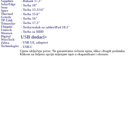
- Ruksak 17,3"
Sapphire
SolarEdge
- Torba 10"
Sony
- Torba 13.3/14"
Spire
Thermal
- Torba 15.6"
Grizzly
- Torba 16"
TP-Link
- Torba 17.3"
Trinasolar
Ubiquiti
- Torba/stalak za tablet/iPad 10.1"
Unitech
- Torba za HDD
Western
USB dodaci
+
Digital
WireTech
- USB 3.0, adapteri
Zebra
Technologies
- USB-C
Cijene uključuju porez. Ne garantiramo točnost opisa, slika i drugih podataka.
Klikom na željenu opciju mijenjate ispis u ekspandirani i obrnuto.