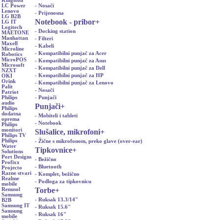
Kingston
- Nosači
LC Power
Lenovo
- Prijenosna
LG B2B
Notebook - pribor
+
LG IT
Logitech
- Docking station
MAETONE
Manhattan
- Filteri
Maxell
- Kabeli
Microline
- Kompatibilni punjač za Acer
Robotics
MicroPOS
- Kompatibilni punjač za Asus
Microsoft
- Kompatibilni punjač za Dell
NZXT
- Kompatibilni punjač za HP
OKI
Orink
- Kompatibilni punjač za Lenovo
Palit
- Nosači
Patriot
- Punjači
Philips
audio
Punjači
+
Philips
dodatna
- Mobiteli i tableti
oprema
- Notebook
Philips
monitori
Slušalice, mikrofoni
+
Philips TV
Philips
- Žične s mikrofonom, preko glave (over-ear)
Water
Tipkovnice
+
Solutions
Port Designs
- Bežično
Profixx
- Bluetooth
Projecto
Razne stvari
- Komplet, bežično
Realme
- Podloga za tipkovnicu
mobile
Torbe
+
Renusol
Samsung
- Ruksak 13.3/14"
B2B
Samsung IT
- Ruksak 15.6"
Samsung
- Ruksak 16"
mobile