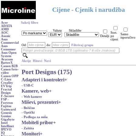
Cijene - Cjenik i narudžba
Acer
Sakrij filtre
ADATA
AMD
Valuta
Skladište
AOC
Sort.
Samo
Asonic
Detalji
po
isporučivo
Asus
cijeni
Commercial
Od:
do:
Filtriraj grupu
Asus
Consumer
Asus Open
System
Avacom
Akcije
Hitovi
Novi
BatterX
Canon B2B
Canon foto-
Port Designs (175)
video
Canon OPP
Adapteri i kontroleri
+
C-Lion
Creality
- USB-C
EVTrip
Fractal
Kamere, web
+
Design
F-Secure
- Web kamere
FSP -
Miševi, prezenteri
+
Fortron
Fujitsu
- Bežično
Gainward
- Optički
Genesis
Genius
- Podloga za miša
Gigabyte
Mobiteli pribor
+
Intel
Intellinet
- Zaštita
IPEVO
Monitori
+
IQ