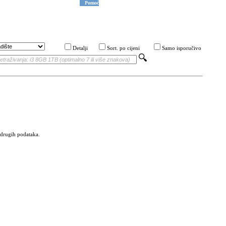
Pomoć
Detalji
Sort. po cijeni
Samo isporučivo
i drugih podataka.