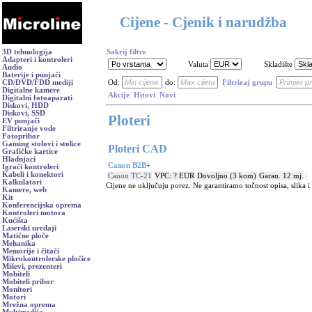
Cijene - Cjenik i narudžba
3D tehnologija
Sakrij filtre
Adapteri i kontroleri
Valuta
Skladište
Audio
Baterije i punjači
CD/DVD/FDD mediji
Od:
do:
Filtriraj grupu
Digitalne kamere
Akcije
Hitovi
Novi
Digitalni fotoaparati
Diskovi, HDD
Diskovi, SSD
Ploteri
EV punjači
Filtriranje vode
Fotopribor
Gaming stolovi i stolice
Ploteri CAD
Grafičke kartice
Hladnjaci
Canon B2B
+
Igraći kontroleri
Kabeli i konektori
Canon TC-21
VPC: ? EUR
Dovoljno (3 kom)
Garan. 12 mj.
Kalkulatori
Cijene ne uključuju porez. Ne garantiramo točnost opisa, slika 
Kamere, web
Kit
Konferencijska oprema
Kontroleri motora
Kućišta
Laserski uređaji
Matične ploče
Mehanika
Memorije i čitači
Mikrokontrolerske pločice
Miševi, prezenteri
Mobiteli
Mobiteli pribor
Monitori
Motori
Mrežna oprema