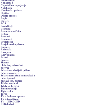
Multimedija
Napajanja
Neprekidna napajanja
Notebook
Notebook - pribor
Optika
Ostale pločice
Papir
Ploteri
POS
Poslužitelji
Potrošni
Prenosive utičnice
Pribor
Printeri
Procesori
Projektori
Projektorska platna
Punjači
Računala
Rasvjeta
Razvod žica
Satovi
Senzori
Skeneri
Slušalice, mikrofoni
Softver
Solari-instalacijski pribor
Solari-inverteri
Solari-montažna konstrukcija
Solari-paneli
Sustavi teh. zaštite
Tablet, netbook
Telefoni, bežični
Tintni uređaji
Tipkovnice
Torbe
TV - dodatna oprema
TV-interaktivni
TV - LED,OLED
USB dodaci