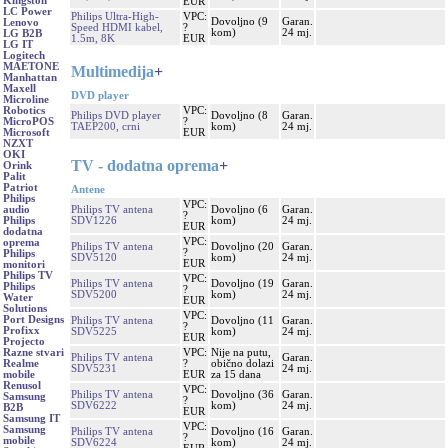
Kingston
EUR
LC Power
Philips Ultra-High-
VPC:
Dovoljno (9
Garan.
Lenovo
Speed HDMI kabel,
?
kom)
24 mj.
LG B2B
1.5m, 8K
EUR
LG IT
Logitech
MAETONE
Multimedija
+
Manhattan
Maxell
DVD player
Microline
VPC:
Robotics
Philips DVD player
Dovoljno (8
Garan.
?
MicroPOS
TAEP200, crni
kom)
24 mj.
EUR
Microsoft
NZXT
OKI
TV - dodatna oprema
+
Orink
Palit
Patriot
Antene
Philips
VPC:
Philips TV antena
Dovoljno (6
Garan.
audio
?
SDV1226
kom)
24 mj.
Philips
EUR
dodatna
VPC:
oprema
Philips TV antena
Dovoljno (20
Garan.
?
Philips
SDV5120
kom)
24 mj.
EUR
monitori
Philips TV
VPC:
Philips TV antena
Dovoljno (19
Garan.
Philips
?
SDV5200
kom)
24 mj.
Water
EUR
Solutions
VPC:
Port Designs
Philips TV antena
Dovoljno (11
Garan.
?
Profixx
SDV5225
kom)
24 mj.
EUR
Projecto
VPC:
Nije na putu,
Razne stvari
Philips TV antena
Garan.
?
obično dolazi
Realme
SDV5231
24 mj.
EUR
za 15 dana
mobile
Renusol
VPC:
Philips TV antena
Dovoljno (36
Garan.
Samsung
?
SDV6222
kom)
24 mj.
B2B
EUR
Samsung IT
VPC:
Samsung
Philips TV antena
Dovoljno (16
Garan.
?
mobile
SDV6224
kom)
24 mj.