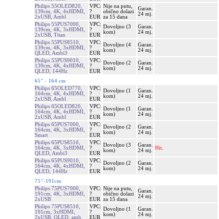
Philips 55OLED820,
VPC:
Nije na putu,
Garan.
139cm, 4K, 4xHDMI,
?
obično dolazi
24 mj.
2xUSB, Ambl
EUR
za 15 dana
Philips 55PUS7000,
VPC:
Dovoljno (3
Garan.
139cm, 4K, 3xHDMI,
?
kom)
24 mj.
2xUSB, Titan
EUR
Philips 55PUS8510,
VPC:
Dovoljno (4
Garan.
139cm, 4K, 3xHDMI,
?
kom)
24 mj.
QLED, Ambi3
EUR
Philips 55PUS9010,
VPC:
Dovoljno (2
Garan.
139cm, 4K, 4xHDMI,
?
kom)
24 mj.
QLED, 144Hz
EUR
65" - 164 cm
Philips 65OLED770,
VPC:
Dovoljno (1
Garan.
164cm, 4K, 4xHDMI,
?
kom)
24 mj.
2xUSB, Ambl
EUR
Philips 65OLED820,
VPC:
Dovoljno (1
Garan.
164cm, 4K, 4xHDMI,
?
kom)
24 mj.
2xUSB, Ambl
EUR
Philips 65PUS7000,
VPC:
Dovoljno (2
Garan.
164cm, 4K, 3xHDMI,
?
kom)
24 mj.
Smart
EUR
Philips 65PUS8510,
VPC:
Dovoljno (3
Garan.
164cm, 4K, 3xHDMI,
?
Hit.
kom)
24 mj.
QLED, Ambi3
EUR
Philips 65PUS9010,
VPC:
Dovoljno (2
Garan.
164cm, 4K, 4xHDMI,
?
kom)
24 mj.
QLED, 144Hz
EUR
75"-191cm
Philips 75PUS7000,
VPC:
Nije na putu,
Garan.
191cm, 4K, 3xHDMI,
?
obično dolazi
24 mj.
2xUSB
EUR
za 15 dana
Philips 75PUS8510,
VPC:
Dovoljno (1
Garan.
191cm, 3xHDMI,
?
kom)
24 mj.
2xUSB, QLED, amb
EUR