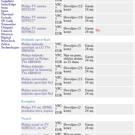
EUR
Sapphire
SolarEdge
VPC:
Philips TV antena
Dovoljno (12
Garan.
Sony
?
SDV6226
kom)
24 mj.
Spire
EUR
Thermal
VPC:
Philips TV antena
Dovoljno (10
Garan.
Grizzly
?
SDV6227
kom)
24 mj.
TP-Link
EUR
Trinasolar
VPC:
Ubiquiti
Philips TV antena
Dovoljno (3
Garan.
?
Hit.
Unitech
SDV8622
kom)
24 mj.
EUR
Western
Digital
Daljinski upravljači
WireTech
Philips daljinski
VPC:
Zebra
Dovoljno (5
Garan.
upravljač za LG TVe
?
Technologies
kom)
24 mj.
SRP4030
EUR
Philips daljinski
VPC:
Nije na putu,
Garan.
upravljač za Philips
?
obično dolazi
24 mj.
TVe SRP4000
EUR
za 15 dana
Philips daljinski
VPC:
Dovoljno (21
Garan.
upravljač za Samsung
?
kom)
24 mj.
TVe SRP4010
EUR
VPC:
Philips univerzalni
Dovoljno (11
Garan.
?
daljinski upravljač 6u1
kom)
24 mj.
EUR
VPC:
Philips univerzalni
Dovoljno (3
Garan.
?
daljinski upravljač 8u1
kom)
24 mj.
EUR
Kompleti
VPC:
Philips TV set, HDMI,
Dovoljno (2
Garan.
?
produžna letva, krpica
kom)
24 mj.
EUR
Nosači
VPC:
Philips nosač za TV
Dovoljno (3
Garan.
?
SQM3221, do 42"
kom)
24 mj.
EUR
VPC:
Nije na putu,