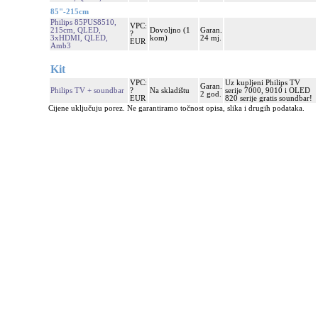
85"-215cm
Philips 85PUS8510,
VPC:
215cm, QLED,
Dovoljno (1
Garan.
?
3xHDMI, QLED,
kom)
24 mj.
EUR
Amb3
Kit
VPC:
Uz kupljeni Philips TV
Garan.
Philips TV + soundbar
?
Na skladištu
serije 7000, 9010 i OLED
2 god.
EUR
820 serije gratis soundbar!
Cijene uključuju porez. Ne garantiramo točnost opisa, slika i drugih podataka.