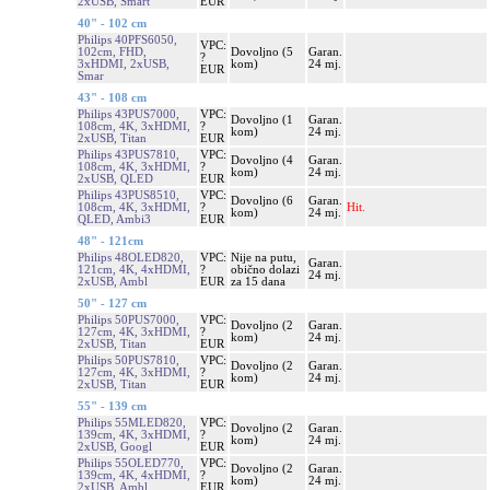
2xUSB, Smart
EUR
40" - 102 cm
Philips 40PFS6050,
VPC:
102cm, FHD,
Dovoljno (5
Garan.
?
3xHDMI, 2xUSB,
kom)
24 mj.
EUR
Smar
43" - 108 cm
Philips 43PUS7000,
VPC:
Dovoljno (1
Garan.
108cm, 4K, 3xHDMI,
?
kom)
24 mj.
2xUSB, Titan
EUR
Philips 43PUS7810,
VPC:
Dovoljno (4
Garan.
108cm, 4K, 3xHDMI,
?
kom)
24 mj.
2xUSB, QLED
EUR
Philips 43PUS8510,
VPC:
Dovoljno (6
Garan.
108cm, 4K, 3xHDMI,
?
Hit.
kom)
24 mj.
QLED, Ambi3
EUR
48" - 121cm
Philips 48OLED820,
VPC:
Nije na putu,
Garan.
121cm, 4K, 4xHDMI,
?
obično dolazi
24 mj.
2xUSB, Ambl
EUR
za 15 dana
50" - 127 cm
Philips 50PUS7000,
VPC:
Dovoljno (2
Garan.
127cm, 4K, 3xHDMI,
?
kom)
24 mj.
2xUSB, Titan
EUR
Philips 50PUS7810,
VPC:
Dovoljno (2
Garan.
127cm, 4K, 3xHDMI,
?
kom)
24 mj.
2xUSB, Titan
EUR
55" - 139 cm
Philips 55MLED820,
VPC:
Dovoljno (2
Garan.
139cm, 4K, 3xHDMI,
?
kom)
24 mj.
2xUSB, Googl
EUR
Philips 55OLED770,
VPC:
Dovoljno (2
Garan.
139cm, 4K, 4xHDMI,
?
kom)
24 mj.
2xUSB, Ambl
EUR