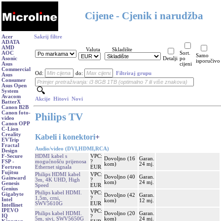
Cijene - Cjenik i narudžba
Acer
Sakrij filtre
ADATA
AMD
Valuta
Skladište
AOC
Sort.
Samo
Asonic
Detalji
po
isporučivo
Asus
cijeni
Commercial
Od:
do:
Filtriraj grupu
Asus
Consumer
Asus Open
System
Avacom
Akcije
Hitovi
Novi
BatterX
Canon B2B
Canon foto-
Philips TV
video
Canon OPP
C-Lion
Creality
Kabeli i konektori
+
EVTrip
Fractal
Audio/video (DVI,HDMI,RCA)
Design
HDMI kabel s
VPC:
F-Secure
Dovoljno (16
Garan.
mogućnošću prijenosa
?
FSP -
kom)
24 mj.
Ethernet signala
EUR
Fortron
Fujitsu
Philips HDMI kabel
VPC:
Dovoljno (40
Garan.
Gainward
3m, 4K UHD, High
?
kom)
24 mj.
Genesis
Speed
EUR
Genius
Philips kabel HDMI.
VPC:
Gigabyte
Dovoljno (42
Garan.
1,5m, crni,
?
Intel
kom)
12 mj.
SWV5610G
EUR
Intellinet
IPEVO
VPC:
Philips kabel HDMI.
Dovoljno (20
Garan.
IQ
?
5m, sivi, SWV5650G
kom)
24 mj.