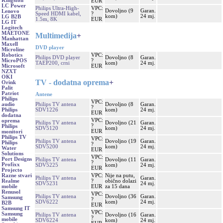
Kingston
EUR
LC Power
Philips Ultra-High-
VPC:
Dovoljno (9
Garan.
Lenovo
Speed HDMI kabel,
?
kom)
24 mj.
LG B2B
1.5m, 8K
EUR
LG IT
Logitech
MAETONE
Multimedija
+
Manhattan
Maxell
DVD player
Microline
VPC:
Robotics
Philips DVD player
Dovoljno (8
Garan.
?
MicroPOS
TAEP200, crni
kom)
24 mj.
EUR
Microsoft
NZXT
OKI
TV - dodatna oprema
+
Orink
Palit
Patriot
Antene
Philips
VPC:
Philips TV antena
Dovoljno (8
Garan.
audio
?
SDV1226
kom)
24 mj.
Philips
EUR
dodatna
VPC:
oprema
Philips TV antena
Dovoljno (21
Garan.
?
Philips
SDV5120
kom)
24 mj.
EUR
monitori
Philips TV
VPC:
Philips TV antena
Dovoljno (19
Garan.
Philips
?
SDV5200
kom)
24 mj.
Water
EUR
Solutions
VPC:
Port Designs
Philips TV antena
Dovoljno (11
Garan.
?
Profixx
SDV5225
kom)
24 mj.
EUR
Projecto
VPC:
Nije na putu,
Razne stvari
Philips TV antena
Garan.
?
obično dolazi
Realme
SDV5231
24 mj.
EUR
za 15 dana
mobile
Renusol
VPC:
Philips TV antena
Dovoljno (36
Garan.
Samsung
?
SDV6222
kom)
24 mj.
B2B
EUR
Samsung IT
VPC:
Samsung
Philips TV antena
Dovoljno (16
Garan.
?
mobile
SDV6224
kom)
24 mj.