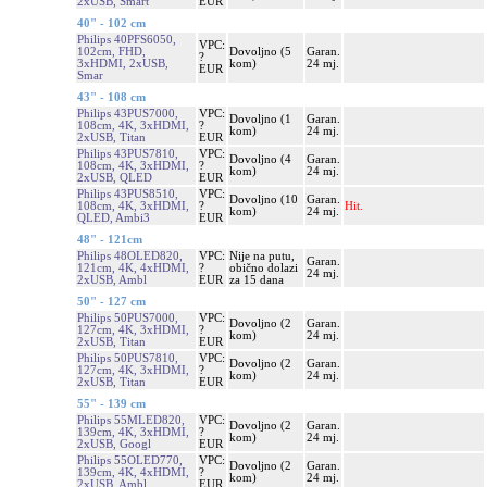
2xUSB, Smart
EUR
40" - 102 cm
Philips 40PFS6050,
VPC:
102cm, FHD,
Dovoljno (5
Garan.
?
3xHDMI, 2xUSB,
kom)
24 mj.
EUR
Smar
43" - 108 cm
Philips 43PUS7000,
VPC:
Dovoljno (1
Garan.
108cm, 4K, 3xHDMI,
?
kom)
24 mj.
2xUSB, Titan
EUR
Philips 43PUS7810,
VPC:
Dovoljno (4
Garan.
108cm, 4K, 3xHDMI,
?
kom)
24 mj.
2xUSB, QLED
EUR
Philips 43PUS8510,
VPC:
Dovoljno (10
Garan.
108cm, 4K, 3xHDMI,
?
Hit.
kom)
24 mj.
QLED, Ambi3
EUR
48" - 121cm
Philips 48OLED820,
VPC:
Nije na putu,
Garan.
121cm, 4K, 4xHDMI,
?
obično dolazi
24 mj.
2xUSB, Ambl
EUR
za 15 dana
50" - 127 cm
Philips 50PUS7000,
VPC:
Dovoljno (2
Garan.
127cm, 4K, 3xHDMI,
?
kom)
24 mj.
2xUSB, Titan
EUR
Philips 50PUS7810,
VPC:
Dovoljno (2
Garan.
127cm, 4K, 3xHDMI,
?
kom)
24 mj.
2xUSB, Titan
EUR
55" - 139 cm
Philips 55MLED820,
VPC:
Dovoljno (2
Garan.
139cm, 4K, 3xHDMI,
?
kom)
24 mj.
2xUSB, Googl
EUR
Philips 55OLED770,
VPC:
Dovoljno (2
Garan.
139cm, 4K, 4xHDMI,
?
kom)
24 mj.
2xUSB, Ambl
EUR