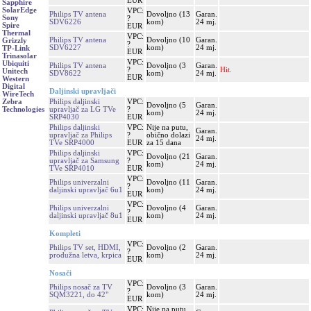
EUR
Sapphire
SolarEdge
VPC:
Philips TV antena
Dovoljno (13
Garan.
Sony
?
SDV6226
kom)
24 mj.
Spire
EUR
Thermal
VPC:
Philips TV antena
Dovoljno (10
Garan.
Grizzly
?
SDV6227
kom)
24 mj.
TP-Link
EUR
Trinasolar
VPC:
Ubiquiti
Philips TV antena
Dovoljno (3
Garan.
?
Hit.
Unitech
SDV8622
kom)
24 mj.
EUR
Western
Digital
Daljinski upravljači
WireTech
Philips daljinski
VPC:
Zebra
Dovoljno (5
Garan.
upravljač za LG TVe
?
Technologies
kom)
24 mj.
SRP4030
EUR
Philips daljinski
VPC:
Nije na putu,
Garan.
upravljač za Philips
?
obično dolazi
24 mj.
TVe SRP4000
EUR
za 15 dana
Philips daljinski
VPC:
Dovoljno (21
Garan.
upravljač za Samsung
?
kom)
24 mj.
TVe SRP4010
EUR
VPC:
Philips univerzalni
Dovoljno (11
Garan.
?
daljinski upravljač 6u1
kom)
24 mj.
EUR
VPC:
Philips univerzalni
Dovoljno (4
Garan.
?
daljinski upravljač 8u1
kom)
24 mj.
EUR
Kompleti
VPC:
Philips TV set, HDMI,
Dovoljno (2
Garan.
?
produžna letva, krpica
kom)
24 mj.
EUR
Nosači
VPC:
Philips nosač za TV
Dovoljno (3
Garan.
?
SQM3221, do 42"
kom)
24 mj.
EUR
VPC:
Nije na putu,