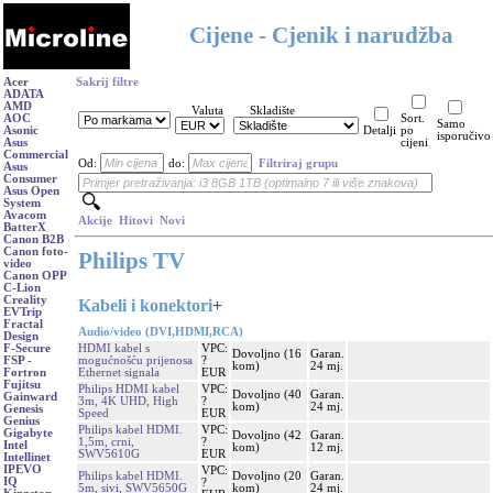
Cijene - Cjenik i narudžba
Acer
Sakrij filtre
ADATA
AMD
Valuta
Skladište
AOC
Sort.
Samo
Asonic
Detalji
po
isporučivo
Asus
cijeni
Commercial
Od:
do:
Filtriraj grupu
Asus
Consumer
Asus Open
System
Avacom
Akcije
Hitovi
Novi
BatterX
Canon B2B
Canon foto-
Philips TV
video
Canon OPP
C-Lion
Creality
Kabeli i konektori
+
EVTrip
Fractal
Audio/video (DVI,HDMI,RCA)
Design
HDMI kabel s
VPC:
F-Secure
Dovoljno (16
Garan.
mogućnošću prijenosa
?
FSP -
kom)
24 mj.
Ethernet signala
EUR
Fortron
Fujitsu
Philips HDMI kabel
VPC:
Dovoljno (40
Garan.
Gainward
3m, 4K UHD, High
?
kom)
24 mj.
Genesis
Speed
EUR
Genius
Philips kabel HDMI.
VPC:
Gigabyte
Dovoljno (42
Garan.
1,5m, crni,
?
Intel
kom)
12 mj.
SWV5610G
EUR
Intellinet
IPEVO
VPC:
Philips kabel HDMI.
Dovoljno (20
Garan.
IQ
?
5m, sivi, SWV5650G
kom)
24 mj.