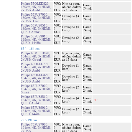
Philips 55OLED820,
VPC:
Nije na putu,
Garan.
139cm, 4K, 4xHDMI,
?
obično dolazi
24 mj.
2xUSB, Ambl
EUR
za 15 dana
Philips 55PUS7000,
VPC:
Dovoljno (3
Garan.
139cm, 4K, 3xHDMI,
?
kom)
24 mj.
2xUSB, Titan
EUR
Philips 55PUS8510,
VPC:
Dovoljno (4
Garan.
139cm, 4K, 3xHDMI,
?
kom)
24 mj.
QLED, Ambi3
EUR
Philips 55PUS9010,
VPC:
Dovoljno (2
Garan.
139cm, 4K, 4xHDMI,
?
kom)
24 mj.
QLED, 144Hz
EUR
65" - 164 cm
Philips 65MLED820,
VPC:
Nije na putu,
Garan.
164cm, 4K, 3xHDMI,
?
obično dolazi
24 mj.
2xUSB, Googl
EUR
za 15 dana
Philips 65OLED770,
VPC:
Dovoljno (1
Garan.
164cm, 4K, 4xHDMI,
?
kom)
24 mj.
2xUSB, Ambl
EUR
Philips 65OLED820,
VPC:
Dovoljno (1
Garan.
164cm, 4K, 4xHDMI,
?
kom)
24 mj.
2xUSB, Ambl
EUR
Philips 65PUS7000,
VPC:
Dovoljno (2
Garan.
164cm, 4K, 3xHDMI,
?
kom)
24 mj.
Smart
EUR
Philips 65PUS8510,
VPC:
Dovoljno (4
Garan.
164cm, 4K, 3xHDMI,
?
Hit.
kom)
24 mj.
QLED, Ambi3
EUR
Philips 65PUS9010,
VPC:
Dovoljno (2
Garan.
164cm, 4K, 4xHDMI,
?
kom)
24 mj.
QLED, 144Hz
EUR
75"-191cm
Philips 75PUS7000,
VPC:
Nije na putu,
Garan.
191cm, 4K, 3xHDMI,
?
obično dolazi
24 mj.
2xUSB
EUR
za 15 dana