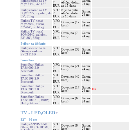
Philips nosač za TV
Garan.
?
obično dolazi
SQM7442, 32-65"
24 mj.
EUR
za 15 dana
Philips nosač za TV
VPC:
Nije na putu,
Garan.
SQM9222, zglobni, do
?
obično dolazi
24 mj.
55", 25kg
EUR
za 15 dana
Philips TV nosač
VPC:
Dovoljno (17
Garan.
SQM3642, fiksni,
?
kom)
24 mj.
37"-84", do 60kg
EUR
Philips TV nosač
VPC:
Dovoljno (7
Garan.
SQM9640, zglobni,
?
kom)
24 mj.
23"-86", 55kg
EUR
Pribor za čišćenje
Philips tekućina za
VPC:
Dovoljno (32
Garan.
čišćenje zaslona
?
kom)
12 mj.
SVC1116B
EUR
Soundbar
Soundbar Philips
VPC:
Dovoljno (21
Garan.
TAB4000 2.0
?
kom)
24 mj.
Bluetooth
EUR
Soundbar Philips
VPC:
Dovoljno (42
Garan.
TAB5109 2.0
?
kom)
24 mj.
Bluetooth
EUR
Soundbar Philips
VPC:
Dovoljno (17
Garan.
TAB5309 2.0
?
Hit.
kom)
24 mj.
Bluetooth
EUR
Soundbar Philips
VPC:
Dovoljno (6
Garan.
TAB6100 2.1, 400W,
?
kom)
24 mj.
Dolby Atmos
EUR
TV - LED,OLED
+
32" - 80 cm
Philips 32PHS6050,
VPC:
Dovoljno (8
Garan.
80cm, HD, 3xHDMI,
?
kom)
24 mj.