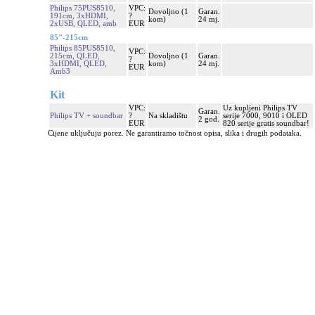
Philips 75PUS8510,
VPC:
Dovoljno (1
Garan.
191cm, 3xHDMI,
?
kom)
24 mj.
2xUSB, QLED, amb
EUR
85"-215cm
Philips 85PUS8510,
VPC:
215cm, QLED,
Dovoljno (1
Garan.
?
3xHDMI, QLED,
kom)
24 mj.
EUR
Amb3
Kit
VPC:
Uz kupljeni Philips TV
Garan.
Philips TV + soundbar
?
Na skladištu
serije 7000, 9010 i OLED
2 god.
EUR
820 serije gratis soundbar!
Cijene uključuju porez. Ne garantiramo točnost opisa, slika i drugih podataka.