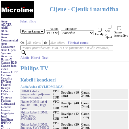
Cijene - Cjenik i narudžba
Acer
Sakrij filtre
ADATA
AMD
Valuta
Skladište
AOC
Sort.
Samo
Asonic
Detalji
po
isporučivo
Asus
cijeni
Commercial
Od:
do:
Filtriraj grupu
Asus
Consumer
Asus Open
System
Avacom
Akcije
Hitovi
Novi
BatterX
Canon B2B
Canon foto-
Philips TV
video
Canon OPP
C-Lion
Creality
Kabeli i konektori
+
EVTrip
Fractal
Audio/video (DVI,HDMI,RCA)
Design
HDMI kabel s
VPC:
F-Secure
Dovoljno (16
Garan.
mogućnošću prijenosa
?
FSP -
kom)
24 mj.
Ethernet signala
EUR
Fortron
Fujitsu
Philips HDMI kabel
VPC:
Dovoljno (40
Garan.
Gainward
3m, 4K UHD, High
?
kom)
24 mj.
Genesis
Speed
EUR
Genius
Philips kabel HDMI.
VPC:
Gigabyte
Dovoljno (42
Garan.
1,5m, crni,
?
Intel
kom)
12 mj.
SWV5610G
EUR
Intellinet
IPEVO
VPC:
Philips kabel HDMI.
Dovoljno (20
Garan.
IQ
?
5m, sivi, SWV5650G
kom)
24 mj.