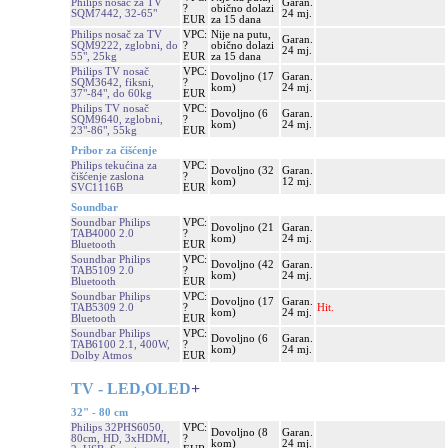
Philips nosač za TV
Garan.
?
obično dolazi
SQM7442, 32-65"
24 mj.
EUR
za 15 dana
Philips nosač za TV
VPC:
Nije na putu,
Garan.
SQM9222, zglobni, do
?
obično dolazi
24 mj.
55", 25kg
EUR
za 15 dana
Philips TV nosač
VPC:
Dovoljno (17
Garan.
SQM3642, fiksni,
?
kom)
24 mj.
37"-84", do 60kg
EUR
Philips TV nosač
VPC:
Dovoljno (6
Garan.
SQM9640, zglobni,
?
kom)
24 mj.
23"-86", 55kg
EUR
Pribor za čišćenje
Philips tekućina za
VPC:
Dovoljno (32
Garan.
čišćenje zaslona
?
kom)
12 mj.
SVC1116B
EUR
Soundbar
Soundbar Philips
VPC:
Dovoljno (21
Garan.
TAB4000 2.0
?
kom)
24 mj.
Bluetooth
EUR
Soundbar Philips
VPC:
Dovoljno (42
Garan.
TAB5109 2.0
?
kom)
24 mj.
Bluetooth
EUR
Soundbar Philips
VPC:
Dovoljno (17
Garan.
TAB5309 2.0
?
Hit.
kom)
24 mj.
Bluetooth
EUR
Soundbar Philips
VPC:
Dovoljno (6
Garan.
TAB6100 2.1, 400W,
?
kom)
24 mj.
Dolby Atmos
EUR
TV - LED,OLED
+
32" - 80 cm
Philips 32PHS6050,
VPC:
Dovoljno (8
Garan.
80cm, HD, 3xHDMI,
?
kom)
24 mj.