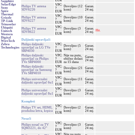
EUR
Sapphire
SolarEdge
VPC:
Philips TV antena
Dovoljno (12
Garan.
Sony
?
SDV6226
kom)
24 mj.
Spire
EUR
Thermal
VPC:
Philips TV antena
Dovoljno (10
Garan.
Grizzly
?
SDV6227
kom)
24 mj.
TP-Link
EUR
Trinasolar
VPC:
Ubiquiti
Philips TV antena
Dovoljno (3
Garan.
?
Hit.
Unitech
SDV8622
kom)
24 mj.
EUR
Western
Digital
Daljinski upravljači
WireTech
Philips daljinski
VPC:
Zebra
Dovoljno (5
Garan.
upravljač za LG TVe
?
Technologies
kom)
24 mj.
SRP4030
EUR
Philips daljinski
VPC:
Nije na putu,
Garan.
upravljač za Philips
?
obično dolazi
24 mj.
TVe SRP4000
EUR
za 15 dana
Philips daljinski
VPC:
Dovoljno (21
Garan.
upravljač za Samsung
?
kom)
24 mj.
TVe SRP4010
EUR
VPC:
Philips univerzalni
Dovoljno (11
Garan.
?
daljinski upravljač 6u1
kom)
24 mj.
EUR
VPC:
Philips univerzalni
Dovoljno (3
Garan.
?
daljinski upravljač 8u1
kom)
24 mj.
EUR
Kompleti
VPC:
Philips TV set, HDMI,
Dovoljno (2
Garan.
?
produžna letva, krpica
kom)
24 mj.
EUR
Nosači
VPC:
Philips nosač za TV
Dovoljno (3
Garan.
?
SQM3221, do 42"
kom)
24 mj.
EUR
VPC:
Nije na putu,