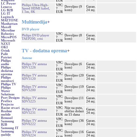
Kingston
EUR
LC Power
Philips Ultra-High-
VPC:
Dovoljno (9
Garan.
Lenovo
Speed HDMI kabel,
?
kom)
24 mj.
LG B2B
1.5m, 8K
EUR
LG IT
Logitech
MAETONE
Multimedija
+
Manhattan
Maxell
DVD player
Microline
VPC:
Robotics
Philips DVD player
Dovoljno (8
Garan.
?
MicroPOS
TAEP200, crni
kom)
24 mj.
EUR
Microsoft
NZXT
OKI
TV - dodatna oprema
+
Orink
Palit
Patriot
Antene
Philips
VPC:
Philips TV antena
Dovoljno (6
Garan.
audio
?
SDV1226
kom)
24 mj.
Philips
EUR
dodatna
VPC:
oprema
Philips TV antena
Dovoljno (20
Garan.
?
Philips
SDV5120
kom)
24 mj.
EUR
monitori
Philips TV
VPC:
Philips TV antena
Dovoljno (19
Garan.
Philips
?
SDV5200
kom)
24 mj.
Water
EUR
Solutions
VPC:
Port Designs
Philips TV antena
Dovoljno (11
Garan.
?
Profixx
SDV5225
kom)
24 mj.
EUR
Projecto
VPC:
Nije na putu,
Razne stvari
Philips TV antena
Garan.
?
obično dolazi
Realme
SDV5231
24 mj.
EUR
za 15 dana
mobile
Renusol
VPC:
Philips TV antena
Dovoljno (36
Garan.
Samsung
?
SDV6222
kom)
24 mj.
B2B
EUR
Samsung IT
VPC:
Samsung
Philips TV antena
Dovoljno (16
Garan.
?
mobile
SDV6224
kom)
24 mj.