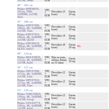
2xUSB, Smart
EUR
40" - 102 cm
Philips 40PFS6050,
VPC:
102cm, FHD,
Dovoljno (5
Garan.
?
3xHDMI, 2xUSB,
kom)
24 mj.
EUR
Smar
43" - 108 cm
Philips 43PUS7000,
VPC:
Dovoljno (1
Garan.
108cm, 4K, 3xHDMI,
?
kom)
24 mj.
2xUSB, Titan
EUR
Philips 43PUS7810,
VPC:
Dovoljno (4
Garan.
108cm, 4K, 3xHDMI,
?
kom)
24 mj.
2xUSB, QLED
EUR
Philips 43PUS8510,
VPC:
Dovoljno (6
Garan.
108cm, 4K, 3xHDMI,
?
Hit.
kom)
24 mj.
QLED, Ambi3
EUR
48" - 121cm
Philips 48OLED820,
VPC:
Nije na putu,
Garan.
121cm, 4K, 4xHDMI,
?
obično dolazi
24 mj.
2xUSB, Ambl
EUR
za 15 dana
50" - 127 cm
Philips 50PUS7000,
VPC:
Dovoljno (2
Garan.
127cm, 4K, 3xHDMI,
?
kom)
24 mj.
2xUSB, Titan
EUR
Philips 50PUS7810,
VPC:
Dovoljno (2
Garan.
127cm, 4K, 3xHDMI,
?
kom)
24 mj.
2xUSB, Titan
EUR
55" - 139 cm
Philips 55MLED820,
VPC:
Dovoljno (2
Garan.
139cm, 4K, 3xHDMI,
?
kom)
24 mj.
2xUSB, Googl
EUR
Philips 55OLED770,
VPC:
Dovoljno (2
Garan.
139cm, 4K, 4xHDMI,
?
kom)
24 mj.
2xUSB, Ambl
EUR