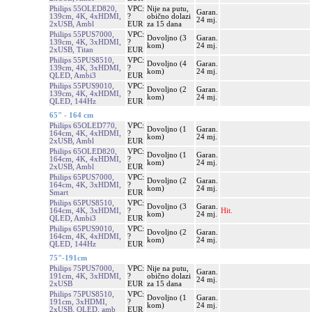
Philips 55OLED820,
VPC:
Nije na putu,
Garan.
139cm, 4K, 4xHDMI,
?
obično dolazi
24 mj.
2xUSB, Ambl
EUR
za 15 dana
Philips 55PUS7000,
VPC:
Dovoljno (3
Garan.
139cm, 4K, 3xHDMI,
?
kom)
24 mj.
2xUSB, Titan
EUR
Philips 55PUS8510,
VPC:
Dovoljno (4
Garan.
139cm, 4K, 3xHDMI,
?
kom)
24 mj.
QLED, Ambi3
EUR
Philips 55PUS9010,
VPC:
Dovoljno (2
Garan.
139cm, 4K, 4xHDMI,
?
kom)
24 mj.
QLED, 144Hz
EUR
65" - 164 cm
Philips 65OLED770,
VPC:
Dovoljno (1
Garan.
164cm, 4K, 4xHDMI,
?
kom)
24 mj.
2xUSB, Ambl
EUR
Philips 65OLED820,
VPC:
Dovoljno (1
Garan.
164cm, 4K, 4xHDMI,
?
kom)
24 mj.
2xUSB, Ambl
EUR
Philips 65PUS7000,
VPC:
Dovoljno (2
Garan.
164cm, 4K, 3xHDMI,
?
kom)
24 mj.
Smart
EUR
Philips 65PUS8510,
VPC:
Dovoljno (3
Garan.
164cm, 4K, 3xHDMI,
?
Hit.
kom)
24 mj.
QLED, Ambi3
EUR
Philips 65PUS9010,
VPC:
Dovoljno (2
Garan.
164cm, 4K, 4xHDMI,
?
kom)
24 mj.
QLED, 144Hz
EUR
75"-191cm
Philips 75PUS7000,
VPC:
Nije na putu,
Garan.
191cm, 4K, 3xHDMI,
?
obično dolazi
24 mj.
2xUSB
EUR
za 15 dana
Philips 75PUS8510,
VPC:
Dovoljno (1
Garan.
191cm, 3xHDMI,
?
kom)
24 mj.
2xUSB, QLED, amb
EUR