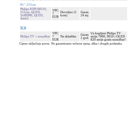
85"-215cm
Philips 85PUS8510,
VPC:
215cm, QLED,
Dovoljno (1
Garan.
?
3xHDMI, QLED,
kom)
24 mj.
EUR
Amb3
Kit
VPC:
Uz kupljeni Philips TV
Garan.
Philips TV + soundbar
?
Na skladištu
serije 7000, 9010 i OLED
2 god.
EUR
820 serije gratis soundbar!
Cijene uključuju porez. Ne garantiramo točnost opisa, slika i drugih podataka.