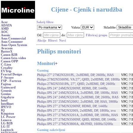
Cijene - Cjenik i narudžba
Acer
Sakrij filtre
ADATA
Valuta
Skladište
AMD
AOC
Asonic
Od:
do:
Filtriraj grupu
Asus Commercial
Akcije
Hitovi
Novi
Asus Consumer
Asus Open System
Avacom
Philips monitori
BatterX
Canon B2B
Canon foto-video
Canon OPP
Monitori
+
C-Lion
Creality
Gaming
EVTrip
Fractal Design
Philips 27" 27M2N3201PL, 2xHDMI, DP, 260Hz, HAS
VPC: ? 
F-Secure
Philips 27M2N3500NL VA 27", QHD, 2xHDMI, DP, 180Hz
VPC: ? 
FSP - Fortron
Philips 27M2N3501PA, 27", QHD, 2xHDMI, DP, 260Hz
VPC: ? 
Fujitsu
Gainward
Philips IPS 24" 24M2N3200NF, HDMI, DP, 144Hz
VPC: ? 
Genesis
Philips IPS 24" 24M2N3201A, 2xHDMI, DP, 180Hz, HAS
VPC: ? 
Genius
Philips IPS 24" 24M2N3201PL,2xHDMI, DP, 260Hz, HAS
VPC: ? 
Gigabyte
Intel
Philips IPS 25" 25M2N5200U, 2xHDMI, DP, HAS, 390Hz
VPC: ? 
Intellinet
Philips IPS 27" 27M2N3200NF, HDMI, DP, 144Hz
VPC: ? 
IPEVO
IQ
Philips IPS 27" 27M2N3200S, 2xHDMI, DP, 180Hz, zvu
VPC: ? 
Kingston
Philips IPS 27" 27M2N3201A, 2xHDMI, DP, 180Hz, HAS
VPC: ? 
LC Power
Philips IPS 27" 27M2N3500NF, QHD, HDMI, DP, 144Hz
VPC: ? 
Lenovo
LG B2B
Philips IPS 27" 27M2N3800A, 4K/FHD, 160Hz/320Hz
VPC: ? 
LG IT
Gaming zakrivljeni
Logitech