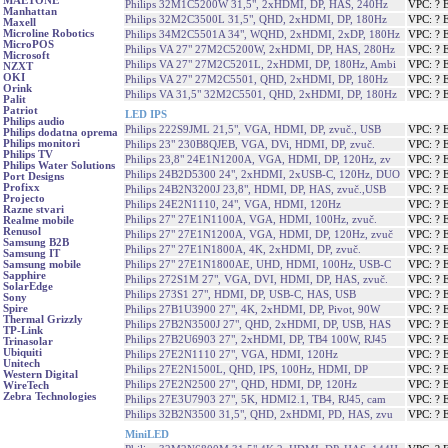
MAETONE
Philips 32M1C5200W 31,5", 2xHDMI, DP, HAS, 240Hz
VPC: ? 
Manhattan
Philips 32M2C3500L 31,5", QHD, 2xHDMI, DP, 180Hz
VPC: ? 
Maxell
Microline Robotics
Philips 34M2C5501A 34", WQHD, 2xHDMI, 2xDP, 180Hz
VPC: ? 
MicroPOS
Philips VA 27" 27M2C5200W, 2xHDMI, DP, HAS, 280Hz
VPC: ? 
Microsoft
Philips VA 27" 27M2C5201L, 2xHDMI, DP, 180Hz, Ambi
VPC: ? 
NZXT
OKI
Philips VA 27" 27M2C5501, QHD, 2xHDMI, DP, 180Hz
VPC: ? 
Orink
Philips VA 31,5" 32M2C5501, QHD, 2xHDMI, DP, 180Hz
VPC: ? 
Palit
Patriot
LED IPS
Philips audio
Philips 222S9JML 21,5", VGA, HDMI, DP, zvuč., USB
VPC: ? 
Philips dodatna oprema
Philips monitori
Philips 23" 230B8QJEB, VGA, DVi, HDMI, DP, zvuč.
VPC: ? 
Philips TV
Philips 23,8" 24E1N1200A, VGA, HDMI, DP, 120Hz, zv
VPC: ? 
Philips Water Solutions
Philips 24B2D5300 24", 2xHDMI, 2xUSB-C, 120Hz, DUO
VPC: ? 
Port Designs
Profixx
Philips 24B2N3200J 23,8", HDMI, DP, HAS, zvuč.,USB
VPC: ? 
Projecto
Philips 24E2N1110, 24", VGA, HDMI, 120Hz
VPC: ? 
Razne stvari
Philips 27" 27E1N1100A, VGA, HDMI, 100Hz, zvuč.
VPC: ? 
Realme mobile
Renusol
Philips 27" 27E1N1200A, VGA, HDMI, DP, 120Hz, zvuč
VPC: ? 
Samsung B2B
Philips 27" 27E1N1800A, 4K, 2xHDMI, DP, zvuč.
VPC: ? 
Samsung IT
Philips 27" 27E1N1800AE, UHD, HDMI, 100Hz, USB-C
VPC: ? 
Samsung mobile
Sapphire
Philips 272S1M 27", VGA, DVI, HDMI, DP, HAS, zvuč.
VPC: ? 
SolarEdge
Philips 273S1 27", HDMI, DP, USB-C, HAS, USB
VPC: ? 
Sony
Spire
Philips 27B1U3900 27", 4K, 2xHDMI, DP, Pivot, 90W
VPC: ? 
Thermal Grizzly
Philips 27B2N3500J 27", QHD, 2xHDMI, DP, USB, HAS
VPC: ? 
TP-Link
Philips 27B2U6903 27", 2xHDMI, DP, TB4 100W, RJ45
VPC: ? 
Trinasolar
Ubiquiti
Philips 27E2N1110 27", VGA, HDMI, 120Hz
VPC: ? 
Unitech
Philips 27E2N1500L, QHD, IPS, 100Hz, HDMI, DP
VPC: ? 
Western Digital
Philips 27E2N2500 27", QHD, HDMI, DP, 120Hz
VPC: ? 
WireTech
Zebra Technologies
Philips 27E3U7903 27", 5K, HDMI2.1, TB4, RJ45, cam
VPC: ? 
Philips 32B2N3500 31,5", QHD, 2xHDMI, PD, HAS, zvu
VPC: ? 
MiniLED