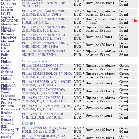
Kingston
VPC: ?
Garan.
24M2N3201PL,2xHDMI, DP,
Dovoljno (40 kom)
LC Power
EUR
36 mj.
260Hz, HAS
Lenovo
LG B2B
Philips IPS 25" 25M2N5200U,
VPC: ?
Nije na putu, obično
Garan.
LG IT
2xHDMI, DP, HAS, 390Hz
EUR
dolazi za 15 dana
36 mj.
Logitech
Philips IPS 27" 27M2N3200NF,
VPC: ?
Dov. zaliha za 5 dana
Garan.
Hit.
MAETONE
HDMI, DP, 144Hz
EUR
(4 kom)
36 mj.
Manhattan
Philips IPS 27" 27M2N3200S,
VPC: ?
Nije na putu, obično
Garan.
Maxell
2xHDMI, DP, 180Hz, zvu
EUR
dolazi za 15 dana
36 mj.
Microline
Robotics
Philips IPS 27" 27M2N3201A,
VPC: ?
Garan.
Dovoljno (1 kom)
MicroPOS
2xHDMI, DP, 180Hz, HAS
EUR
36 mj.
Microsoft
Philips IPS 27" 27M2N3500NF,
VPC: ?
Garan.
NZXT
Dovoljno (29 kom)
QHD, HDMI, DP, 144Hz
EUR
36 mj.
OKI
Philips IPS 27" 27M2N3800A,
VPC: ?
Nije na putu, obično
Garan.
Orink
4K/FHD, 160Hz/320Hz
EUR
dolazi za 15 dana
36 mj.
Palit
Patriot
Gaming zakrivljeni
Philips
audio
Philips 32M1C5200W 31,5",
VPC: ?
Nije na putu, obično
Garan.
Philips
2xHDMI, DP, HAS, 240Hz
EUR
dolazi za 15 dana
36 mj.
dodatna
Philips 32M2C3500L 31,5", QHD,
VPC: ?
Nije na putu, obično
Garan.
oprema
2xHDMI, DP, 180Hz
EUR
dolazi za 15 dana
36 mj.
Philips
Philips 34M2C5501A 34", WQHD,
VPC: ?
Garan.
monitori
Dovoljno (1 kom)
2xHDMI, 2xDP, 180Hz
EUR
36 mj.
Philips TV
Philips
Philips VA 27" 27M2C5200W,
VPC: ?
Garan.
Dovoljno (21 kom)
Water
2xHDMI, DP, HAS, 280Hz
EUR
36 mj.
Solutions
Philips VA 27" 27M2C5201L,
VPC: ?
Nije na putu, obično
Garan.
Port Designs
2xHDMI, DP, 180Hz, Ambi
EUR
dolazi za 15 dana
36 mj.
Profixx
Philips VA 27" 27M2C5501, QHD,
VPC: ?
Garan.
Projecto
Dovoljno (5 kom)
2xHDMI, DP, 180Hz
EUR
36 mj.
Razne stvari
Realme
Philips VA 31,5" 32M2C5501,
VPC: ?
Garan.
Dovoljno (7 kom)
mobile
QHD, 2xHDMI, DP, 180Hz
EUR
36 mj.
Renusol
Samsung
LED IPS
B2B
Philips 222S9JML 21,5", VGA,
VPC: ?
Garan.
Dovoljno (19 kom)
Samsung IT
HDMI, DP, zvuč., USB
EUR
60 mj.
Samsung
Philips 23" 230B8QJEB, VGA,
VPC: ?
Garan.
mobile
Dovoljno (20 kom)