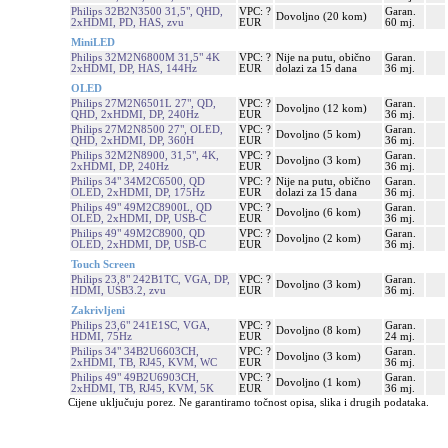
Philips 32B2N3500 31,5", QHD,
VPC: ?
Garan.
Dovoljno (20 kom)
2xHDMI, PD, HAS, zvu
EUR
60 mj.
MiniLED
Philips 32M2N6800M 31,5" 4K
VPC: ?
Nije na putu, obično
Garan.
2xHDMI, DP, HAS, 144Hz
EUR
dolazi za 15 dana
36 mj.
OLED
Philips 27M2N6501L 27", QD,
VPC: ?
Garan.
Dovoljno (12 kom)
QHD, 2xHDMI, DP, 240Hz
EUR
36 mj.
Philips 27M2N8500 27", OLED,
VPC: ?
Garan.
Dovoljno (5 kom)
QHD, 2xHDMI, DP, 360H
EUR
36 mj.
Philips 32M2N8900, 31,5", 4K,
VPC: ?
Garan.
Dovoljno (3 kom)
2xHDMI, DP, 240Hz
EUR
36 mj.
Philips 34" 34M2C6500, QD
VPC: ?
Nije na putu, obično
Garan.
OLED, 2xHDMI, DP, 175Hz
EUR
dolazi za 15 dana
36 mj.
Philips 49" 49M2C8900L, QD
VPC: ?
Garan.
Dovoljno (6 kom)
OLED, 2xHDMI, DP, USB-C
EUR
36 mj.
Philips 49" 49M2C8900, QD
VPC: ?
Garan.
Dovoljno (2 kom)
OLED, 2xHDMI, DP, USB-C
EUR
36 mj.
Touch Screen
Philips 23,8" 242B1TC, VGA, DP,
VPC: ?
Garan.
Dovoljno (3 kom)
HDMI, USB3.2, zvu
EUR
36 mj.
Zakrivljeni
Philips 23,6" 241E1SC, VGA,
VPC: ?
Garan.
Dovoljno (8 kom)
HDMI, 75Hz
EUR
24 mj.
Philips 34" 34B2U6603CH,
VPC: ?
Garan.
Dovoljno (3 kom)
2xHDMI, TB, RJ45, KVM, WC
EUR
36 mj.
Philips 49" 49B2U6903CH,
VPC: ?
Garan.
Dovoljno (1 kom)
2xHDMI, TB, RJ45, KVM, 5K
EUR
36 mj.
Cijene uključuju porez. Ne garantiramo točnost opisa, slika i drugih podataka.