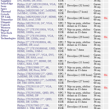
DVi, HDMI, DP, zvuč.
EUR
36 mj.
Sapphire
SolarEdge
Philips 23,8" 24E1N1200A, VGA,
VPC: ?
Garan.
Dovoljno (32 kom)
Sony
HDMI, DP, 120Hz, zv
EUR
36 mj.
Spire
Philips 24B2D5300 24", 2xHDMI,
VPC: ?
Garan.
Thermal
Dovoljno (7 kom)
2xUSB-C, 120Hz, DUO
EUR
60 mj.
Grizzly
Philips 24B2N3200J 23,8", HDMI,
VPC: ?
Garan.
TP-Link
Dovoljno (46 kom)
Hit.
DP, HAS, zvuč.,USB
EUR
60 mj.
Trinasolar
Ubiquiti
Philips 24E2N1110, 24", VGA,
VPC: ?
Nije na putu, obično
Garan.
Unitech
HDMI, 120Hz
EUR
dolazi za 15 dana
36 mj.
Western
Philips 27" 27E1N1100A, VGA,
VPC: ?
Nije na putu, obično
Garan.
Digital
HDMI, 100Hz, zvuč.
EUR
dolazi za 15 dana
36 mj.
WireTech
Zebra
Philips 27" 27E1N1200A, VGA,
VPC: ?
Garan.
Dovoljno (29 kom)
Hit.
Technologies
HDMI, DP, 120Hz, zvuč
EUR
36 mj.
Philips 27" 27E1N1800A, 4K,
VPC: ?
Nije na putu, obično
Garan.
2xHDMI, DP, zvuč.
EUR
dolazi za 15 dana
36 mj.
Philips 27" 27E1N1800AE, UHD,
VPC: ?
Garan.
Stiže za 7 dana
HDMI, 100Hz, USB-C
EUR
36 mj.
Philips 272S1M 27", VGA, DVI,
VPC: ?
Garan.
Dovoljno (39 kom)
HDMI, DP, HAS, zvuč.
EUR
36 mj.
Philips 273S1 27", HDMI, DP,
VPC: ?
Garan.
Dovoljno (11 kom)
USB-C, HAS, USB
EUR
36 mj.
Philips 27B1U3900 27", 4K,
VPC: ?
Nije na putu, obično
Garan.
2xHDMI, DP, Pivot, 90W
EUR
dolazi za 15 dana
36 mj.
Philips 27B2N3500J 27", QHD,
VPC: ?
Garan.
Dovoljno (>100 kom)
Hit.
2xHDMI, DP, USB, HAS
EUR
60 mj.
Philips 27B2U6903 27", 2xHDMI,
VPC: ?
Garan.
Dovoljno (27 kom)
DP, TB4 100W, RJ45
EUR
60 mj.
Philips 27E2N1110 27", VGA,
VPC: ?
Nije na putu, obično
Garan.
Hit.
HDMI, 120Hz
EUR
dolazi za 15 dana
36 mj.
Philips 27E2N1500L, QHD, IPS,
VPC: ?
Nije na putu, obično
Garan.
100Hz, HDMI, DP
EUR
dolazi za 15 dana
36 mj.
Philips 27E2N2500 27", QHD,
VPC: ?
Nije na putu, obično
Garan.
HDMI, DP, 120Hz
EUR
dolazi za 15 dana
36 mj.
Philips 27E3U7903 27", 5K,
VPC: ?
Garan.
Dovoljno (4 kom)
HDMI2.1, TB4, RJ45, cam
EUR
36 mj.