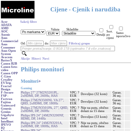
Cijene - Cjenik i narudžba
Acer
Sakrij filtre
ADATA
AMD
Valuta
Skladište
AOC
Sort.
Samo
Asonic
Detalji
po
isporučivo
Asus
cijeni
Commercial
Od:
do:
Filtriraj grupu
Asus
Consumer
Asus Open
System
Avacom
Akcije
Hitovi
Novi
BatterX
Canon B2B
Canon foto-
Philips monitori
video
Canon OPP
C-Lion
Creality
Monitori
+
EVTrip
Fractal
Gaming
Design
Philips 27" 27M2N3201PL,
VPC: ?
Garan.
F-Secure
Dovoljno (32 kom)
2xHDMI, DP, 260Hz, HAS
EUR
36 mj.
FSP -
Fortron
Philips 27M2N3500NL VA 27",
VPC: ?
Garan.
Dovoljno (32 kom)
Fujitsu
QHD, 2xHDMI, DP, 180Hz
EUR
36 mj.
Gainward
Philips 27M2N3501PA, 27", QHD,
VPC: ?
Nije na putu, obično
Garan.
Genesis
2xHDMI, DP, 260Hz
EUR
dolazi za 15 dana
36 mj.
Genius
Gigabyte
Philips IPS 24" 24M2N3200NF,
VPC: ?
Garan.
Dovoljno (53 kom)
Intel
HDMI, DP, 144Hz
EUR
36 mj.
Intellinet
Philips IPS 24" 24M2N3201A,
VPC: ?
Nije na putu, obično
Garan.
IPEVO
2xHDMI, DP, 180Hz, HAS
EUR
dolazi za 15 dana
36 mj.
IQ
Philips IPS 24"