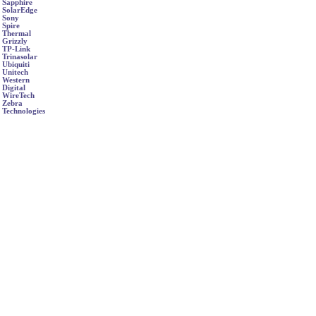
Sapphire
SolarEdge
Sony
Spire
Thermal
Grizzly
TP-Link
Trinasolar
Ubiquiti
Unitech
Western
Digital
WireTech
Zebra
Technologies