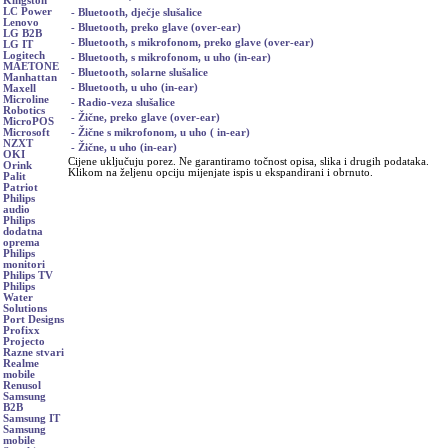
Kingston
LC Power
- Bluetooth, dječje slušalice
Lenovo
- Bluetooth, preko glave (over-ear)
LG B2B
- Bluetooth, s mikrofonom, preko glave (over-ear)
LG IT
Logitech
- Bluetooth, s mikrofonom, u uho (in-ear)
MAETONE
- Bluetooth, solarne slušalice
Manhattan
- Bluetooth, u uho (in-ear)
Maxell
Microline
- Radio-veza slušalice
Robotics
- Žične, preko glave (over-ear)
MicroPOS
- Žične s mikrofonom, u uho ( in-ear)
Microsoft
NZXT
- Žične, u uho (in-ear)
OKI
Cijene uključuju porez. Ne garantiramo točnost opisa, slika i drugih podataka.
Orink
Klikom na željenu opciju mijenjate ispis u ekspandirani i obrnuto.
Palit
Patriot
Philips
audio
Philips
dodatna
oprema
Philips
monitori
Philips TV
Philips
Water
Solutions
Port Designs
Profixx
Projecto
Razne stvari
Realme
mobile
Renusol
Samsung
B2B
Samsung IT
Samsung
mobile