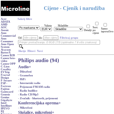
Cijene - Cjenik i narudžba
Acer
Sakrij filtre
ADATA
AMD
Valuta
Skladište
AOC
Sort.
Samo
Asonic
Detalji
po
isporučivo
Asus
cijeni
Commercial
Od:
do:
Filtriraj grupu
Asus
Consumer
Asus Open
System
Avacom
Akcije
Hitovi
Novi
BatterX
Canon B2B
Canon foto-
Philips audio (94)
video
Canon OPP
Audio
+
C-Lion
Creality
- Diktafoni
EVTrip
Fractal
- Gramofon
Design
- HiFi
F-Secure
- Internetski radio
FSP -
Fortron
- Prijenosni FM/AM radio
Fujitsu
- Radio budilice
Gainward
- Radio CD/Mp3
Genesis
Genius
- Zvučnik - bluetooth, prijenosni
Gigabyte
Konferencijska oprema
+
Intel
Intellinet
- Mikrofoni
IPEVO
IQ
Slušalice, mikrofoni
+