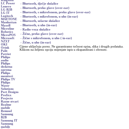
Kingston
LC Power
- Bluetooth, dječje slušalice
Lenovo
- Bluetooth, preko glave (over-ear)
LG B2B
- Bluetooth, s mikrofonom, preko glave (over-ear)
LG IT
Logitech
- Bluetooth, s mikrofonom, u uho (in-ear)
MAETONE
- Bluetooth, solarne slušalice
Manhattan
- Bluetooth, u uho (in-ear)
Maxell
Microline
- Radio-veza slušalice
Robotics
- Žične, preko glave (over-ear)
MicroPOS
- Žične s mikrofonom, u uho ( in-ear)
Microsoft
NZXT
- Žične, u uho (in-ear)
OKI
Cijene uključuju porez. Ne garantiramo točnost opisa, slika i drugih podataka.
Orink
Klikom na željenu opciju mijenjate ispis u ekspandirani i obrnuto.
Palit
Patriot
Philips
audio
Philips
dodatna
oprema
Philips
monitori
Philips TV
Philips
Water
Solutions
Port Designs
Profixx
Projecto
Razne stvari
Realme
mobile
Renusol
Samsung
B2B
Samsung IT
Samsung
mobile