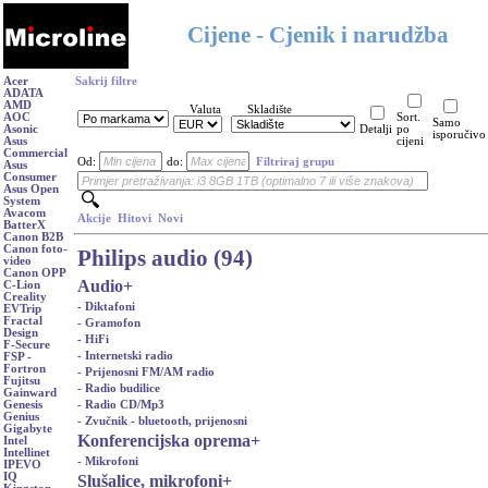
Cijene - Cjenik i narudžba
Acer
Sakrij filtre
ADATA
AMD
Valuta
Skladište
AOC
Sort.
Samo
Asonic
Detalji
po
isporučivo
Asus
cijeni
Commercial
Od:
do:
Filtriraj grupu
Asus
Consumer
Asus Open
System
Avacom
Akcije
Hitovi
Novi
BatterX
Canon B2B
Canon foto-
Philips audio (94)
video
Canon OPP
Audio
+
C-Lion
Creality
- Diktafoni
EVTrip
Fractal
- Gramofon
Design
- HiFi
F-Secure
- Internetski radio
FSP -
Fortron
- Prijenosni FM/AM radio
Fujitsu
- Radio budilice
Gainward
- Radio CD/Mp3
Genesis
Genius
- Zvučnik - bluetooth, prijenosni
Gigabyte
Konferencijska oprema
+
Intel
Intellinet
- Mikrofoni
IPEVO
IQ
Slušalice, mikrofoni
+