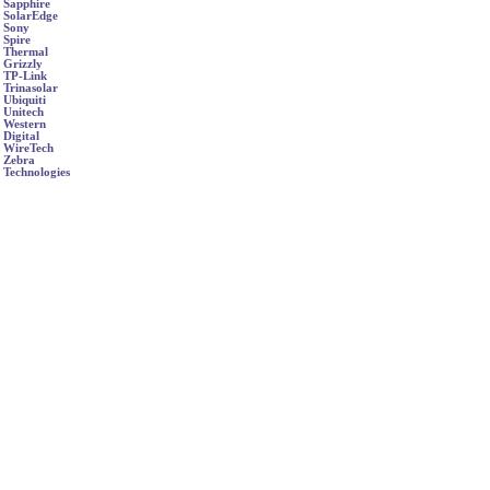
Sapphire
SolarEdge
Sony
Spire
Thermal
Grizzly
TP-Link
Trinasolar
Ubiquiti
Unitech
Western
Digital
WireTech
Zebra
Technologies