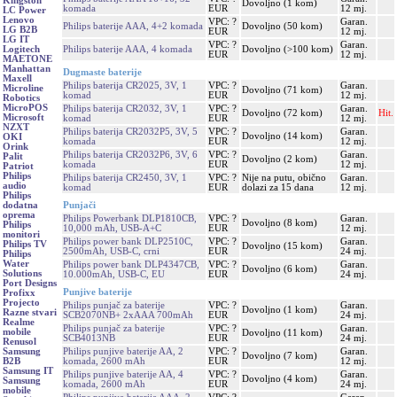
Kingston
Dovoljno (1 kom)
komada
EUR
12 mj.
LC Power
Lenovo
VPC: ?
Garan.
Philips baterije AAA, 4+2 komada
Dovoljno (50 kom)
LG B2B
EUR
12 mj.
LG IT
VPC: ?
Garan.
Philips baterije AAA, 4 komada
Dovoljno (>100 kom)
Logitech
EUR
12 mj.
MAETONE
Manhattan
Dugmaste baterije
Maxell
Philips baterija CR2025, 3V, 1
VPC: ?
Garan.
Microline
Dovoljno (71 kom)
komad
EUR
12 mj.
Robotics
MicroPOS
Philips baterija CR2032, 3V, 1
VPC: ?
Garan.
Dovoljno (72 kom)
Hit.
Microsoft
komad
EUR
12 mj.
NZXT
Philips baterija CR2032P5, 3V, 5
VPC: ?
Garan.
Dovoljno (14 kom)
OKI
komada
EUR
12 mj.
Orink
Philips baterija CR2032P6, 3V, 6
VPC: ?
Garan.
Palit
Dovoljno (2 kom)
komada
EUR
12 mj.
Patriot
Philips
Philips baterija CR2450, 3V, 1
VPC: ?
Nije na putu, obično
Garan.
audio
komad
EUR
dolazi za 15 dana
12 mj.
Philips
Punjači
dodatna
oprema
Philips Powerbank DLP1810CB,
VPC: ?
Garan.
Dovoljno (8 kom)
Philips
10,000 mAh, USB-A+C
EUR
12 mj.
monitori
Philips power bank DLP2510C,
VPC: ?
Garan.
Philips TV
Dovoljno (15 kom)
2500mAh, USB-C, crni
EUR
24 mj.
Philips
Water
Philips power bank DLP4347CB,
VPC: ?
Garan.
Dovoljno (6 kom)
Solutions
10.000mAh, USB-C, EU
EUR
24 mj.
Port Designs
Punjive baterije
Profixx
Projecto
Philips punjač za baterije
VPC: ?
Garan.
Dovoljno (1 kom)
Razne stvari
SCB2070NB+ 2xAAA 700mAh
EUR
24 mj.
Realme
Philips punjač za baterije
VPC: ?
Garan.
mobile
Dovoljno (11 kom)
SCB4013NB
EUR
24 mj.
Renusol
Philips punjive baterije AA, 2
VPC: ?
Garan.
Samsung
Dovoljno (7 kom)
komada, 2600 mAh
EUR
12 mj.
B2B
Samsung IT
Philips punjive baterije AA, 4
VPC: ?
Garan.
Dovoljno (4 kom)
Samsung
komada, 2600 mAh
EUR
24 mj.
mobile