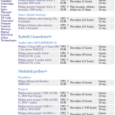
Philips punjive baterije AAA, 2
VPC: ?
Garan.
Sapphire
Dovoljno (1 kom)
komada, 800 mAh
EUR
24 mj.
SolarEdge
Sony
Philips punjive baterije AAA, 4
VPC: ?
Nije na putu, obično
Garan.
Spire
komada, 1000 mAh
EUR
dolazi za 15 dana
24 mj.
Thermal
Super alkalne baterije
Grizzly
TP-Link
Philips Lithium ultra baterije AA,
VPC: ?
Garan.
Dovoljno (22 kom)
Trinasolar
4 komada
EUR
12 mj.
Ubiquiti
Philips Lithium ultra baterije
VPC: ?
Garan.
Unitech
Dovoljno (21 kom)
AAA, 4 komada
EUR
12 mj.
Western
Digital
WireTech
Kabeli i konektori
+
Zebra
Technologies
Audio/video (DVI,HDMI,RCA)
Philips 3.5mm (M) na 3.5mm (M)
VPC: ?
Garan.
Dovoljno (5 kom)
1.5m stereo SWA252
EUR
12 mj.
Philips stereo audio kabel
VPC: ?
Garan.
Dovoljno (8 kom)
SWA2521W, 1,5m
EUR
12 mj.
Philips stereo Y audio kabel
VPC: ?
Garan.
Dovoljno (12 kom)
SWA2527W, 1,5m
EUR
12 mj.
Mobiteli pribor
+
Handsfree
Philips Bluetooth Headset
VPC: ?
Garan.
Dovoljno (4 kom)
SHB1202
EUR
24 mj.
Punjači
Philips auto punjač, USB-A/USB-
VPC: ?
Garan.
Dovoljno (9 kom)
C, 36W Fast Charge
EUR
24 mj.
Philips auto punjač, USB-A/USB-
VPC: ?
Garan.
Dovoljno (4 kom)
C, 36W + kabel
EUR
24 mj.
Philips kućni punjač USB-C +
VPC: ?
Garan.
Dovoljno (>100 kom)
USB-A, 20W/18W
EUR
24 mj.
Philips zidni punjač 1xUSB-C i
VPC: ?
Garan.
Dovoljno (47 kom)