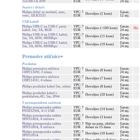
1xUSB-1A 30W
EUR
24 mj.
Stativi i držači
Philips držač za mobitel, auto,
VPC: ?
Garan.
Dovoljno (2 kom)
vent., DLK3531
EUR
12 mj.
USB kabeli
Philips UBS-C na USB-C party
VPC: ?
Garan.
Dovoljno (>100 kom)
Hit.
kabel, 1m, 3A, RGB
EUR
24 mj.
Philips USB-A na USB-C kabel,
VPC: ?
Garan.
Dovoljno (11 kom)
2m, 3A, 60W, 480Mbps
EUR
24 mj.
Philips USB-C na USB-C kabel,
VPC: ?
Garan.
Dovoljno (19 kom)
2m, 3A, 60W, 480Mbps
EUR
24 mj.
Prenosive utičnice
+
Produžne
Philips prenosiva utičnica
VPC: ?
Garan.
Dovoljno (8 kom)
CHP2134W, 3 izlaza
EUR
24 mj.
Philips prenosiva utičnica
VPC: ?
Garan.
Dovoljno (7 kom)
CHP2145U, 4 izlaza
EUR
24 mj.
VPC: ?
Garan.
Philips produžni kabel 5m, zeleni
Dovoljno (8 kom)
EUR
24 mj.
Philips produžni kabel s
VPC: ?
Garan.
Dovoljno (20 kom)
prekidačem,4U, 5m, IP44
EUR
24 mj.
S prenaponskom zaštitom
Philips prenaponska zaštita
VPC: ?
Garan.
Dovoljno (14 kom)
PN3032WA, 4+2 USB
EUR
24 mj.
Philips prenaponska zaštita
VPC: ?
Garan.
Dovoljno (3 kom)
SPN3140A, 4 utičnice
EUR
24 mj.
Philips prenaponska zaštita
VPC: ?
Nije na putu, obično
Garan.
SPN3180A, 8 utičnica
EUR
dolazi za 15 dana
24 mj.
Philips prenaponska zaštita
VPC: ?
Garan.
Dovoljno (10 kom)
SPN5185A
EUR
24 mj.
Philips prenaponska zaštita
VPC: ?
Dov. zaliha za 6 dana
Garan.