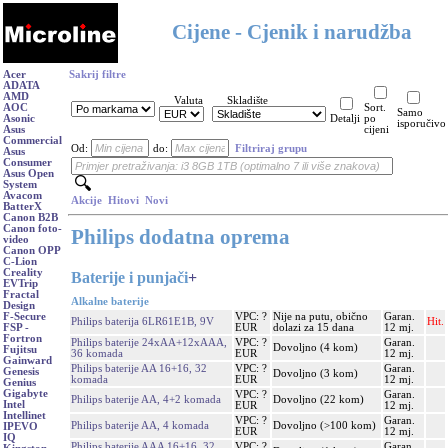
Cijene - Cjenik i narudžba
Acer
Sakrij filtre
ADATA
AMD
Valuta
Skladište
AOC
Sort.
Samo
Asonic
Detalji
po
isporučivo
Asus
cijeni
Commercial
Od:
do:
Filtriraj grupu
Asus
Consumer
Asus Open
System
Avacom
Akcije
Hitovi
Novi
BatterX
Canon B2B
Canon foto-
Philips dodatna oprema
video
Canon OPP
C-Lion
Creality
Baterije i punjači
+
EVTrip
Fractal
Alkalne baterije
Design
VPC: ?
Nije na putu, obično
Garan.
F-Secure
Philips baterija 6LR61E1B, 9V
Hit.
EUR
dolazi za 15 dana
12 mj.
FSP -
Fortron
Philips baterije 24xAA+12xAAA,
VPC: ?
Garan.
Dovoljno (4 kom)
Fujitsu
36 komada
EUR
12 mj.
Gainward
Philips baterije AA 16+16, 32
VPC: ?
Garan.
Genesis
Dovoljno (3 kom)
komada
EUR
12 mj.
Genius
Gigabyte
VPC: ?
Garan.
Philips baterije AA, 4+2 komada
Dovoljno (22 kom)
Intel
EUR
12 mj.
Intellinet
VPC: ?
Garan.
Philips baterije AA, 4 komada
Dovoljno (>100 kom)
IPEVO
EUR
12 mj.
IQ
Philips baterije AAA 16+16, 32
VPC: ?
Garan.