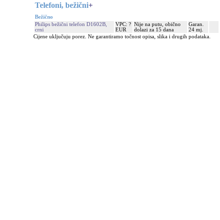
Telefoni, bežični
+
Bežično
Philips bežični telefon D1602B,
VPC: ?
Nije na putu, obično
Garan.
crni
EUR
dolazi za 15 dana
24 mj.
Cijene uključuju porez. Ne garantiramo točnost opisa, slika i drugih podataka.