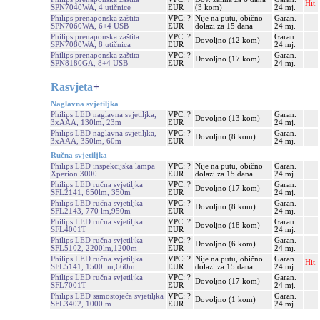
Hit.
SPN7040WA, 4 utičnice
EUR
(3 kom)
24 mj.
Philips prenaponska zaštita
VPC: ?
Nije na putu, obično
Garan.
SPN7060WA, 6+4 USB
EUR
dolazi za 15 dana
24 mj.
Philips prenaponska zaštita
VPC: ?
Garan.
Dovoljno (12 kom)
SPN7080WA, 8 utičnica
EUR
24 mj.
Philips prenaponska zaštita
VPC: ?
Garan.
Dovoljno (17 kom)
SPN8180GA, 8+4 USB
EUR
24 mj.
Rasvjeta
+
Naglavna svjetiljka
Philips LED naglavna svjetiljka,
VPC: ?
Garan.
Dovoljno (13 kom)
3xAAA, 130lm, 23m
EUR
24 mj.
Philips LED naglavna svjetiljka,
VPC: ?
Garan.
Dovoljno (8 kom)
3xAAA, 350lm, 60m
EUR
24 mj.
Ručna svjetiljka
Philips LED inspekcijska lampa
VPC: ?
Nije na putu, obično
Garan.
Xperion 3000
EUR
dolazi za 15 dana
24 mj.
Philips LED ručna svjetiljka
VPC: ?
Garan.
Dovoljno (17 kom)
SFL2141, 650lm, 350m
EUR
24 mj.
Philips LED ručna svjetiljka
VPC: ?
Garan.
Dovoljno (8 kom)
SFL2143, 770 lm,950m
EUR
24 mj.
Philips LED ručna svjetiljka
VPC: ?
Garan.
Dovoljno (18 kom)
SFL4001T
EUR
24 mj.
Philips LED ručna svjetiljka
VPC: ?
Garan.
Dovoljno (6 kom)
SFL5102, 2200lm,1200m
EUR
24 mj.
Philips LED ručna svjetiljka
VPC: ?
Nije na putu, obično
Garan.
Hit.
SFL5141, 1500 lm,660m
EUR
dolazi za 15 dana
24 mj.
Philips LED ručna svjetiljka
VPC: ?
Garan.
Dovoljno (17 kom)
SFL7001T
EUR
24 mj.
Philips LED samostojeća svjetiljka
VPC: ?
Garan.
Dovoljno (1 kom)
SFL3402, 1000lm
EUR
24 mj.