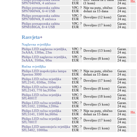
Hit.
SPN7040WA, 4 utičnice
EUR
(1 kom)
24 mj.
Philips prenaponska zaštita
VPC: ?
Nije na putu, obično
Garan.
SPN7060WA, 6+4 USB
EUR
dolazi za 15 dana
24 mj.
Philips prenaponska zaštita
VPC: ?
Garan.
Dovoljno (12 kom)
SPN7080WA, 8 utičnica
EUR
24 mj.
Philips prenaponska zaštita
VPC: ?
Garan.
Dovoljno (17 kom)
SPN8180GA, 8+4 USB
EUR
24 mj.
Rasvjeta
+
Naglavna svjetiljka
Philips LED naglavna svjetiljka,
VPC: ?
Garan.
Dovoljno (13 kom)
3xAAA, 130lm, 23m
EUR
24 mj.
Philips LED naglavna svjetiljka,
VPC: ?
Garan.
Dovoljno (8 kom)
3xAAA, 350lm, 60m
EUR
24 mj.
Ručna svjetiljka
Philips LED inspekcijska lampa
VPC: ?
Nije na putu, obično
Garan.
Xperion 3000
EUR
dolazi za 15 dana
24 mj.
Philips LED ručna svjetiljka
VPC: ?
Garan.
Dovoljno (17 kom)
SFL2141, 650lm, 350m
EUR
24 mj.
Philips LED ručna svjetiljka
VPC: ?
Garan.
Dovoljno (8 kom)
SFL2143, 770 lm,950m
EUR
24 mj.
Philips LED ručna svjetiljka
VPC: ?
Garan.
Dovoljno (18 kom)
SFL4001T
EUR
24 mj.
Philips LED ručna svjetiljka
VPC: ?
Garan.
Dovoljno (5 kom)
SFL5102, 2200lm,1200m
EUR
24 mj.
Philips LED ručna svjetiljka
VPC: ?
Nije na putu, obično
Garan.
Hit.
SFL5141, 1500 lm,660m
EUR
dolazi za 15 dana
24 mj.
Philips LED ručna svjetiljka
VPC: ?
Garan.
Dovoljno (17 kom)
SFL7001T
EUR
24 mj.
Philips LED samostojeća svjetiljka
VPC: ?
Garan.
Dovoljno (1 kom)
SFL3402, 1000lm
EUR
24 mj.