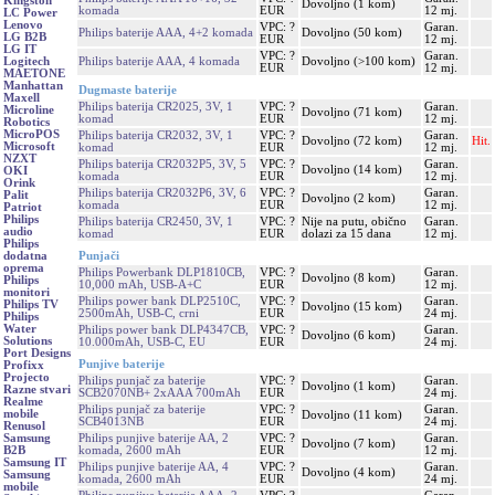
Kingston
Dovoljno (1 kom)
komada
EUR
12 mj.
LC Power
Lenovo
VPC: ?
Garan.
Philips baterije AAA, 4+2 komada
Dovoljno (50 kom)
LG B2B
EUR
12 mj.
LG IT
VPC: ?
Garan.
Philips baterije AAA, 4 komada
Dovoljno (>100 kom)
Logitech
EUR
12 mj.
MAETONE
Manhattan
Dugmaste baterije
Maxell
Philips baterija CR2025, 3V, 1
VPC: ?
Garan.
Microline
Dovoljno (71 kom)
komad
EUR
12 mj.
Robotics
MicroPOS
Philips baterija CR2032, 3V, 1
VPC: ?
Garan.
Dovoljno (72 kom)
Hit.
Microsoft
komad
EUR
12 mj.
NZXT
Philips baterija CR2032P5, 3V, 5
VPC: ?
Garan.
Dovoljno (14 kom)
OKI
komada
EUR
12 mj.
Orink
Philips baterija CR2032P6, 3V, 6
VPC: ?
Garan.
Palit
Dovoljno (2 kom)
komada
EUR
12 mj.
Patriot
Philips
Philips baterija CR2450, 3V, 1
VPC: ?
Nije na putu, obično
Garan.
audio
komad
EUR
dolazi za 15 dana
12 mj.
Philips
Punjači
dodatna
oprema
Philips Powerbank DLP1810CB,
VPC: ?
Garan.
Dovoljno (8 kom)
Philips
10,000 mAh, USB-A+C
EUR
12 mj.
monitori
Philips power bank DLP2510C,
VPC: ?
Garan.
Philips TV
Dovoljno (15 kom)
2500mAh, USB-C, crni
EUR
24 mj.
Philips
Water
Philips power bank DLP4347CB,
VPC: ?
Garan.
Dovoljno (6 kom)
Solutions
10.000mAh, USB-C, EU
EUR
24 mj.
Port Designs
Punjive baterije
Profixx
Projecto
Philips punjač za baterije
VPC: ?
Garan.
Dovoljno (1 kom)
Razne stvari
SCB2070NB+ 2xAAA 700mAh
EUR
24 mj.
Realme
Philips punjač za baterije
VPC: ?
Garan.
mobile
Dovoljno (11 kom)
SCB4013NB
EUR
24 mj.
Renusol
Philips punjive baterije AA, 2
VPC: ?
Garan.
Samsung
Dovoljno (7 kom)
komada, 2600 mAh
EUR
12 mj.
B2B
Samsung IT
Philips punjive baterije AA, 4
VPC: ?
Garan.
Dovoljno (4 kom)
Samsung
komada, 2600 mAh
EUR
24 mj.
mobile