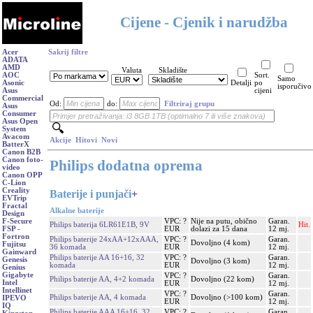
Cijene - Cjenik i narudžba
Acer
Sakrij filtre
ADATA
AMD
Valuta
Skladište
AOC
Sort.
Samo
Asonic
Detalji
po
isporučivo
Asus
cijeni
Commercial
Od:
do:
Filtriraj grupu
Asus
Consumer
Asus Open
System
Avacom
Akcije
Hitovi
Novi
BatterX
Canon B2B
Canon foto-
Philips dodatna oprema
video
Canon OPP
C-Lion
Creality
Baterije i punjači
+
EVTrip
Fractal
Alkalne baterije
Design
VPC: ?
Nije na putu, obično
Garan.
F-Secure
Philips baterija 6LR61E1B, 9V
Hit.
EUR
dolazi za 15 dana
12 mj.
FSP -
Fortron
Philips baterije 24xAA+12xAAA,
VPC: ?
Garan.
Dovoljno (4 kom)
Fujitsu
36 komada
EUR
12 mj.
Gainward
Philips baterije AA 16+16, 32
VPC: ?
Garan.
Genesis
Dovoljno (3 kom)
komada
EUR
12 mj.
Genius
Gigabyte
VPC: ?
Garan.
Philips baterije AA, 4+2 komada
Dovoljno (22 kom)
Intel
EUR
12 mj.
Intellinet
VPC: ?
Garan.
Philips baterije AA, 4 komada
Dovoljno (>100 kom)
IPEVO
EUR
12 mj.
IQ
Philips baterije AAA 16+16, 32
VPC: ?
Garan.