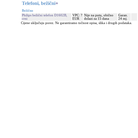
Telefoni, bežični
+
Bežično
Philips bežični telefon D1602B,
VPC: ?
Nije na putu, obično
Garan.
crni
EUR
dolazi za 15 dana
24 mj.
Cijene uključuju porez. Ne garantiramo točnost opisa, slika i drugih podataka.