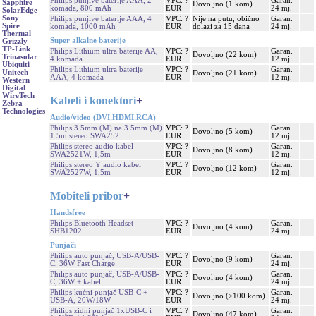
Philips punjive baterije AAA, 2
VPC: ?
Garan.
Sapphire
Dovoljno (1 kom)
komada, 800 mAh
EUR
24 mj.
SolarEdge
Sony
Philips punjive baterije AAA, 4
VPC: ?
Nije na putu, obično
Garan.
Spire
komada, 1000 mAh
EUR
dolazi za 15 dana
24 mj.
Thermal
Super alkalne baterije
Grizzly
TP-Link
Philips Lithium ultra baterije AA,
VPC: ?
Garan.
Dovoljno (22 kom)
Trinasolar
4 komada
EUR
12 mj.
Ubiquiti
Philips Lithium ultra baterije
VPC: ?
Garan.
Unitech
Dovoljno (21 kom)
AAA, 4 komada
EUR
12 mj.
Western
Digital
WireTech
Kabeli i konektori
+
Zebra
Technologies
Audio/video (DVI,HDMI,RCA)
Philips 3.5mm (M) na 3.5mm (M)
VPC: ?
Garan.
Dovoljno (5 kom)
1.5m stereo SWA252
EUR
12 mj.
Philips stereo audio kabel
VPC: ?
Garan.
Dovoljno (8 kom)
SWA2521W, 1,5m
EUR
12 mj.
Philips stereo Y audio kabel
VPC: ?
Garan.
Dovoljno (12 kom)
SWA2527W, 1,5m
EUR
12 mj.
Mobiteli pribor
+
Handsfree
Philips Bluetooth Headset
VPC: ?
Garan.
Dovoljno (4 kom)
SHB1202
EUR
24 mj.
Punjači
Philips auto punjač, USB-A/USB-
VPC: ?
Garan.
Dovoljno (9 kom)
C, 36W Fast Charge
EUR
24 mj.
Philips auto punjač, USB-A/USB-
VPC: ?
Garan.
Dovoljno (4 kom)
C, 36W + kabel
EUR
24 mj.
Philips kućni punjač USB-C +
VPC: ?
Garan.
Dovoljno (>100 kom)
USB-A, 20W/18W
EUR
24 mj.
Philips zidni punjač 1xUSB-C i
VPC: ?
Garan.
Dovoljno (47 kom)