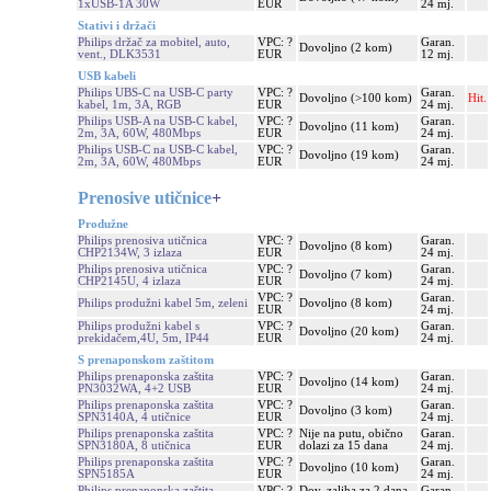
1xUSB-1A 30W
EUR
24 mj.
Stativi i držači
Philips držač za mobitel, auto,
VPC: ?
Garan.
Dovoljno (2 kom)
vent., DLK3531
EUR
12 mj.
USB kabeli
Philips UBS-C na USB-C party
VPC: ?
Garan.
Dovoljno (>100 kom)
Hit.
kabel, 1m, 3A, RGB
EUR
24 mj.
Philips USB-A na USB-C kabel,
VPC: ?
Garan.
Dovoljno (11 kom)
2m, 3A, 60W, 480Mbps
EUR
24 mj.
Philips USB-C na USB-C kabel,
VPC: ?
Garan.
Dovoljno (19 kom)
2m, 3A, 60W, 480Mbps
EUR
24 mj.
Prenosive utičnice
+
Produžne
Philips prenosiva utičnica
VPC: ?
Garan.
Dovoljno (8 kom)
CHP2134W, 3 izlaza
EUR
24 mj.
Philips prenosiva utičnica
VPC: ?
Garan.
Dovoljno (7 kom)
CHP2145U, 4 izlaza
EUR
24 mj.
VPC: ?
Garan.
Philips produžni kabel 5m, zeleni
Dovoljno (8 kom)
EUR
24 mj.
Philips produžni kabel s
VPC: ?
Garan.
Dovoljno (20 kom)
prekidačem,4U, 5m, IP44
EUR
24 mj.
S prenaponskom zaštitom
Philips prenaponska zaštita
VPC: ?
Garan.
Dovoljno (14 kom)
PN3032WA, 4+2 USB
EUR
24 mj.
Philips prenaponska zaštita
VPC: ?
Garan.
Dovoljno (3 kom)
SPN3140A, 4 utičnice
EUR
24 mj.
Philips prenaponska zaštita
VPC: ?
Nije na putu, obično
Garan.
SPN3180A, 8 utičnica
EUR
dolazi za 15 dana
24 mj.
Philips prenaponska zaštita
VPC: ?
Garan.
Dovoljno (10 kom)
SPN5185A
EUR
24 mj.
Philips prenaponska zaštita
VPC: ?
Dov. zaliha za 2 dana
Garan.