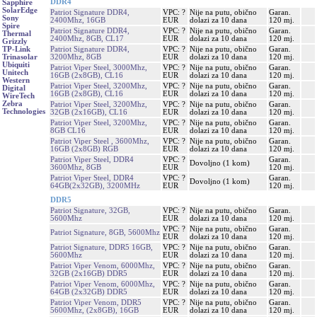
DDR4
Sapphire
SolarEdge
Patriot Signature DDR4,
VPC: ?
Nije na putu, obično
Garan.
Sony
2400Mhz, 16GB
EUR
dolazi za 10 dana
120 mj.
Spire
Patriot Signature DDR4,
VPC: ?
Nije na putu, obično
Garan.
Thermal
2400Mhz, 8GB, CL17
EUR
dolazi za 10 dana
120 mj.
Grizzly
Patriot Signature DDR4,
VPC: ?
Nije na putu, obično
Garan.
TP-Link
3200Mhz, 8GB
EUR
dolazi za 10 dana
120 mj.
Trinasolar
Ubiquiti
Patriot Viper Steel, 3000Mhz,
VPC: ?
Nije na putu, obično
Garan.
Unitech
16GB (2x8GB), CL16
EUR
dolazi za 10 dana
120 mj.
Western
Patriot Viper Steel, 3200Mhz,
VPC: ?
Nije na putu, obično
Garan.
Digital
16GB (2x8GB), CL16
EUR
dolazi za 10 dana
120 mj.
WireTech
Zebra
Patriot Viper Steel, 3200Mhz,
VPC: ?
Nije na putu, obično
Garan.
Technologies
32GB (2x16GB), CL16
EUR
dolazi za 10 dana
120 mj.
Patriot Viper Steel, 3200Mhz,
VPC: ?
Nije na putu, obično
Garan.
8GB CL16
EUR
dolazi za 10 dana
120 mj.
Patriot Viper Steel , 3600Mhz,
VPC: ?
Nije na putu, obično
Garan.
16GB (2x8GB) RGB
EUR
dolazi za 10 dana
120 mj.
Patriot Viper Steel, DDR4
VPC: ?
Garan.
Dovoljno (1 kom)
3600Mhz, 8GB
EUR
120 mj.
Patriot Viper Steel, DDR4
VPC: ?
Garan.
Dovoljno (1 kom)
64GB(2x32GB), 3200MHz
EUR
120 mj.
DDR5
Patriot Signature, 32GB,
VPC: ?
Nije na putu, obično
Garan.
5600Mhz
EUR
dolazi za 10 dana
120 mj.
VPC: ?
Nije na putu, obično
Garan.
Patriot Signature, 8GB, 5600Mhz
EUR
dolazi za 10 dana
120 mj.
Patriot Signature, DDR5 16GB,
VPC: ?
Nije na putu, obično
Garan.
5600Mhz
EUR
dolazi za 10 dana
120 mj.
Patriot Viper Venom, 6000Mhz,
VPC: ?
Nije na putu, obično
Garan.
32GB (2x16GB) DDR5
EUR
dolazi za 10 dana
120 mj.
Patriot Viper Venom, 6000Mhz,
VPC: ?
Nije na putu, obično
Garan.
64GB (2x32GB) DDR5
EUR
dolazi za 10 dana
120 mj.
Patriot Viper Venom, DDR5
VPC: ?
Nije na putu, obično
Garan.
5600Mhz, (2x8GB), 16GB
EUR
dolazi za 10 dana
120 mj.