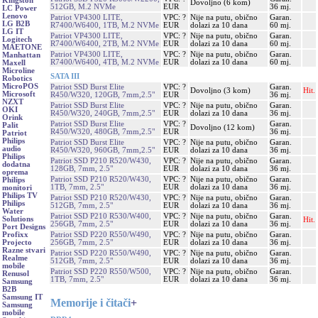
Kingston
Dovoljno (6 kom)
512GB, M.2 NVMe
EUR
36 mj.
LC Power
Lenovo
Patriot VP4300 LITE,
VPC: ?
Nije na putu, obično
Garan.
LG B2B
R7400/W6400, 1TB, M.2 NVMe
EUR
dolazi za 10 dana
60 mj.
LG IT
Patriot VP4300 LITE,
VPC: ?
Nije na putu, obično
Garan.
Logitech
R7400/W6400, 2TB, M.2 NVMe
EUR
dolazi za 10 dana
60 mj.
MAETONE
Patriot VP4300 LITE,
VPC: ?
Nije na putu, obično
Garan.
Manhattan
R7400/W6400, 4TB, M.2 NVMe
EUR
dolazi za 10 dana
60 mj.
Maxell
Microline
SATA III
Robotics
MicroPOS
Patriot SSD Burst Elite
VPC: ?
Garan.
Dovoljno (3 kom)
Hit.
Microsoft
R450/W320, 120GB, 7mm,2.5"
EUR
36 mj.
NZXT
Patriot SSD Burst Elite
VPC: ?
Nije na putu, obično
Garan.
OKI
R450/W320, 240GB, 7mm,2.5"
EUR
dolazi za 10 dana
36 mj.
Orink
Patriot SSD Burst Elite
VPC: ?
Garan.
Palit
Dovoljno (12 kom)
R450/W320, 480GB, 7mm,2.5"
EUR
36 mj.
Patriot
Philips
Patriot SSD Burst Elite
VPC: ?
Nije na putu, obično
Garan.
audio
R450/W320, 960GB, 7mm,2.5"
EUR
dolazi za 10 dana
36 mj.
Philips
Patriot SSD P210 R520/W430,
VPC: ?
Nije na putu, obično
Garan.
dodatna
128GB, 7mm, 2.5"
EUR
dolazi za 10 dana
36 mj.
oprema
Patriot SSD P210 R520/W430,
VPC: ?
Nije na putu, obično
Garan.
Philips
1TB, 7mm, 2.5"
EUR
dolazi za 10 dana
36 mj.
monitori
Philips TV
Patriot SSD P210 R520/W430,
VPC: ?
Nije na putu, obično
Garan.
Philips
512GB, 7mm, 2.5"
EUR
dolazi za 10 dana
36 mj.
Water
Patriot SSD P210 R530/W400,
VPC: ?
Nije na putu, obično
Garan.
Solutions
Hit.
256GB, 7mm, 2.5"
EUR
dolazi za 10 dana
36 mj.
Port Designs
Patriot SSD P220 R550/W490,
VPC: ?
Nije na putu, obično
Garan.
Profixx
256GB, 7mm, 2.5"
EUR
dolazi za 10 dana
36 mj.
Projecto
Razne stvari
Patriot SSD P220 R550/W490,
VPC: ?
Nije na putu, obično
Garan.
Realme
512GB, 7mm, 2.5"
EUR
dolazi za 10 dana
36 mj.
mobile
Patriot SSD P220 R550/W500,
VPC: ?
Nije na putu, obično
Garan.
Renusol
1TB, 7mm, 2.5"
EUR
dolazi za 10 dana
36 mj.
Samsung
B2B
Samsung IT
Memorije i čitači
+
Samsung
mobile