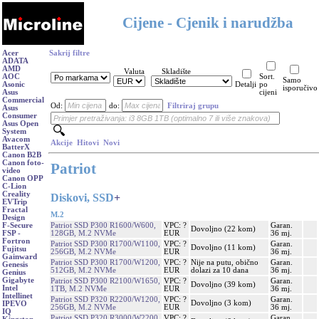
Cijene - Cjenik i narudžba
Acer
Sakrij filtre
ADATA
AMD
Valuta
Skladište
AOC
Sort.
Samo
Asonic
Detalji
po
isporučivo
Asus
cijeni
Commercial
Od:
do:
Filtriraj grupu
Asus
Consumer
Asus Open
System
Avacom
Akcije
Hitovi
Novi
BatterX
Canon B2B
Canon foto-
Patriot
video
Canon OPP
C-Lion
Creality
Diskovi, SSD
+
EVTrip
Fractal
M.2
Design
Patriot SSD P300 R1600/W600,
VPC: ?
Garan.
F-Secure
Dovoljno (22 kom)
128GB, M.2 NVMe
EUR
36 mj.
FSP -
Fortron
Patriot SSD P300 R1700/W1100,
VPC: ?
Garan.
Dovoljno (11 kom)
Fujitsu
256GB, M.2 NVMe
EUR
36 mj.
Gainward
Patriot SSD P300 R1700/W1200,
VPC: ?
Nije na putu, obično
Garan.
Genesis
512GB, M.2 NVMe
EUR
dolazi za 10 dana
36 mj.
Genius
Gigabyte
Patriot SSD P300 R2100/W1650,
VPC: ?
Garan.
Dovoljno (39 kom)
Intel
1TB, M.2 NVMe
EUR
36 mj.
Intellinet
Patriot SSD P320 R2200/W1200,
VPC: ?
Garan.
Dovoljno (3 kom)
IPEVO
256GB, M.2 NVMe
EUR
36 mj.
IQ
Patriot SSD P320 R3000/W2200,
VPC: ?
Garan.