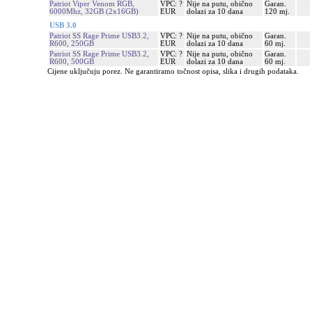
Patriot Viper Venom RGB,
VPC: ?
Nije na putu, obično
Garan.
6000Mhz, 32GB (2x16GB)
EUR
dolazi za 10 dana
120 mj.
USB 3.0
Patriot SS Rage Prime USB3.2,
VPC: ?
Nije na putu, obično
Garan.
R600, 250GB
EUR
dolazi za 10 dana
60 mj.
Patriot SS Rage Prime USB3.2,
VPC: ?
Nije na putu, obično
Garan.
R600, 500GB
EUR
dolazi za 10 dana
60 mj.
Cijene uključuju porez. Ne garantiramo točnost opisa, slika i drugih podataka.