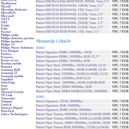
MAETONE
Patriot SSD Burst Elite R450/W320, 960GB, 7mm,2.5"
VPC: ? EUR
Manhattan
Patriot SSD P210 R520/W430, 128GB, 7mm, 2.5"
VPC: ? EUR
Maxell
Microline Robotics
Patriot SSD P210 R520/W430, 1TB, 7mm, 2.5"
VPC: ? EUR
MicroPOS
Patriot SSD P210 R520/W430, 512GB, 7mm, 2.5"
VPC: ? EUR
Microsoft
Patriot SSD P210 R530/W400, 256GB, 7mm, 2.5"
VPC: ? EUR
NZXT
OKI
Patriot SSD P220 R550/W490, 256GB, 7mm, 2.5"
VPC: ? EUR
Orink
Patriot SSD P220 R550/W490, 512GB, 7mm, 2.5"
VPC: ? EUR
Palit
Patriot SSD P220 R550/W500, 1TB, 7mm, 2.5"
VPC: ? EUR
Patriot
Philips audio
Philips dodatna oprema
Memorije i čitači
+
Philips monitori
Philips TV
Philips Water Solutions
DDR4
Port Designs
Patriot Signature DDR4, 2400Mhz, 16GB
VPC: ? EUR
Profixx
Patriot Signature DDR4, 2400Mhz, 8GB, CL17
VPC: ? EUR
Projecto
Razne stvari
Patriot Signature DDR4, 3200Mhz, 8GB
VPC: ? EUR
Realme mobile
Patriot Viper Steel, 3000Mhz, 16GB (2x8GB), CL16
VPC: ? EUR
Renusol
Patriot Viper Steel, 3200Mhz, 16GB (2x8GB), CL16
VPC: ? EUR
Samsung B2B
Samsung IT
Patriot Viper Steel, 3200Mhz, 32GB (2x16GB), CL16
VPC: ? EUR
Samsung mobile
Patriot Viper Steel, 3200Mhz, 8GB CL16
VPC: ? EUR
Sapphire
Patriot Viper Steel , 3600Mhz, 16GB (2x8GB) RGB
VPC: ? EUR
SolarEdge
Sony
Patriot Viper Steel, DDR4 3600Mhz, 8GB
VPC: ? EUR
Spire
Patriot Viper Steel, DDR4 64GB(2x32GB), 3200MHz
VPC: ? EUR
Thermal Grizzly
TP-Link
DDR5
Trinasolar
Patriot Signature, 32GB, 5600Mhz
VPC: ? EUR
Ubiquiti
Unitech
Patriot Signature, 8GB, 5600Mhz
VPC: ? EUR
Western Digital
Patriot Signature, DDR5 16GB, 5600Mhz
VPC: ? EUR
WireTech
Patriot Viper Venom, 6000Mhz, 32GB (2x16GB) DDR5
VPC: ? EUR
Zebra Technologies
Patriot Viper Venom, 6000Mhz, 64GB (2x32GB) DDR5
VPC: ? EUR
Patriot Viper Venom, DDR5 5600Mhz, (2x8GB), 16GB
VPC: ? EUR
Patriot Viper Venom RGB, 6000Mhz, 32GB (2x16GB)
VPC: ? EUR