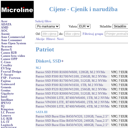
Cijene - Cjenik i narudžba
Acer
Sakrij filtre
ADATA
Valuta
Skladište
AMD
AOC
Asonic
Od:
do:
Filtriraj grupu
Asus Commercial
Akcije
Hitovi
Novi
Asus Consumer
Asus Open System
Avacom
Patriot
BatterX
Canon B2B
Canon foto-video
Canon OPP
Diskovi, SSD
+
C-Lion
Creality
M.2
EVTrip
Fractal Design
Patriot SSD P300 R1600/W600, 128GB, M.2 NVMe
VPC: ? EUR
F-Secure
Patriot SSD P300 R1700/W1100, 256GB, M.2 NVMe
VPC: ? EUR
FSP - Fortron
Patriot SSD P300 R1700/W1200, 512GB, M.2 NVMe
VPC: ? EUR
Fujitsu
Gainward
Patriot SSD P300 R2100/W1650, 1TB, M.2 NVMe
VPC: ? EUR
Genesis
Patriot SSD P320 R2200/W1200, 256GB, M.2 NVMe
VPC: ? EUR
Genius
Patriot SSD P320 R3000/W2200, 512GB, M.2 NVMe
VPC: ? EUR
Gigabyte
Intel
Patriot VP4300 LITE, R7400/W6400, 1TB, M.2 NVMe
VPC: ? EUR
Intellinet
Patriot VP4300 LITE, R7400/W6400, 2TB, M.2 NVMe
VPC: ? EUR
IPEVO
IQ
Patriot VP4300 LITE, R7400/W6400, 4TB, M.2 NVMe
VPC: ? EUR
Kingston
SATA III
LC Power
Lenovo
Patriot SSD Burst Elite R450/W320, 120GB, 7mm,2.5"
VPC: ? EUR
LG B2B
Patriot SSD Burst Elite R450/W320, 240GB, 7mm,2.5"
VPC: ? EUR
LG IT
Patriot SSD Burst Elite R450/W320, 480GB, 7mm,2.5"
VPC: ? EUR
Logitech