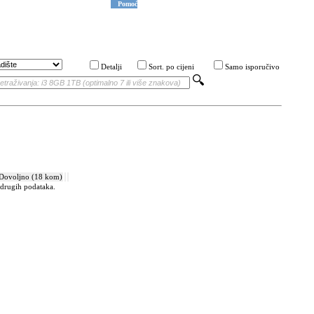
Pomoć
Detalji
Sort. po cijeni
Samo isporučivo
Dovoljno (18 kom)
i drugih podataka.