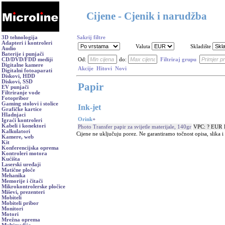
Cijene - Cjenik i narudžba
3D tehnologija
Sakrij filtre
Adapteri i kontroleri
Valuta
Skladište
Audio
Baterije i punjači
CD/DVD/FDD mediji
Od:
do:
Filtriraj grupu
Digitalne kamere
Akcije
Hitovi
Novi
Digitalni fotoaparati
Diskovi, HDD
Diskovi, SSD
Papir
EV punjači
Filtriranje vode
Fotopribor
Gaming stolovi i stolice
Ink-jet
Grafičke kartice
Hladnjaci
Orink
+
Igraći kontroleri
Kabeli i konektori
Photo Transfer papir za svijetle materijale, 140gr
VPC: ? EUR
Kalkulatori
Cijene ne uključuju porez. Ne garantiramo točnost opisa, slika 
Kamere, web
Kit
Konferencijska oprema
Kontroleri motora
Kućišta
Laserski uređaji
Matične ploče
Mehanika
Memorije i čitači
Mikrokontrolerske pločice
Miševi, prezenteri
Mobiteli
Mobiteli pribor
Monitori
Motori
Mrežna oprema