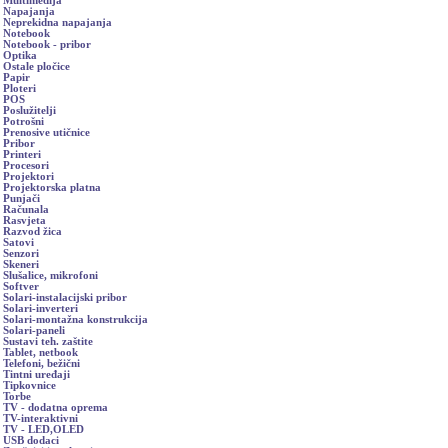
Multimedija
Napajanja
Neprekidna napajanja
Notebook
Notebook - pribor
Optika
Ostale pločice
Papir
Ploteri
POS
Poslužitelji
Potrošni
Prenosive utičnice
Pribor
Printeri
Procesori
Projektori
Projektorska platna
Punjači
Računala
Rasvjeta
Razvod žica
Satovi
Senzori
Skeneri
Slušalice, mikrofoni
Softver
Solari-instalacijski pribor
Solari-inverteri
Solari-montažna konstrukcija
Solari-paneli
Sustavi teh. zaštite
Tablet, netbook
Telefoni, bežični
Tintni uređaji
Tipkovnice
Torbe
TV - dodatna oprema
TV-interaktivni
TV - LED,OLED
USB dodaci