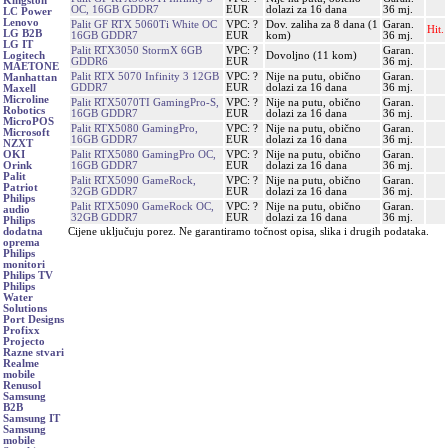
Kingston
OC, 16GB GDDR7
EUR
dolazi za 16 dana
36 mj.
LC Power
Lenovo
Palit GF RTX 5060Ti White OC
VPC: ?
Dov. zaliha za 8 dana (1
Garan.
Hit.
LG B2B
16GB GDDR7
EUR
kom)
36 mj.
LG IT
Palit RTX3050 StormX 6GB
VPC: ?
Garan.
Dovoljno (11 kom)
Logitech
GDDR6
EUR
36 mj.
MAETONE
Palit RTX 5070 Infinity 3 12GB
VPC: ?
Nije na putu, obično
Garan.
Manhattan
GDDR7
EUR
dolazi za 16 dana
36 mj.
Maxell
Microline
Palit RTX5070TI GamingPro-S,
VPC: ?
Nije na putu, obično
Garan.
Robotics
16GB GDDR7
EUR
dolazi za 16 dana
36 mj.
MicroPOS
Palit RTX5080 GamingPro,
VPC: ?
Nije na putu, obično
Garan.
Microsoft
16GB GDDR7
EUR
dolazi za 16 dana
36 mj.
NZXT
Palit RTX5080 GamingPro OC,
VPC: ?
Nije na putu, obično
Garan.
OKI
16GB GDDR7
EUR
dolazi za 16 dana
36 mj.
Orink
Palit
Palit RTX5090 GameRock,
VPC: ?
Nije na putu, obično
Garan.
Patriot
32GB GDDR7
EUR
dolazi za 16 dana
36 mj.
Philips
Palit RTX5090 GameRock OC,
VPC: ?
Nije na putu, obično
Garan.
audio
32GB GDDR7
EUR
dolazi za 16 dana
36 mj.
Philips
Cijene uključuju porez. Ne garantiramo točnost opisa, slika i drugih podataka.
dodatna
oprema
Philips
monitori
Philips TV
Philips
Water
Solutions
Port Designs
Profixx
Projecto
Razne stvari
Realme
mobile
Renusol
Samsung
B2B
Samsung IT
Samsung
mobile