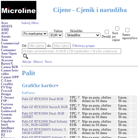
Cijene - Cjenik i narudžba
Acer
Sakrij filtre
ADATA
AMD
Valuta
Skladište
AOC
Sort.
Samo
Asonic
Detalji
po
isporučivo
Asus
cijeni
Commercial
Od:
do:
Filtriraj grupu
Asus
Consumer
Asus Open
System
Avacom
Akcije
Hitovi
Novi
BatterX
Canon B2B
Canon foto-
Palit
video
Canon OPP
C-Lion
Creality
Grafičke kartice
+
EVTrip
Fractal
GeForce
Design
VPC: ?
Nije na putu, obično
Garan.
F-Secure
Palit GF RTX5050 Dual 8GB
EUR
dolazi za 16 dana
36 mj.
FSP -
Fortron
VPC: ?
Nije na putu, obično
Garan.
Palit GF RTX5050 StormX 8GB
Fujitsu
EUR
dolazi za 16 dana
36 mj.
Gainward
Palit GF RTX5060 Dual, 8GB
VPC: ?
Nije na putu, obično
Garan.
Genesis
GDDR7
EUR
dolazi za 16 dana
36 mj.
Genius
Gigabyte
Palit GF RTX5060 Dual Infinity
VPC: ?
Nije na putu, obično
Garan.
Intel
2 OC, 8GB GDDR7
EUR
dolazi za 16 dana
36 mj.
Intellinet
Palit GF RTX5060Ti Infinity 3,
VPC: ?
Nije na putu, obično
Garan.
IPEVO
16GB GDDR7
EUR
dolazi za 16 dana
36 mj.
IQ
Palit GF RTX5060Ti Infinity 3
VPC: ?
Nije na putu, obično
Garan.