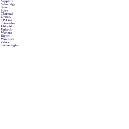
Sapphire
SolarEdge
Sony
Spire
Thermal
Grizzly
TP-Link
Trinasolar
Ubiquiti
Unitech
Western
Digital
WireTech
Zebra
Technologies