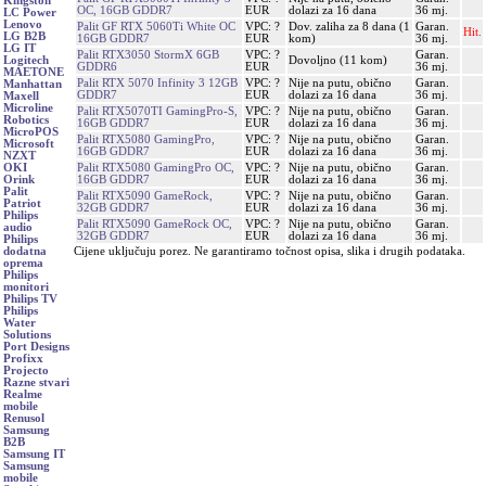
Kingston
OC, 16GB GDDR7
EUR
dolazi za 16 dana
36 mj.
LC Power
Lenovo
Palit GF RTX 5060Ti White OC
VPC: ?
Dov. zaliha za 8 dana (1
Garan.
Hit.
LG B2B
16GB GDDR7
EUR
kom)
36 mj.
LG IT
Palit RTX3050 StormX 6GB
VPC: ?
Garan.
Dovoljno (11 kom)
Logitech
GDDR6
EUR
36 mj.
MAETONE
Palit RTX 5070 Infinity 3 12GB
VPC: ?
Nije na putu, obično
Garan.
Manhattan
GDDR7
EUR
dolazi za 16 dana
36 mj.
Maxell
Microline
Palit RTX5070TI GamingPro-S,
VPC: ?
Nije na putu, obično
Garan.
Robotics
16GB GDDR7
EUR
dolazi za 16 dana
36 mj.
MicroPOS
Palit RTX5080 GamingPro,
VPC: ?
Nije na putu, obično
Garan.
Microsoft
16GB GDDR7
EUR
dolazi za 16 dana
36 mj.
NZXT
Palit RTX5080 GamingPro OC,
VPC: ?
Nije na putu, obično
Garan.
OKI
16GB GDDR7
EUR
dolazi za 16 dana
36 mj.
Orink
Palit
Palit RTX5090 GameRock,
VPC: ?
Nije na putu, obično
Garan.
Patriot
32GB GDDR7
EUR
dolazi za 16 dana
36 mj.
Philips
Palit RTX5090 GameRock OC,
VPC: ?
Nije na putu, obično
Garan.
audio
32GB GDDR7
EUR
dolazi za 16 dana
36 mj.
Philips
Cijene uključuju porez. Ne garantiramo točnost opisa, slika i drugih podataka.
dodatna
oprema
Philips
monitori
Philips TV
Philips
Water
Solutions
Port Designs
Profixx
Projecto
Razne stvari
Realme
mobile
Renusol
Samsung
B2B
Samsung IT
Samsung
mobile