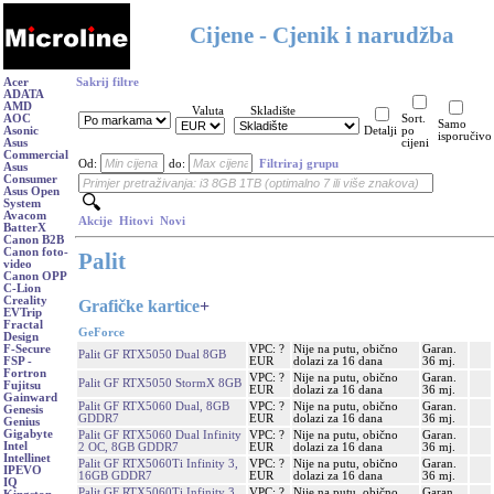
Cijene - Cjenik i narudžba
Acer
Sakrij filtre
ADATA
AMD
Valuta
Skladište
AOC
Sort.
Samo
Asonic
Detalji
po
isporučivo
Asus
cijeni
Commercial
Od:
do:
Filtriraj grupu
Asus
Consumer
Asus Open
System
Avacom
Akcije
Hitovi
Novi
BatterX
Canon B2B
Canon foto-
Palit
video
Canon OPP
C-Lion
Creality
Grafičke kartice
+
EVTrip
Fractal
GeForce
Design
VPC: ?
Nije na putu, obično
Garan.
F-Secure
Palit GF RTX5050 Dual 8GB
EUR
dolazi za 16 dana
36 mj.
FSP -
Fortron
VPC: ?
Nije na putu, obično
Garan.
Palit GF RTX5050 StormX 8GB
Fujitsu
EUR
dolazi za 16 dana
36 mj.
Gainward
Palit GF RTX5060 Dual, 8GB
VPC: ?
Nije na putu, obično
Garan.
Genesis
GDDR7
EUR
dolazi za 16 dana
36 mj.
Genius
Gigabyte
Palit GF RTX5060 Dual Infinity
VPC: ?
Nije na putu, obično
Garan.
Intel
2 OC, 8GB GDDR7
EUR
dolazi za 16 dana
36 mj.
Intellinet
Palit GF RTX5060Ti Infinity 3,
VPC: ?
Nije na putu, obično
Garan.
IPEVO
16GB GDDR7
EUR
dolazi za 16 dana
36 mj.
IQ
Palit GF RTX5060Ti Infinity 3
VPC: ?
Nije na putu, obično
Garan.