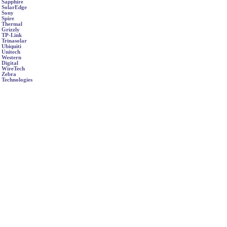
Sapphire
SolarEdge
Sony
Spire
Thermal
Grizzly
TP-Link
Trinasolar
Ubiquiti
Unitech
Western
Digital
WireTech
Zebra
Technologies