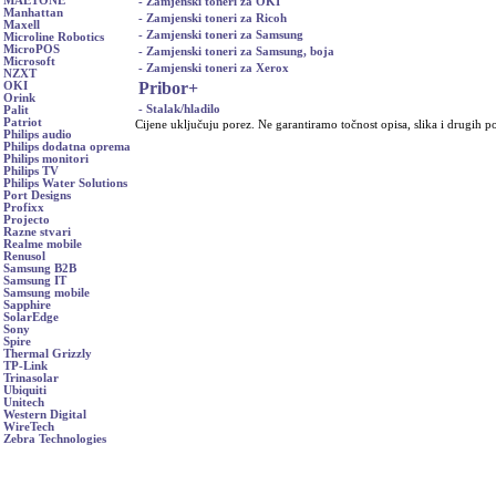
MAETONE
- Zamjenski toneri za OKI
Manhattan
- Zamjenski toneri za Ricoh
Maxell
- Zamjenski toneri za Samsung
Microline Robotics
MicroPOS
- Zamjenski toneri za Samsung, boja
Microsoft
- Zamjenski toneri za Xerox
NZXT
Pribor
+
OKI
Orink
- Stalak/hladilo
Palit
Patriot
Cijene uključuju porez. Ne garantiramo točnost opisa, slika i drugih p
Philips audio
Philips dodatna oprema
Philips monitori
Philips TV
Philips Water Solutions
Port Designs
Profixx
Projecto
Razne stvari
Realme mobile
Renusol
Samsung B2B
Samsung IT
Samsung mobile
Sapphire
SolarEdge
Sony
Spire
Thermal Grizzly
TP-Link
Trinasolar
Ubiquiti
Unitech
Western Digital
WireTech
Zebra Technologies