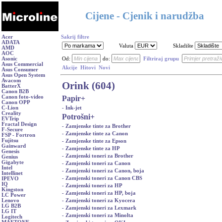
Cijene - Cjenik i narudžba
Acer
Sakrij filtre
ADATA
Valuta
Skladište
AMD
AOC
Asonic
Od:
do:
Filtriraj grupu
Asus Commercial
Akcije
Hitovi
Novi
Asus Consumer
Asus Open System
Avacom
Orink (604)
BatterX
Canon B2B
Papir
+
Canon foto-video
Canon OPP
- Ink-jet
C-Lion
Creality
Potrošni
+
EVTrip
Fractal Design
- Zamjenske tinte za Brother
F-Secure
- Zamjenske tinte za Canon
FSP - Fortron
Fujitsu
- Zamjenske tinte za Epson
Gainward
- Zamjenske tinte za HP
Genesis
- Zamjenski toneri za Brother
Genius
Gigabyte
- Zamjenski toneri za Canon
Intel
- Zamjenski toneri za Canon, boja
Intellinet
- Zamjenski toneri za Canon CBS
IPEVO
IQ
- Zamjenski toneri za HP
Kingston
- Zamjenski toneri za HP, boja
LC Power
- Zamjenski toneri za Kyocera
Lenovo
LG B2B
- Zamjenski toneri za Lexmark
LG IT
- Zamjenski toneri za Minolta
Logitech